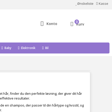
Ønskeliste
Kasse
0
Konto
Kurv
Baby
Elektronik
Bil
et hår, finder du den perfekte løsning, der giver dit hår
ffektive resultater.
de en shampoo, der passer til din hårtype og livsstil, og
r.