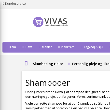
Kundeservice
Hjem
Have
Møbler
Isenkram
Legetøj & spil
Skønhed og Helse
Personlig pleje og Sk
Shampooer
Opdag vores brede udvalg af
shampoo
designet til at op
den næring og pleje, det fortjener. Vores sortiment inklu
Vælg den rette
shampoo
for at opnå sundt og strålende h
som hjælper med at opretholde en naturlig balance i hov