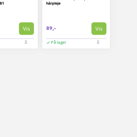
61
hårpleje
Vis
Vis
89,-
På lager