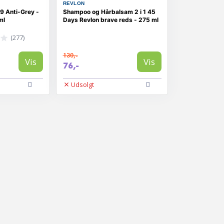
REVLON
9 Anti-Grey -
Shampoo og Hårbalsam 2 i 1 45
ml
Days Revlon brave reds - 275 ml
(277)
130,-
Vis
Vis
76,-
Udsolgt