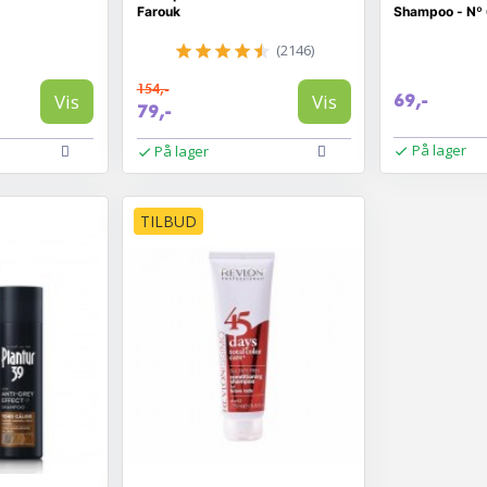
Farouk
Shampoo - Nº 
(2146)
154,-
Vis
Vis
69,-
79,-
På lager
På lager
TILBUD