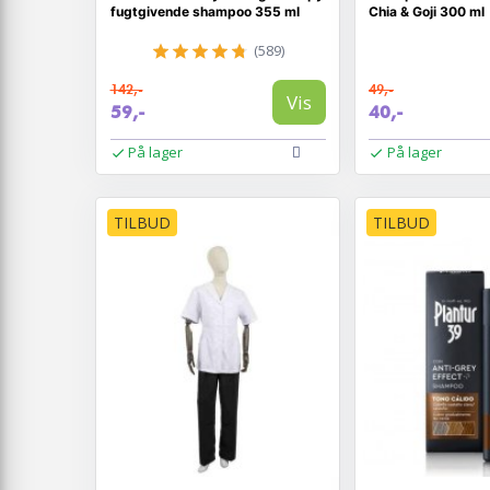
fugtgivende shampoo 355 ml
Chia & Goji 300 ml
(589)
142,-
49,-
Vis
59,-
40,-
På lager
På lager
TILBUD
TILBUD