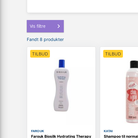
Vis filtre
Fandt 8 produkter
TILBUD
TILBUD
FAROUK
KATAI
Farouk Biosilk Hydrating Therapy
Shampoo til normal