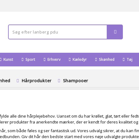
Kunst
Sport
Erhverv
Kæledyr
Skønhed
Tøj
ønhed
Hårprodukter
Shampooer
fylde alle dine hårplejebehov. Uanset om du har krøllet, glat, tørt eller fedt
derer produkter fra anerkendte mærker, der er kendt for deres kvalitet og e
år, som både føles og ser fantastisk ud. Vores udvalg sikrer, at du kan fin
edbunden. Giv dit hår den bedste start med vores nøje udvalgte produkte