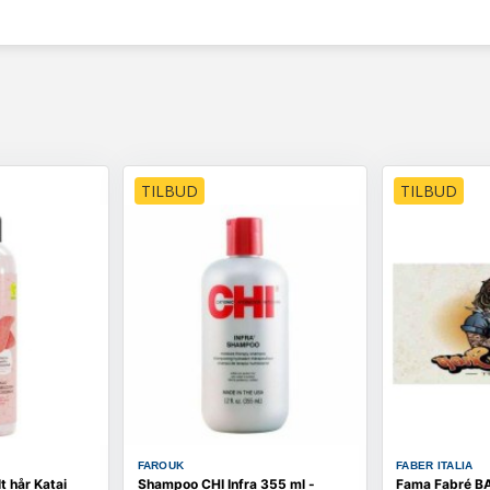
TILBUD
TILBUD
FAROUK
FABER ITALIA
t hår Katai
Shampoo CHI Infra 355 ml -
Fama Fabré 