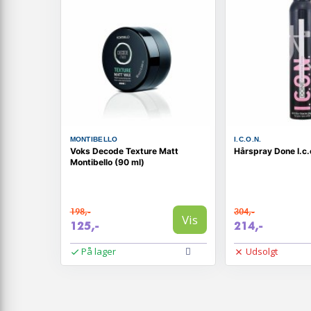
MONTIBELLO
I.C.O.N.
Voks Decode Texture Matt
Hårspray Done I.c.
Montibello (90 ml)
198,-
304,-
Vis
125,-
214,-
På lager
Udsolgt