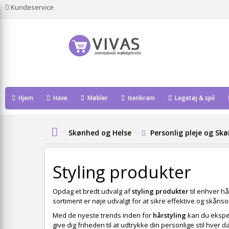
Kundeservice
Hjem
Have
Møbler
Isenkram
Legetøj & spil
Skønhed og Helse
Personlig pleje og Sk
Styling produkter
Opdag et bredt udvalg af
styling produkter
til enhver hå
sortiment er nøje udvalgt for at sikre effektive og skå
Med de nyeste trends inden for
hårstyling
kan du eksper
give dig friheden til at udtrykke din personlige stil hve