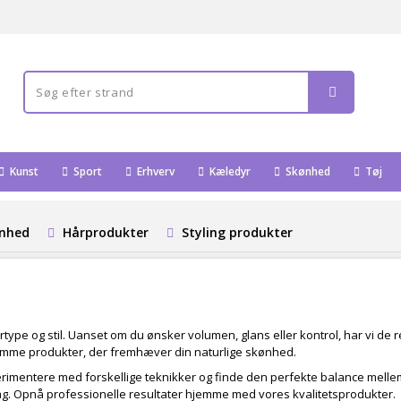
Kunst
Sport
Erhverv
Kæledyr
Skønhed
Tøj
ønhed
Hårprodukter
Styling produkter
rtype og stil. Uanset om du ønsker volumen, glans eller kontrol, har vi de r
nsomme produkter, der fremhæver din naturlige skønhed.
imentere med forskellige teknikker og finde den perfekte balance mellem ple
r dag. Opnå professionelle resultater hjemme med vores kvalitetsprodukter.