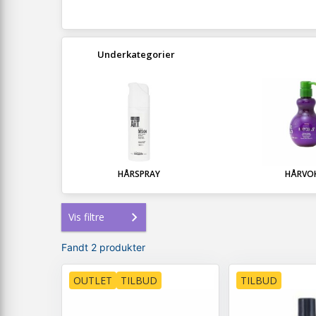
Underkategorier
HÅRSPRAY
HÅRVO
Vis filtre
Fandt 2 produkter
OUTLET
TILBUD
TILBUD