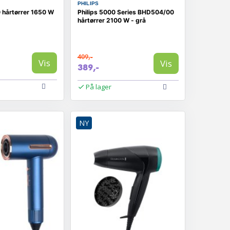
PHILIPS
hårtørrer 1650 W
Philips 5000 Series BHD504/00
hårtørrer 2100 W - grå
409,-
Vis
Vis
389,-
På lager
NY