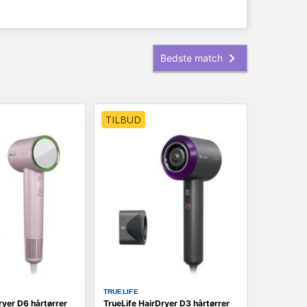
TILBUD
TRUELIFE
ryer D6 hårtørrer
TrueLife HairDryer D3 hårtørrer