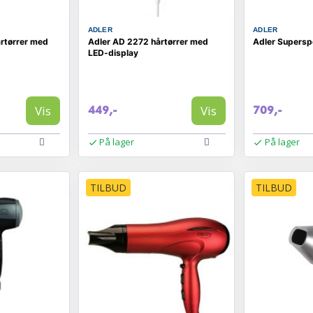
ADLER
ADLER
rtørrer med
Adler AD 2272 hårtørrer med
Adler Supersp
LED-display
Vis
Vis
449,-
709,-
På lager
På lager
TILBUD
TILBUD