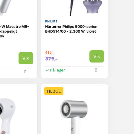
PHILIPS
0 W Maestro MR-
Hårtørrer Philips 5000-serien
lappeligt
BHD514/00 - 2.300 W, violet
ølv
419,-
Vis
Vis
379,-
På lager
TILBUD