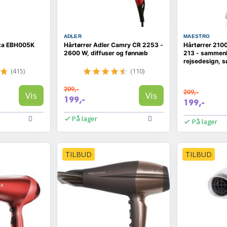
ADLER
MAESTRO
nza EBH005K
Hårtørrer Adler Camry CR 2253 -
Hårtørrer 210
2600 W, diffuser og fønnæb
213 - sammenk
rejsedesign, s
(415)
(110)
209,-
209,-
Vis
Vis
199,-
199,-
På lager
På lager
TILBUD
TILBUD