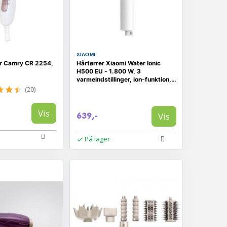
XIAOMI
er Camry CR 2254,
Hårtørrer Xiaomi Water Ionic
H500 EU - 1.800 W, 3
varmeindstillinger, ion-funktion,
hvid
(20)
Vis
Vis
639,-
På lager