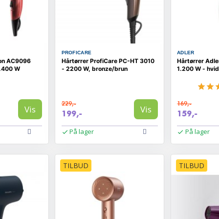
PROFICARE
ADLER
ton AC9096
Hårtørrer ProfiCare PC-HT 3010
Hårtørrer Adl
 2.400 W
- 2200 W, bronze/brun
1.200 W - hvid
229,-
169,-
Vis
Vis
199,-
159,-
På lager
På lager
TILBUD
TILBUD