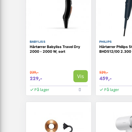
BABYLISS
PHILIPS
Hårtørrer Babyliss Travel Dry
Hårtørrer Philips 
2000 - 2000 W, sort
BHD512/00 2.300 
239,-
529,-
Vis
229,-
459,-
På lager
På lager