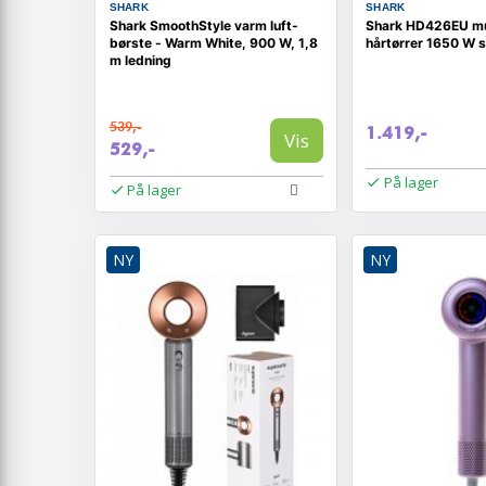
SHARK
SHARK
Shark SmoothStyle varm luft-
Shark HD426EU mul
børste - Warm White, 900 W, 1,8
hårtørrer 1650 W s
m ledning
539,-
1.419,-
Vis
529,-
På lager
På lager
NY
NY