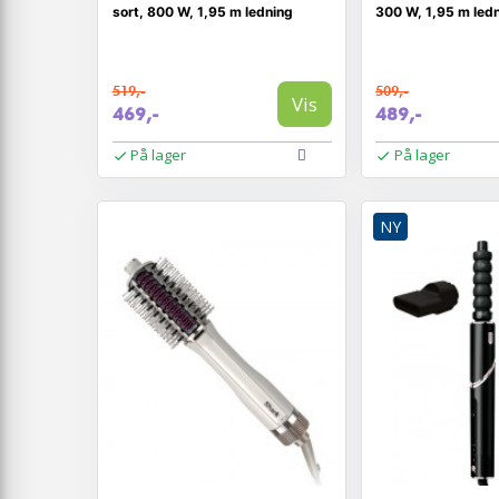
sort, 800 W, 1,95 m ledning
300 W, 1,95 m led
519,-
509,-
Vis
469,-
489,-
På lager
På lager
NY