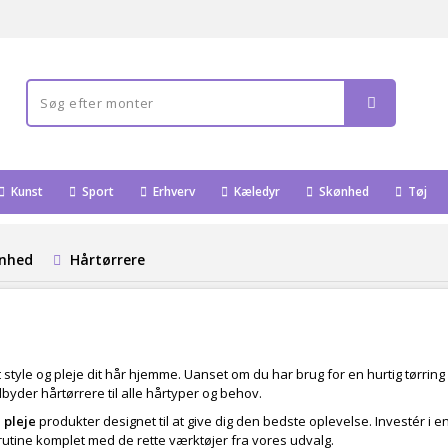
Kunst
Sport
Erhverv
Kæledyr
Skønhed
Tøj
ønhed
Hårtørrere
at style og pleje dit hår hjemme. Uanset om du har brug for en hurtig tørr
ilbyder hårtørrere til alle hårtyper og behov.
 pleje
produkter designet til at give dig den bedste oplevelse. Investér i en
srutine komplet med de rette værktøjer fra vores udvalg.