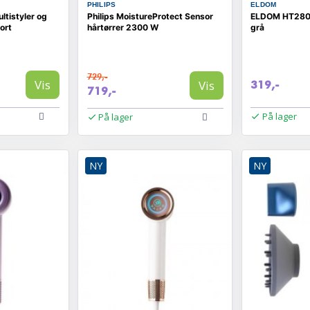
PHILIPS
ELDOM
tistyler og
Philips MoistureProtect Sensor
ELDOM HT280 
ort
hårtørrer 2300 W
grå
729,-
Vis
Vis
319,-
719,-
På lager
På lager
NY
NY