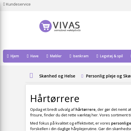
Kundeservice
Hjem
Have
Møbler
Isenkram
Legetøj & spil
Skønhed og Helse
Personlig pleje og Sk
Hårtørrere
Opdag et bredt udvalg af
hårtørrere
, der gør det nemt 
frisure, finder du det rette værktøj her. Vores sortiment t
Med fokus på kvalitet og effektivitet, er vores
personlige
forskellen i din daglige hårplejerutine. Gør din skønhed