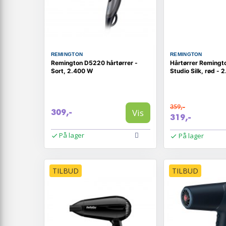
REMINGTON
REMINGTON
Remington D5220 hårtørrer -
Hårtørrer Reming
Sort, 2.400 W
Studio Silk, rød -
359,-
Vis
309,-
319,-
På lager
På lager
TILBUD
TILBUD