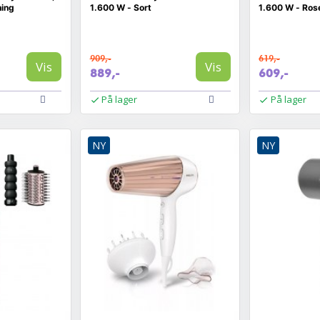
ning
1.600 W - Sort
1.600 W - Ros
909,-
619,-
Vis
Vis
889,-
609,-
På lager
På lager
NY
NY