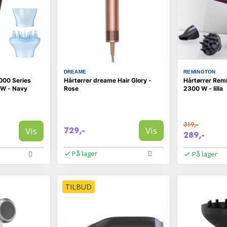
DREAME
REMINGTON
5000 Series
Hårtørrer dreame Hair Glory -
Hårtørrer Rem
W - Navy
Rose
2300 W - lilla
319,-
Vis
Vis
729,-
289,-
På lager
På lager
TILBUD