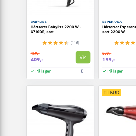
BABYLISS
ESPERANZA
Hårtørrer Babyliss 2200 W -
Hårtørrer Espera
6719DE, sort
sort 2200 W
(116)
469,-
209,-
Vis
409,-
199,-
På lager
På lager
TILBUD