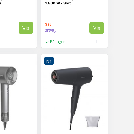
e
1.800 W - Sort
389,-
Vis
Vis
379,-
På lager
NY