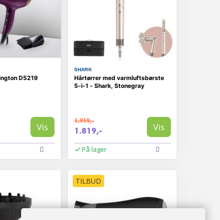
SHARK
ington D5219
Hårtørrer med varmluftsbørste
5-i-1 - Shark, Stonegray
1.919,-
Vis
Vis
1.819,-
På lager
TILBUD