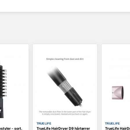
TRUELIFE
TRUELIFE
tyler - sort,
TrueLife HairDryer D9 hårtørrer
TrueLife HairD