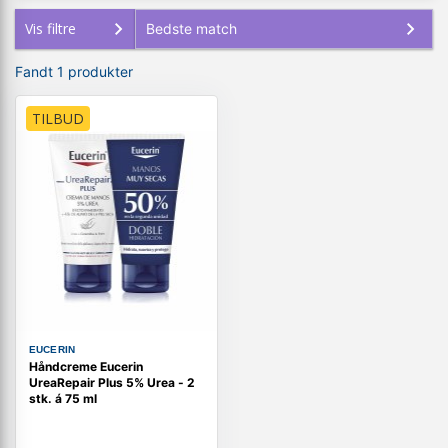
Vis filtre
Fandt 1 produkter
TILBUD
EUCERIN
Håndcreme Eucerin
UreaRepair Plus 5% Urea - 2
stk. á 75 ml