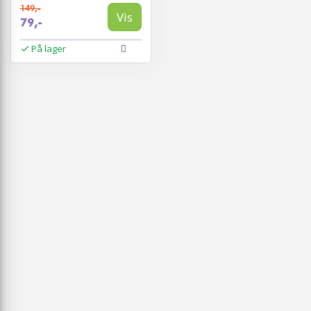
149,-
Vis
79,-
På lager