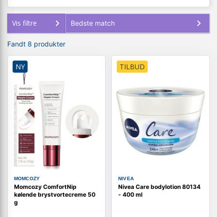
Vis filtre
Fandt 8 produkter
NY
TILBUD
MOMCOZY
NIVEA
Momcozy ComfortNip
Nivea Care bodylotion 80134
kølende brystvortecreme 50
- 400 ml
g