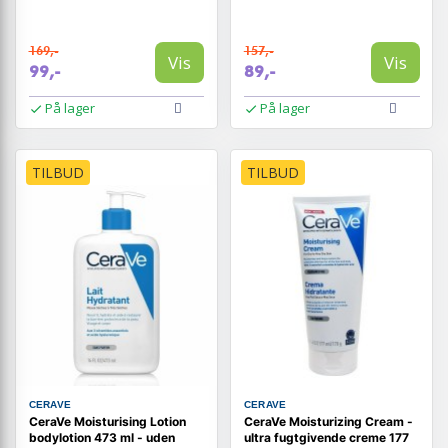
169,-
157,-
Vis
Vis
99,-
89,-
På lager
På lager
TILBUD
TILBUD
CERAVE
CERAVE
CeraVe Moisturising Lotion
CeraVe Moisturizing Cream -
bodylotion 473 ml - uden
ultra fugtgivende creme 177