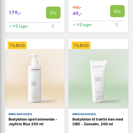
132,-
Vis
Vis
179,-
49,-
På lager
På lager
TILBUD
TILBUD
INNOVAGOODS
INNOVAGOODS
Bodylotion opstrammende -
Bodylotion til trætte ben med
Joyfirm Rice 250 ml
CBD - Zencalm, 200 ml