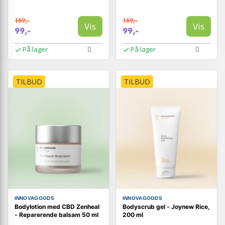
169,-
169,-
Vis
Vis
99,-
99,-
På lager
På lager
TILBUD
TILBUD
INNOVAGOODS
INNOVAGOODS
Bodylotion med CBD Zenheal
Bodyscrub gel - Joynew Rice,
- Reparerende balsam 50 ml
200 ml