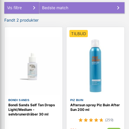
Vis filtre
Fandt 2 produkter
TILBUD
BONDI SANDS
PIZ BUIN
Bondi Sands Self Tan Drops
Aftersun spray Piz Buin After
Light/Medium -
Sun 200 ml
selvbrunerdråber 30 ml
(259)