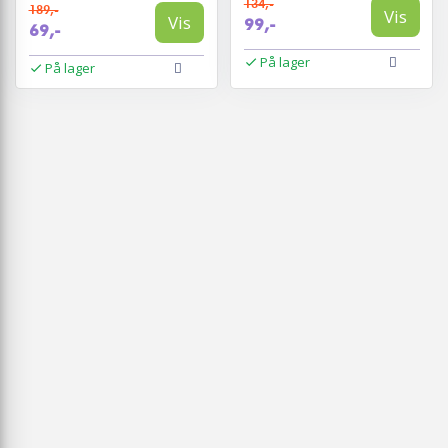
134,-
189,-
Vis
Vis
99,-
69,-
På lager
På lager