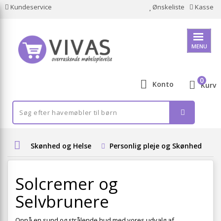
Kundeservice
Ønskeliste
Kasse
MENU
0
Konto
Kurv
Skønhed og Helse
Personlig pleje og Skønhed
Solcremer og
Selvbrunere
Opnå en sund og strålende hud med vores udvalg af