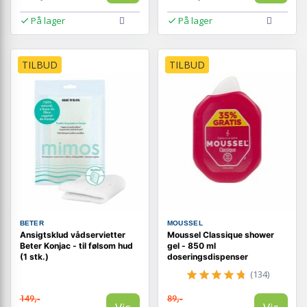
På lager
På lager
TILBUD
TILBUD
BETER
MOUSSEL
Ansigtsklud vådservietter
Moussel Classique shower
Beter Konjac - til følsom hud
gel - 850 ml
(1 stk.)
doseringsdispenser
(134)
149,-
89,-