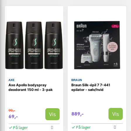
AXE
BRAUN
Axe Apollo bodyspray
Braun Silk-épil 7 7-441
deodorant 150 ml - 3-pak
epilator - sølv/hvid
99,-
Vis
Vis
889,-
69,-
På lager
På lager