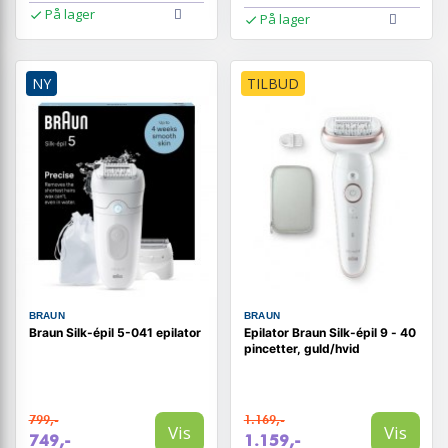
På lager
På lager
NY
TILBUD
BRAUN
BRAUN
Braun Silk-épil 5-041 epilator
Epilator Braun Silk-épil 9 - 40
pincetter, guld/hvid
799,-
1.169,-
Vis
Vis
749,-
1.159,-