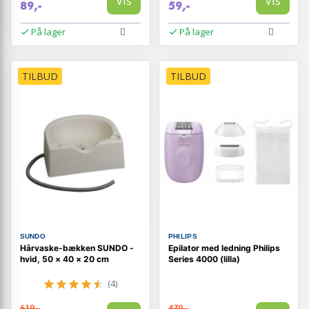
Vis
Vis
89,-
59,-
På lager
På lager
TILBUD
TILBUD
SUNDO
PHILIPS
Hårvaske-bækken SUNDO -
Epilator med ledning Philips
hvid, 50 × 40 × 20 cm
Series 4000 (lilla)
(4)
619,-
479,-