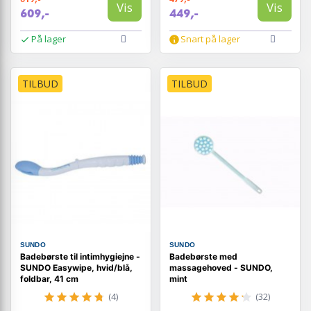
Vis
Vis
609,-
449,-
På lager
Snart på lager
TILBUD
TILBUD
SUNDO
SUNDO
Badebørste til intimhygiejne -
Badebørste med
SUNDO Easywipe, hvid/blå,
massagehoved - SUNDO,
foldbar, 41 cm
mint
(4)
(32)