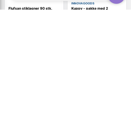
INNOVAGOODS
Flufsan stiklagner 90 stk.
Kuppy - pakke med 2
60x90 cm
menstruationskopper m/
tilbehør (S 20 ml + L 25 ml) -
violet
Vis
448,-
Vis
219,-
På lager
På lager
TILBUD
TILBUD