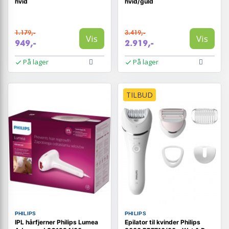
hvid
hvid/guld
1.179,-
3.419,-
Vis
Vis
949,-
2.919,-
På lager
På lager
TILBUD
PHILIPS
PHILIPS
IPL hårfjerner Philips Lumea
Epilator til kvinder Philips