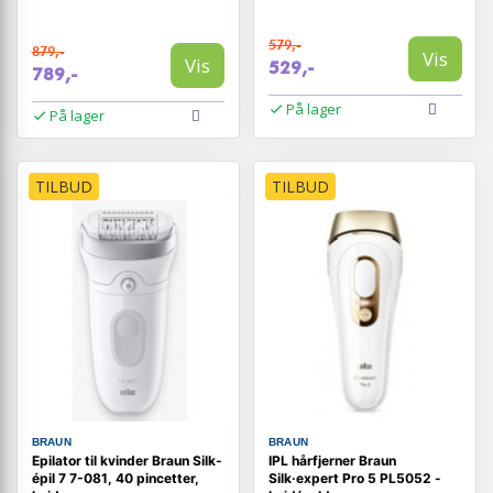
579,-
879,-
Vis
Vis
529,-
789,-
På lager
På lager
TILBUD
TILBUD
BRAUN
BRAUN
Epilator til kvinder Braun Silk-
IPL hårfjerner Braun
épil 7 7-081, 40 pincetter,
Silk·expert Pro 5 PL5052 -