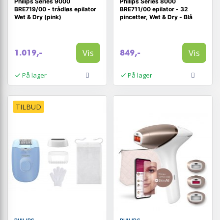
Philips Series 9000
Philips Series 8000
BRE719/00 - trådløs epilator
BRE711/00 epilator - 32
Wet & Dry (pink)
pincetter, Wet & Dry - Blå
Vis
Vis
1.019,-
849,-
På lager
På lager
TILBUD