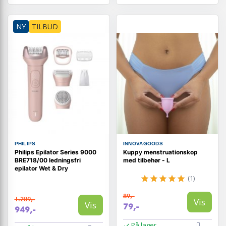
NY
TILBUD
PHILIPS
INNOVAGOODS
Philips Epilator Series 9000
Kuppy menstruationskop
BRE718/00 ledningsfri
med tilbehør - L
epilator Wet & Dry
(1)
89,-
1.289,-
Vis
Vis
79,-
949,-
På lager