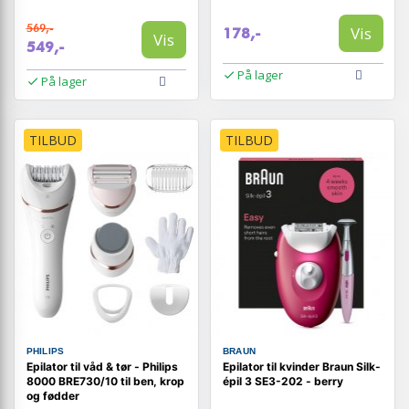
569,-
Vis
178,-
Vis
549,-
På lager
På lager
TILBUD
TILBUD
PHILIPS
BRAUN
Epilator til våd & tør - Philips
Epilator til kvinder Braun Silk-
8000 BRE730/10 til ben, krop
épil 3 SE3-202 - berry
og fødder