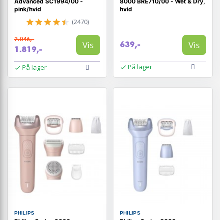
Advanced SC1994/00 -
8000 BRE710/00 - Wet & Dry,
pink/hvid
hvid
(2470)
2.046,-
Vis
Vis
639,-
1.819,-
På lager
På lager
PHILIPS
PHILIPS