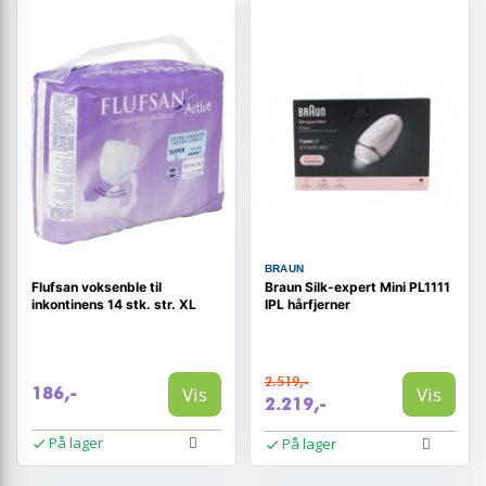
BRAUN
Flufsan voksenble til
Braun Silk-expert Mini PL1111
inkontinens 14 stk. str. XL
IPL hårfjerner
2.519,-
Vis
Vis
186,-
2.219,-
På lager
På lager