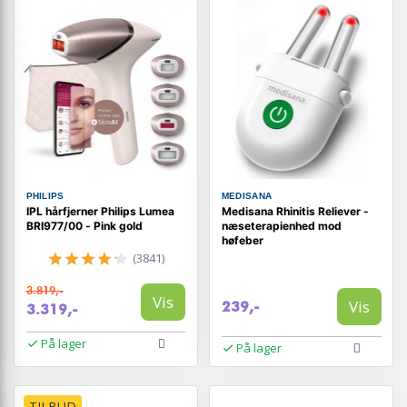
PHILIPS
MEDISANA
IPL hårfjerner Philips Lumea
Medisana Rhinitis Reliever -
BRI977/00 - Pink gold
næseterapienhed mod
høfeber
(3841)
3.819,-
Vis
Vis
239,-
3.319,-
På lager
På lager
TILBUD