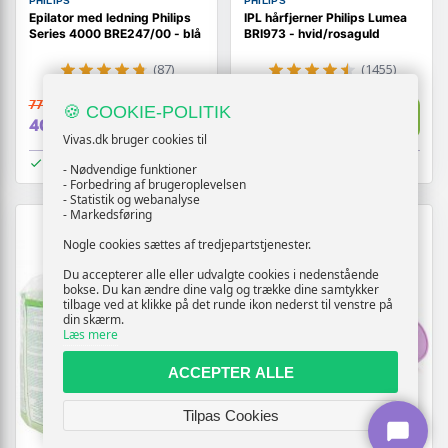
PHILIPS
PHILIPS
Epilator med ledning Philips
IPL hårfjerner Philips Lumea
Series 4000 BRE247/00 - blå
BRI973 - hvid/rosaguld
(87)
(1455)
779,-
3.719,-
🍪 COOKIE-POLITIK
Vis
Vis
409,-
3.119,-
Vivas.dk bruger cookies til
På lager
På lager
- Nødvendige funktioner
- Forbedring af brugeroplevelsen
- Statistik og webanalyse
- Markedsføring
Nogle cookies sættes af tredjepartstjenester.
Du accepterer alle eller udvalgte cookies i nedenstående
bokse. Du kan ændre dine valg og trække dine samtykker
tilbage ved at klikke på det runde ikon nederst til venstre på
din skærm.
Læs mere
ACCEPTER ALLE
Tilpas Cookies