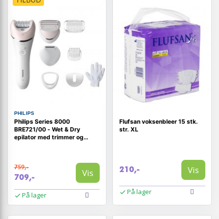
PHILIPS
Philips Series 8000
Flufsan voksenbleer 15 stk.
BRE721/00 - Wet & Dry
str. XL
epilator med trimmer og
shaver
759,-
Vis
210,-
Vis
709,-
På lager
På lager