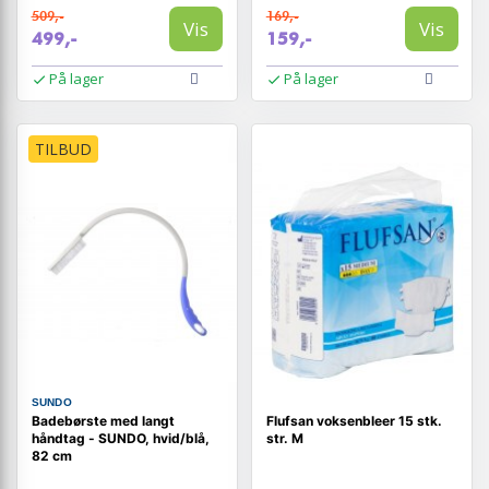
509,-
169,-
Vis
Vis
499,-
159,-
På lager
På lager
TILBUD
SUNDO
Badebørste med langt
Flufsan voksenbleer 15 stk.
håndtag - SUNDO, hvid/blå,
str. M
82 cm