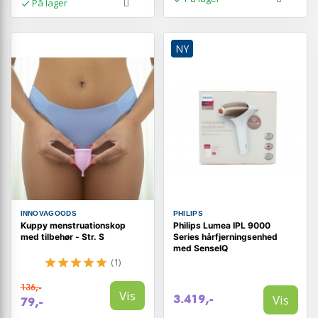
På lager
NY
INNOVAGOODS
PHILIPS
Kuppy menstruationskop
Philips Lumea IPL 9000
med tilbehør - Str. S
Series hårfjerningsenhed
med SenseIQ
(1)
136,-
Vis
Vis
3.419,-
79,-