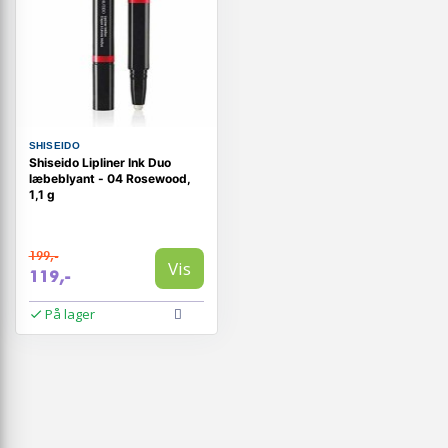
SHISEIDO
Shiseido Lipliner Ink Duo
læbeblyant - 04 Rosewood,
1,1 g
199,-
Vis
119,-
På lager