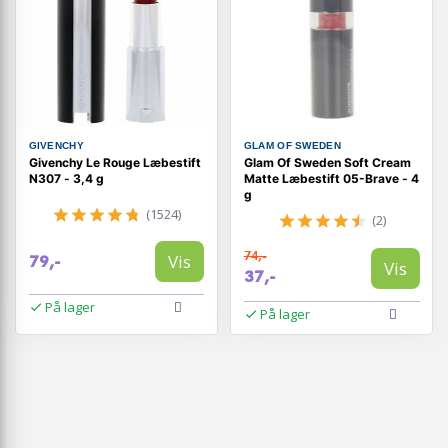
GIVENCHY
GLAM OF SWEDEN
Givenchy Le Rouge Læbestift
Glam Of Sweden Soft Cream
N307 - 3,4 g
Matte Læbestift 05-Brave - 4
g
(1524)
(2)
74,-
Vis
79,-
Vis
37,-
På lager
På lager