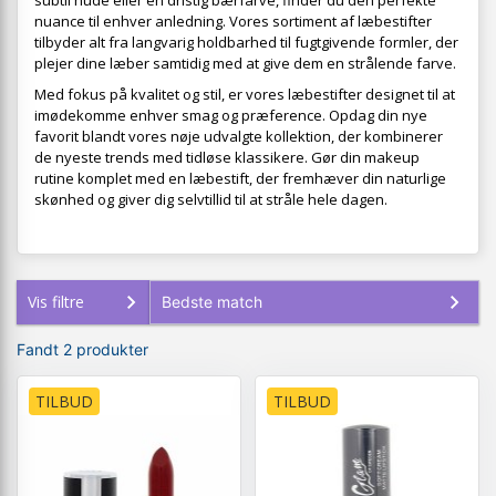
subtil nude eller en dristig bærfarve, finder du den perfekte
nuance til enhver anledning. Vores sortiment af læbestifter
tilbyder alt fra langvarig holdbarhed til fugtgivende formler, der
plejer dine læber samtidig med at give dem en strålende farve.
Med fokus på kvalitet og stil, er vores læbestifter designet til at
imødekomme enhver smag og præference. Opdag din nye
favorit blandt vores nøje udvalgte kollektion, der kombinerer
de nyeste trends med tidløse klassikere. Gør din makeup
rutine komplet med en læbestift, der fremhæver din naturlige
skønhed og giver dig selvtillid til at stråle hele dagen.
Vis filtre
Fandt 2 produkter
TILBUD
TILBUD