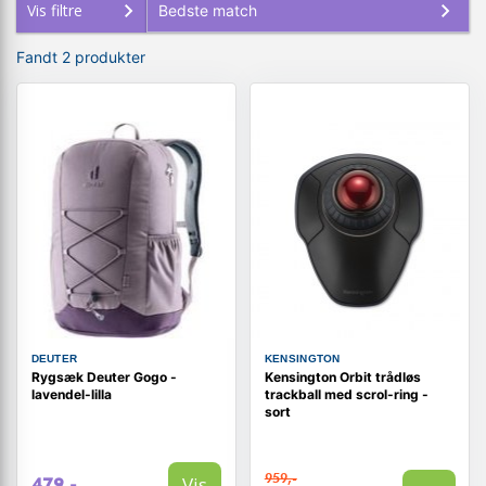
Vis filtre
Fandt 2 produkter
DEUTER
KENSINGTON
Rygsæk Deuter Gogo -
Kensington Orbit trådløs
lavendel-lilla
trackball med scrol-ring -
sort
959,-
Vis
479,-