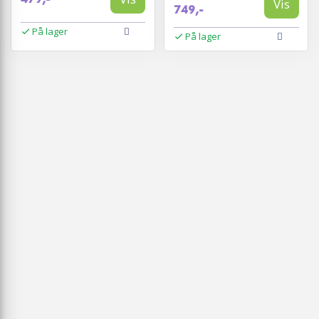
Vis
749,-
På lager
På lager