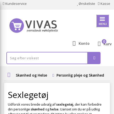
Kundeservice
Ønskeliste
Kasse
MENU
0
Konto
Kurv
Skønhed og Helse
Personlig pleje og Skønhed
Sexlegetøj
Udforsk vores brede udvalg af
sexlegetøj
, der kan forbedre
din personlige
skønhed
og
helse
. Uanset om du er på udkig