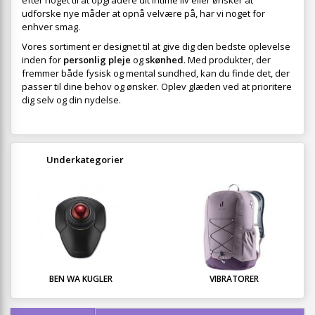
efter noget til at opgradere dit intime liv eller ønsker at
udforske nye måder at opnå velvære på, har vi noget for
enhver smag.
Vores sortiment er designet til at give dig den bedste oplevelse
inden for
personlig pleje
og
skønhed
. Med produkter, der
fremmer både fysisk og mental sundhed, kan du finde det, der
passer til dine behov og ønsker. Oplev glæden ved at prioritere
dig selv og din nydelse.
Underkategorier
BEN WA KUGLER
VIBRATORER