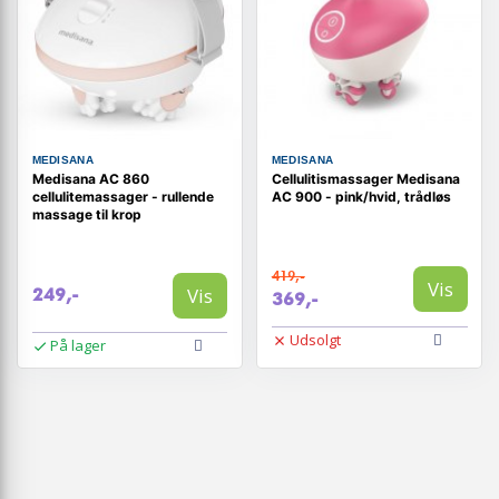
MEDISANA
MEDISANA
Medisana AC 860
Cellulitismassager Medisana
cellulitemassager - rullende
AC 900 - pink/hvid, trådløs
massage til krop
419,-
Vis
Vis
249,-
369,-
Udsolgt
På lager