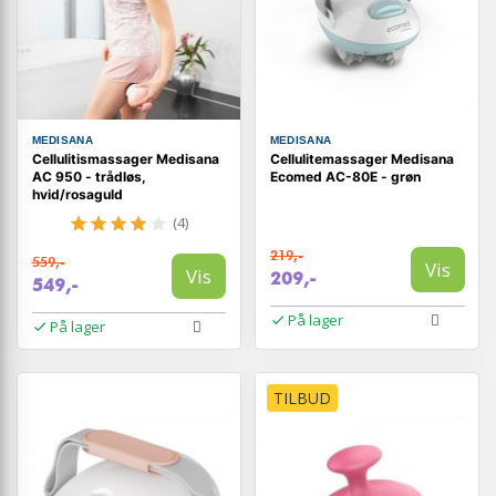
MEDISANA
MEDISANA
Cellulitismassager Medisana
Cellulitemassager Medisana
AC 950 - trådløs,
Ecomed AC-80E - grøn
hvid/rosaguld
(4)
219,-
559,-
Vis
Vis
209,-
549,-
På lager
På lager
TILBUD