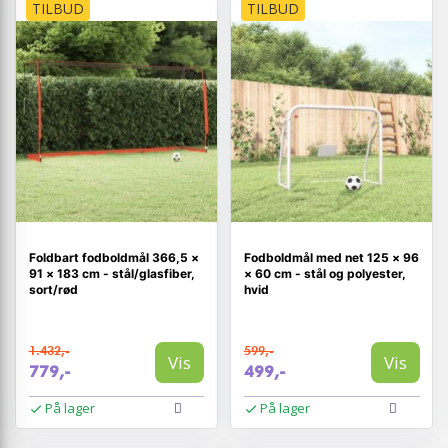
TILBUD
TILBUD
Foldbart fodboldmål 366,5 ×
Fodboldmål med net 125 × 96
91 × 183 cm - stål/glasfiber,
× 60 cm - stål og polyester,
sort/rød
hvid
1.432,-
599,-
Vis
Vis
779,-
499,-
På lager
På lager