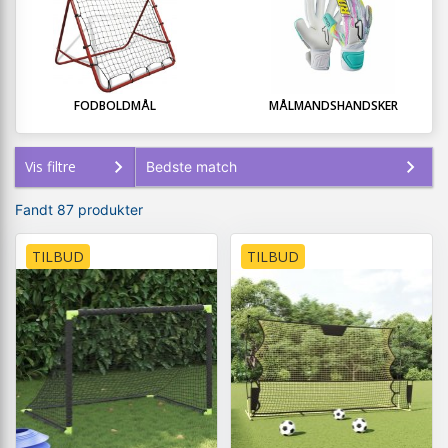
FODBOLDMÅL
MÅLMANDSHANDSKER
Vis filtre
Fandt 87 produkter
TILBUD
TILBUD