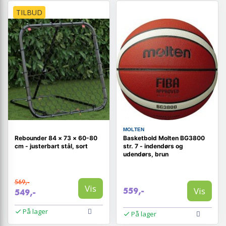
TILBUD
MOLTEN
Rebounder 84 × 73 × 60-80
Basketbold Molten BG3800
cm - justerbart stål, sort
str. 7 - indendørs og
udendørs, brun
569,-
Vis
Vis
559,-
549,-
På lager
På lager