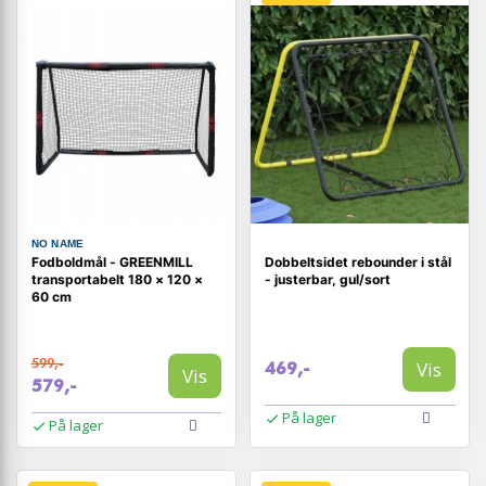
NO NAME
Fodboldmål - GREENMILL
Dobbeltsidet rebounder i stål
transportabelt 180 × 120 ×
- justerbar, gul/sort
60 cm
599,-
Vis
469,-
Vis
579,-
På lager
På lager