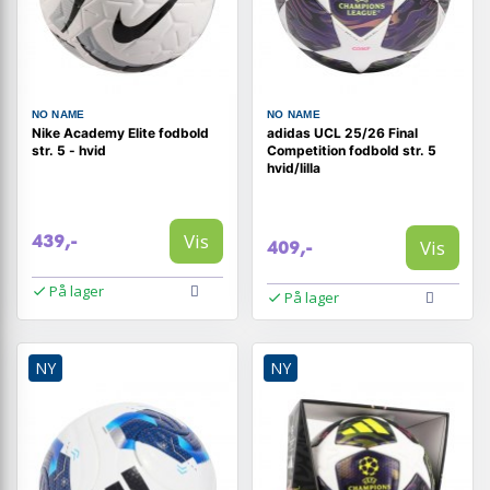
NO NAME
NO NAME
Nike Academy Elite fodbold
adidas UCL 25/26 Final
str. 5 - hvid
Competition fodbold str. 5
hvid/lilla
Vis
439,-
Vis
409,-
På lager
På lager
NY
NY