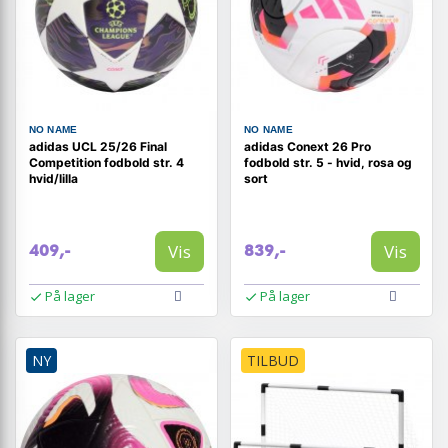
NO NAME
NO NAME
adidas UCL 25/26 Final
adidas Conext 26 Pro
Competition fodbold str. 4
fodbold str. 5 - hvid, rosa og
hvid/lilla
sort
Vis
Vis
409,-
839,-
På lager
På lager
NY
TILBUD