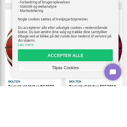
- Forbedring af brugeroplevelsen
- Statistik og webanalyse
- Markedsføring
Nogle cookies sættes af tredjepartstjenester.
Du accepterer alle eller udvalgte cookies i nedenstående
bokse. Du kan ændre dine valg og trække dine samtykker
tilbage ved at klikke på det runde ikon nederst til venstre på
din skærm.
Læs mere
ACCEPTER ALLE
Tilpas Cookies
MOLTEN
MOLTEN
Basketbold Molten BG4000
Basketball Molten B6G3850
FIBA godkendt - Størrelse 7
FIBA størrelse 6 - brun/hvid
429,-
Vis
Vis
509,-
419,-