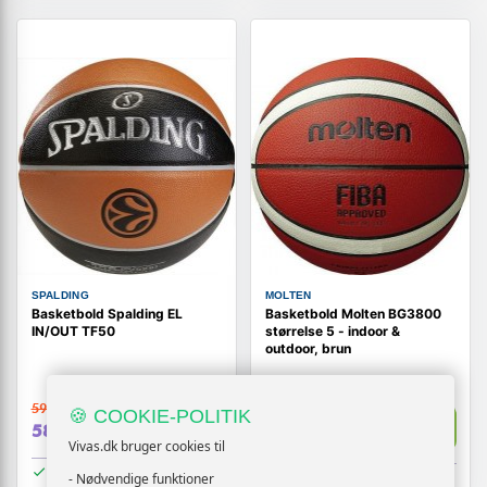
SPALDING
MOLTEN
Basketbold Spalding EL
Basketbold Molten BG3800
IN/OUT TF50
størrelse 5 - indoor &
outdoor, brun
599,-
🍪 COOKIE-POLITIK
Vis
Vis
419,-
589,-
Vivas.dk bruger cookies til
På lager
På lager
- Nødvendige funktioner