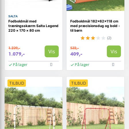
SALTA
Fodboldmål med
Fodboldmål 182×62×118 cm
træningsskærm Salta Legend
med præcisionsdug og bold -
220 × 170 × 80 cm
til børn
(2)
1.239,-
532,-
Vis
Vis
1.079,-
409,-
På lager
På lager
TILBUD
TILBUD