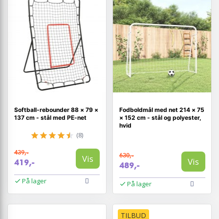
Softball-rebounder 88 × 79 ×
Fodboldmål med net 214 × 75
137 cm - stål med PE-net
× 152 cm - stål og polyester,
hvid
(8)
439,-
630,-
Vis
Vis
419,-
489,-
På lager
På lager
TILBUD