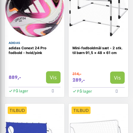
ADIDAS
adidas Conext 24 Pro
Mini-fodboldmål sæt - 2 stk.
fodbold - hvid/pink
til børn 91,5 × 48 × 61 cm
314,-
Vis
Vis
889,-
289,-
På lager
På lager
TILBUD
TILBUD