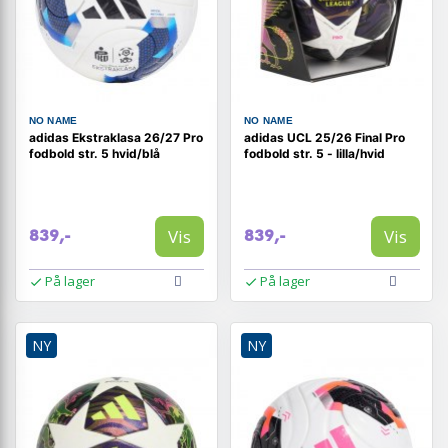
NO NAME
NO NAME
adidas Ekstraklasa 26/27 Pro
adidas UCL 25/26 Final Pro
fodbold str. 5 hvid/blå
fodbold str. 5 - lilla/hvid
Vis
Vis
839,-
839,-
På lager
På lager
NY
NY