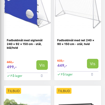
Fodboldmål med sigtemål
Fodboldmål med net 240 ×
240 × 92 × 150 cm - stål,
90 × 150 cm - stål, hvid
blå/hvid
632,-
682,-
Vis
Vis
449,-
499,-
På lager
På lager
TILBUD
TILBUD