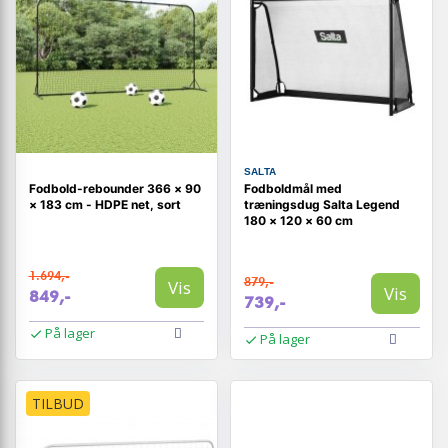
SALTA
Fodbold-rebounder 366 × 90
Fodboldmål med
× 183 cm - HDPE net, sort
træningsdug Salta Legend
180 × 120 × 60 cm
1.694,-
879,-
Vis
Vis
849,-
739,-
På lager
På lager
TILBUD