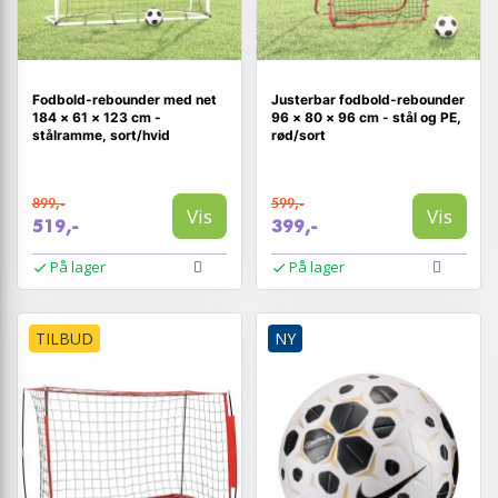
Fodbold-rebounder med net
Justerbar fodbold-rebounder
184 × 61 × 123 cm -
96 × 80 × 96 cm - stål og PE,
stålramme, sort/hvid
rød/sort
899,-
599,-
Vis
Vis
519,-
399,-
På lager
På lager
TILBUD
NY