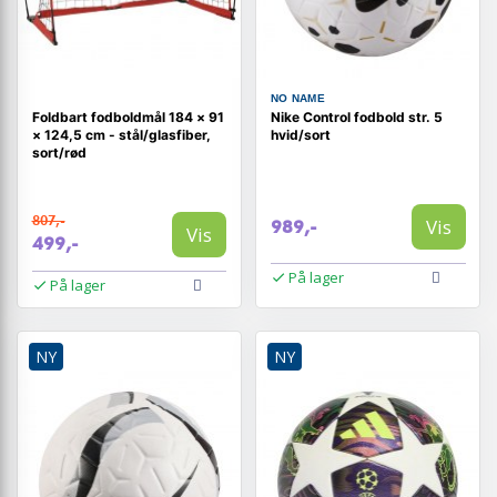
NO NAME
Foldbart fodboldmål 184 × 91
Nike Control fodbold str. 5
× 124,5 cm - stål/glasfiber,
hvid/sort
sort/rød
807,-
Vis
989,-
Vis
499,-
På lager
På lager
NY
NY