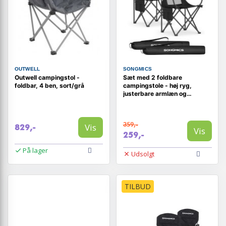
OUTWELL
SONGMICS
Outwell campingstol -
Sæt med 2 foldbare
foldbar, 4 ben, sort/grå
campingstole - høj ryg,
justerbare armlæn og
kopholder, sort
359,-
Vis
829,-
Vis
259,-
På lager
Udsolgt
TILBUD