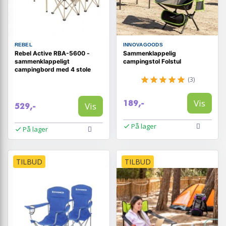
REBEL
INNOVAGOODS
Rebel Active RBA-5600 -
Sammenklappelig
sammenklappeligt
campingstol Folstul
campingbord med 4 stole
(3)
Vis
189,-
Vis
529,-
På lager
På lager
TILBUD
TILBUD