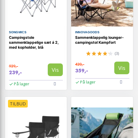
SONGMICS
INNOVAGOODS
Campingstole
Sammenklappelig lounger-
sammenklappelige sæt á 2,
campingstol Kampfort
med kopholder, blå
(3)
420,-
929,-
Vis
Vis
359,-
239,-
På lager
På lager
TILBUD