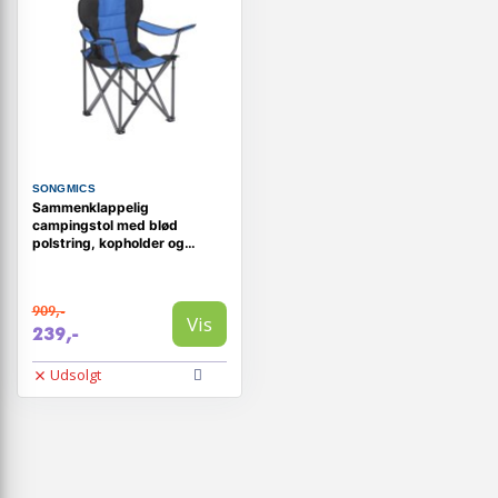
SONGMICS
Sammenklappelig
campingstol med blød
polstring, kopholder og
kraftig konstruktion - blå
909,-
Vis
239,-
Udsolgt