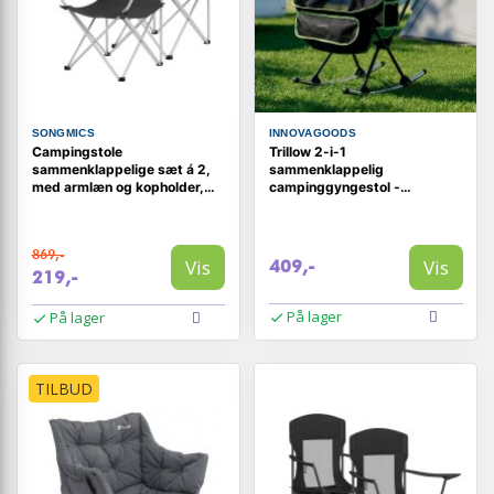
SONGMICS
INNOVAGOODS
Campingstole
Trillow 2-i-1
sammenklappelige sæt á 2,
sammenklappelig
med armlæn og kopholder,
campinggyngestol -
sort, bæreevne 120 kg
sort/grøn med lomme, pude
og bæretaske
869,-
Vis
Vis
409,-
219,-
På lager
På lager
TILBUD