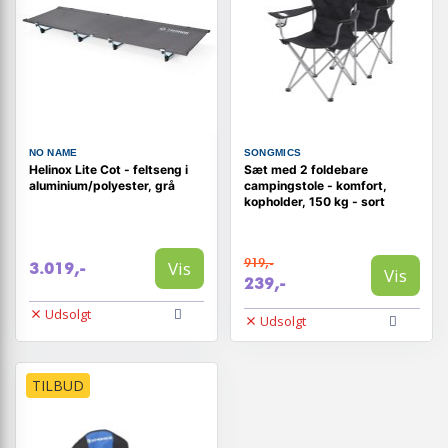
NO NAME
SONGMICS
Helinox Lite Cot - feltseng i
Sæt med 2 foldebare
aluminium/polyester, grå
campingstole - komfort,
kopholder, 150 kg - sort
919,-
Vis
3.019,-
Vis
239,-
Udsolgt
Udsolgt
TILBUD