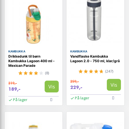
KAMBUKKA
KAMBUKKA
Drikkedunk til børn
Vandflaske Kambukka
Kambukka Lagoon 400 ml -
Lagoon 2.0 - 750 ml, klar/grå
Mexican Parade
(247)
(8)
259,-
219,-
Vis
Vis
229,-
189,-
På lager
På lager