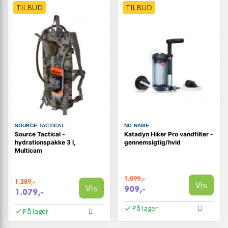
TILBUD
TILBUD
SOURCE TACTICAL
NO NAME
Source Tactical -
Katadyn Hiker Pro vandfilter -
hydrationspakke 3 l,
gennemsigtig/hvid
Multicam
1.099,-
1.289,-
Vis
Vis
909,-
1.079,-
På lager
På lager