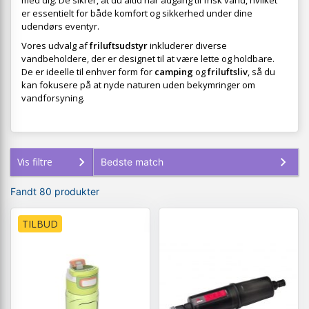
med dig. De sikrer, at du altid har adgang til frisk vand, hvilket
er essentielt for både komfort og sikkerhed under dine
udendørs eventyr.
Vores udvalg af
friluftsudstyr
inkluderer diverse
vandbeholdere, der er designet til at være lette og holdbare.
De er ideelle til enhver form for
camping
og
friluftsliv
, så du
kan fokusere på at nyde naturen uden bekymringer om
vandforsyning.
Vis filtre
Fandt 80 produkter
TILBUD