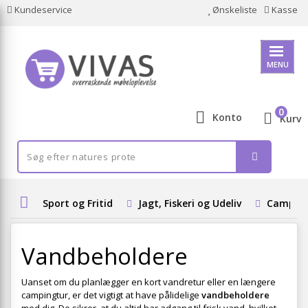
Kundeservice
Ønskeliste
Kasse
MENU
0
Konto
Kurv
Sport og Fritid
Jagt, Fiskeri og Udeliv
Camping 
Vandbeholdere
Uanset om du planlægger en kort vandretur eller en længere
campingtur, er det vigtigt at have pålidelige
vandbeholdere