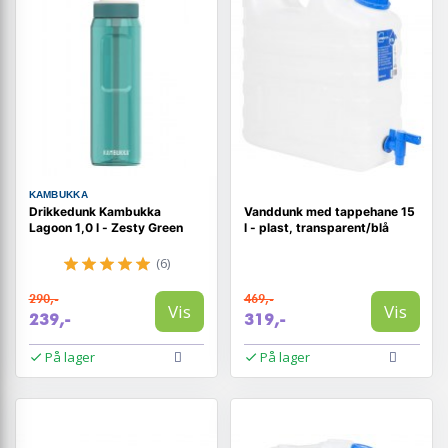
KAMBUKKA
Drikkedunk Kambukka
Vanddunk med tappehane 15
Lagoon 1,0 l - Zesty Green
l - plast, transparent/blå
(6)
290,-
469,-
Vis
Vis
239,-
319,-
På lager
På lager