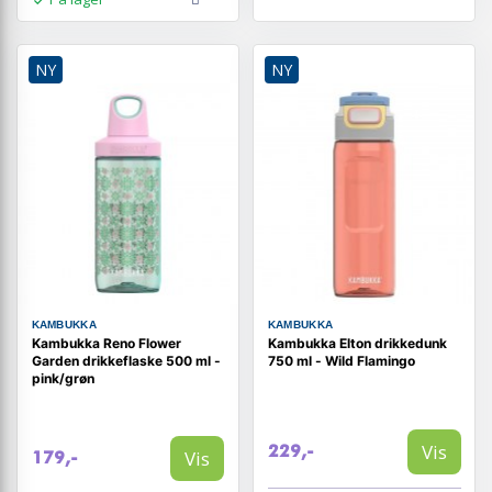
NY
NY
KAMBUKKA
KAMBUKKA
Kambukka Reno Flower
Kambukka Elton drikkedunk
Garden drikkeflaske 500 ml -
750 ml - Wild Flamingo
pink/grøn
Vis
229,-
Vis
179,-