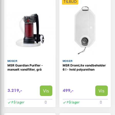
TILBUD
MOSER
MOSER
MSR Guardian Purifier -
MSR DromLite vandbeholder
manuelt vandfilter, grå
6 l - hvid polyurethan
Vis
Vis
3.219,-
499,-
På lager
På lager