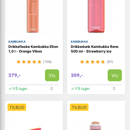
KAMBUKKA
KAMBUKKA
Drikkeflaske Kambukka Elton
Drikkedunk Kambukka Reno
1,0 l - Orange Vibes
500 ml - Strawberry Ice
(166)
(81)
Vis
Vis
279,-
209,-
På lager
På lager
TILBUD
TILBUD