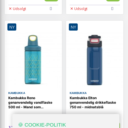
Udsolgt
Udsolgt
NY
NY
KAMBUKKA
KAMBUKKA
Kambukka Reno
Kambukka Elton
genanvendelig vandflaske
genanvendelig drikkeflaske
500 ml - Mand som
750 ml - midnatsblå
præsident
🍪 COOKIE-POLITIK
Vis
Vis
179,-
229,-