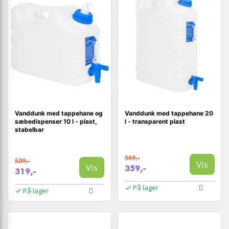
Vanddunk med tappehane og
Vanddunk med tappehane 20
sæbedispenser 10 l - plast,
l - transparent plast
stabelbar
569,-
539,-
Vis
Vis
359,-
319,-
På lager
På lager