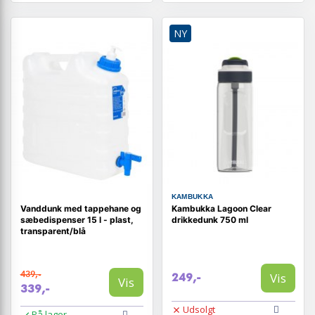
NY
KAMBUKKA
Vanddunk med tappehane og
Kambukka Lagoon Clear
sæbedispenser 15 l - plast,
drikkedunk 750 ml
transparent/blå
439,-
Vis
249,-
Vis
339,-
Udsolgt
På lager