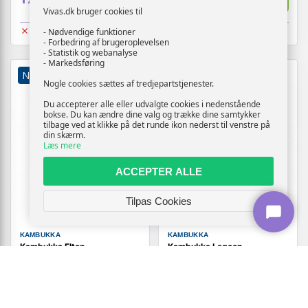
Vivas.dk bruger cookies til
Udsolgt
Udsolgt
- Nødvendige funktioner
- Forbedring af brugeroplevelsen
- Statistik og webanalyse
- Markedsføring
NY
NY
Nogle cookies sættes af tredjepartstjenester.
Du accepterer alle eller udvalgte cookies i nedenstående
bokse. Du kan ændre dine valg og trække dine samtykker
tilbage ved at klikke på det runde ikon nederst til venstre på
din skærm.
Læs mere
ACCEPTER ALLE
Tilpas Cookies
KAMBUKKA
KAMBUKKA
Kambukka Elton
Kambukka Lagoon
genanvendelig drikkedunk 1 l
genanvendelig vandflaske
- grafit
750 ml - transparent