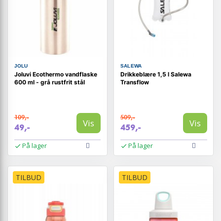
JOLU
SALEWA
Joluvi Ecothermo vandflaske
Drikkeblære 1,5 l Salewa
600 ml - grå rustfrit stål
Transflow
109,-
509,-
Vis
Vis
49,-
459,-
På lager
På lager
TILBUD
TILBUD