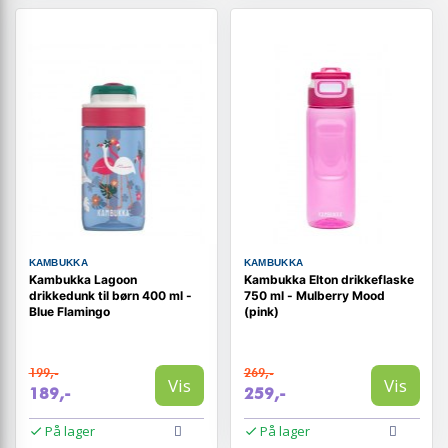
KAMBUKKA
KAMBUKKA
Kambukka Lagoon
Kambukka Elton drikkeflaske
drikkedunk til børn 400 ml -
750 ml - Mulberry Mood
Blue Flamingo
(pink)
199,-
269,-
Vis
Vis
189,-
259,-
På lager
På lager