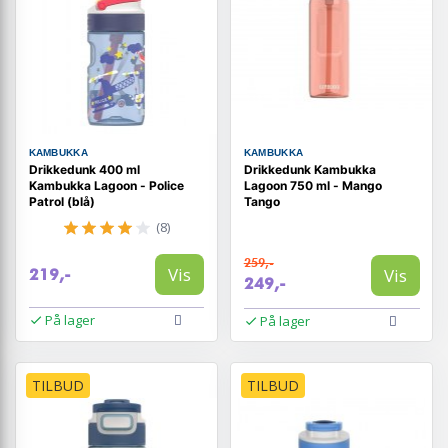
KAMBUKKA
KAMBUKKA
Drikkedunk 400 ml
Drikkedunk Kambukka
Kambukka Lagoon - Police
Lagoon 750 ml - Mango
Patrol (blå)
Tango
(8)
259,-
Vis
Vis
219,-
249,-
På lager
På lager
TILBUD
TILBUD