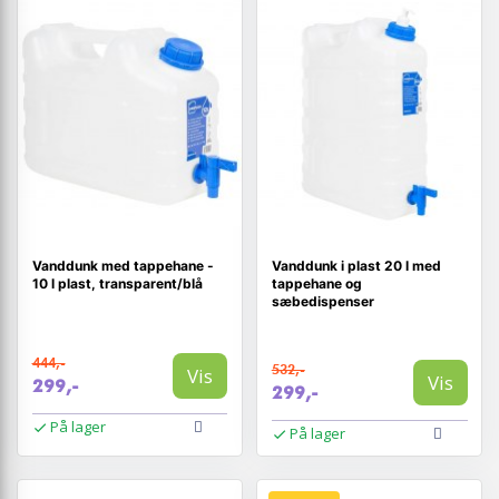
Vanddunk med tappehane -
Vanddunk i plast 20 l med
10 l plast, transparent/blå
tappehane og
sæbedispenser
444,-
532,-
Vis
Vis
299,-
299,-
På lager
På lager