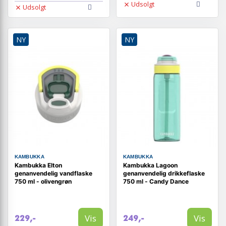
Udsolgt
Udsolgt
NY
NY
KAMBUKKA
KAMBUKKA
Kambukka Elton
Kambukka Lagoon
genanvendelig vandflaske
genanvendelig drikkeflaske
750 ml - olivengrøn
750 ml - Candy Dance
Vis
Vis
229,-
249,-