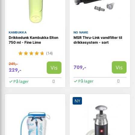
KAMBUKKA
NO NAME
Drikkedunk Kambukka Elton
MSR Thru-Link vandfilter til
750 ml - Fine Lime
drikkesystem - sort
(14)
249,-
Vis
Vis
709,-
229,-
På lager
På lager
NY