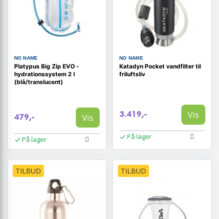
NO NAME
NO NAME
Platypus Big Zip EVO -
Katadyn Pocket vandfilter til
hydrationssystem 2 l
friluftsliv
(blå/translucent)
Vis
3.419,-
Vis
479,-
På lager
På lager
TILBUD
TILBUD