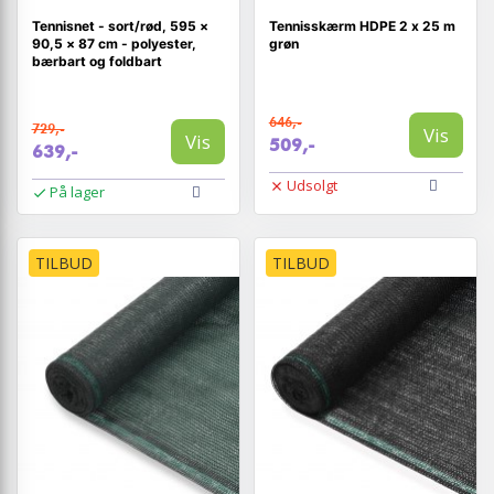
Tennisnet - sort/rød, 595 ×
Tennisskærm HDPE 2 x 25 m
90,5 × 87 cm - polyester,
grøn
bærbart og foldbart
646,-
729,-
Vis
Vis
509,-
639,-
Udsolgt
På lager
TILBUD
TILBUD