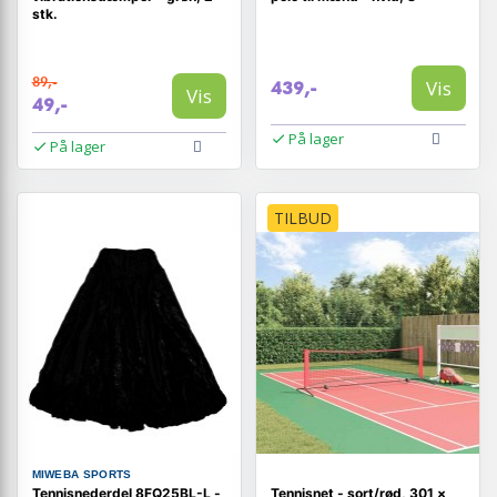
stk.
89,-
Vis
439,-
Vis
49,-
På lager
På lager
TILBUD
MIWEBA SPORTS
Tennisnederdel 8FQ25BL-L -
Tennisnet - sort/rød, 301 ×