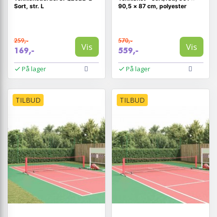
Sort, str. L
90,5 × 87 cm, polyester
259,-
570,-
Vis
Vis
169,-
559,-
På lager
På lager
TILBUD
TILBUD