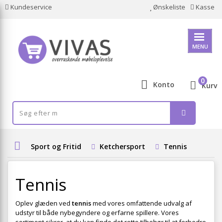
Kundeservice
Ønskeliste
Kasse
MENU
0
Konto
Kurv
Sport og Fritid
Ketchersport
Tennis
Tennis
Oplev glæden ved
tennis
med vores omfattende udvalg af
udstyr til både nybegyndere og erfarne spillere. Vores