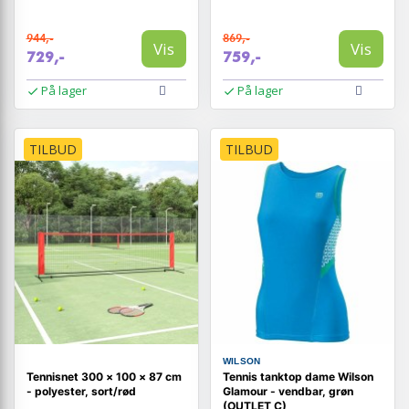
944,-
869,-
Vis
Vis
729,-
759,-
På lager
På lager
TILBUD
TILBUD
WILSON
Tennisnet 300 × 100 × 87 cm
Tennis tanktop dame Wilson
- polyester, sort/rød
Glamour - vendbar, grøn
(OUTLET C)