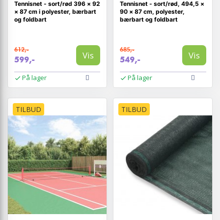
Tennisnet - sort/rød 396 × 92
Tennisnet - sort/rød, 494,5 ×
× 87 cm i polyester, bærbart
90 × 87 cm, polyester,
og foldbart
bærbart og foldbart
612,-
685,-
Vis
Vis
599,-
549,-
På lager
På lager
TILBUD
TILBUD