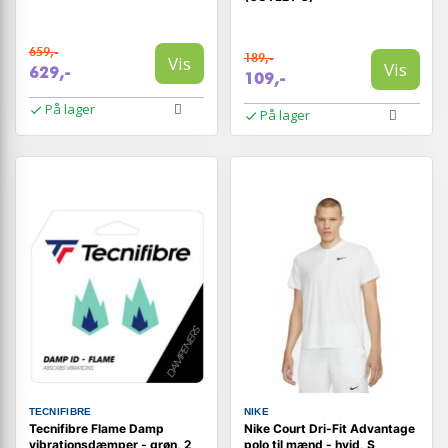
659,-
189,-
Vis
Vis
629,-
109,-
På lager
På lager
TECNIFIBRE
NIKE
Tecnifibre Flame Damp
Nike Court Dri-Fit Advantage
vibrationsdæmper - grøn, 2
polo til mænd - hvid, S