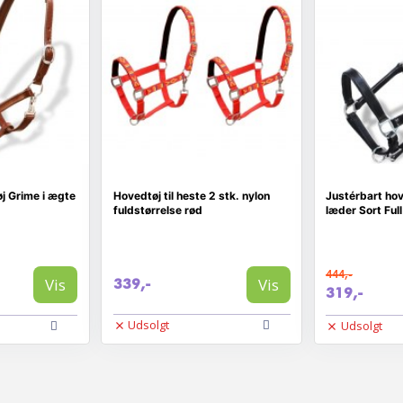
j Grime i ægte
Hovedtøj til heste 2 stk. nylon
Justérbart hov
fuldstørrelse rød
læder Sort Full
444,-
Vis
Vis
339,-
319,-
Udsolgt
Udsolgt