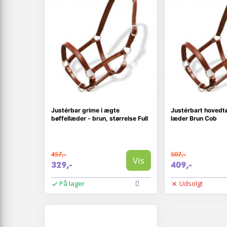
Justérbar grime i ægte
Justérbart hovedtø
bøffellæder - brun, størrelse Full
læder Brun Cob
457,-
507,-
Vis
329,-
409,-
På lager
Udsolgt