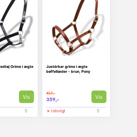
edtøj Grime i ægte
Justérbar grime i ægte
bøffellæder - brun, Pony
457,-
Vis
Vis
359,-
Udsolgt