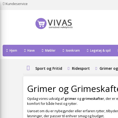
Kundeservice
Hjem
Have
Møbler
Isenkram
Legetøj & spil
Sport og Fritid
Ridesport
Grimer og
Grimer og Grimeskaft
Opdag vores udvalg af
grimer
og
grimeskafter
, der er 
komfort for både hest og rytter.
Uanset om du er nybegynder eller erfaren rytter, tilbyder
løsninger, der passer til enhver smag og budget.