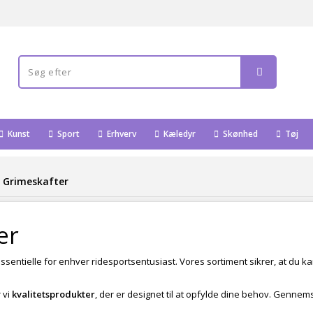
Kunst
Sport
Erhverv
Kæledyr
Skønhed
Tøj
 Grimeskafter
er
essentielle for enhver ridesportsentusiast. Vores sortiment sikrer, at du ka
 vi
kvalitetsprodukter
, der er designet til at opfylde dine behov. Gennemse