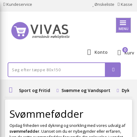
Kundeservice
Ønskeliste
Kasse
MENU
0
Konto
Kurv
Sport og Fritid
Svømme og Vandsport
Dyknin
Svømmefødder
Opdag friheden ved dykning og snorkling med vores udvalg af
svømmefødder
. Uanset om du er nybegynder eller erfaren,