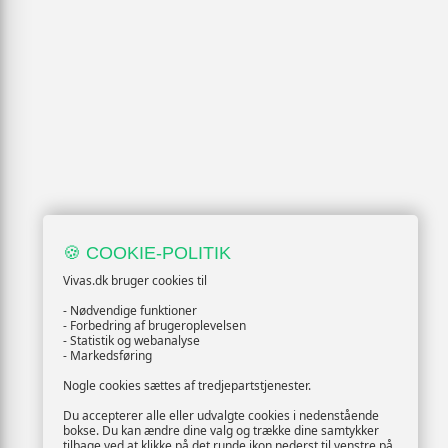
🍪 COOKIE-POLITIK
Vivas.dk bruger cookies til
- Nødvendige funktioner
- Forbedring af brugeroplevelsen
- Statistik og webanalyse
- Markedsføring
Nogle cookies sættes af tredjepartstjenester.
Du accepterer alle eller udvalgte cookies i nedenstående
bokse. Du kan ændre dine valg og trække dine samtykker
tilbage ved at klikke på det runde ikon nederst til venstre på