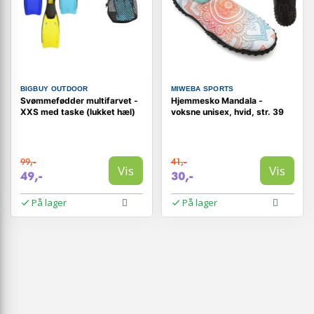
BIGBUY OUTDOOR
MIWEBA SPORTS
Svømmefødder multifarvet -
Hjemmesko Mandala -
XXS med taske (lukket hæl)
voksne unisex, hvid, str. 39
99,-
41,-
Vis
Vis
49,-
30,-
På lager
På lager