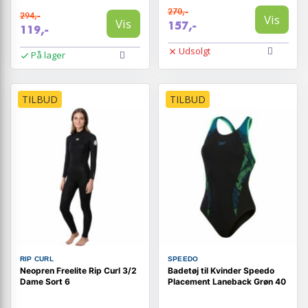
270,-
294,-
Vis
Vis
157,-
119,-
Udsolgt
På lager
TILBUD
TILBUD
RIP CURL
SPEEDO
Neopren Freelite Rip Curl 3/2
Badetøj til Kvinder Speedo
Dame Sort 6
Placement Laneback Grøn 40