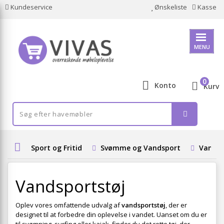
Kundeservice
Ønskeliste
Kasse
MENU
0
Konto
Kurv
Sport og Fritid
Svømme og Vandsport
Vandsp
Vandsportstøj
Oplev vores omfattende udvalg af
vandsportstøj
, der er
designet til at forbedre din oplevelse i vandet. Uanset om du er