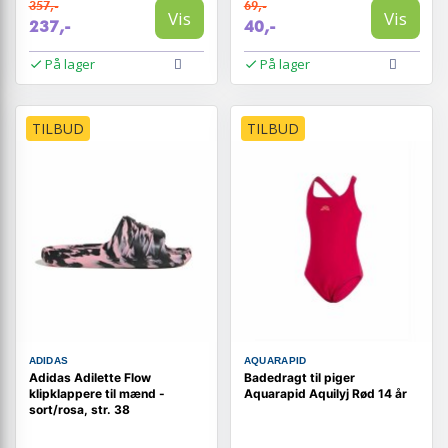
357,-
69,-
Vis
Vis
237,-
40,-
På lager
På lager
TILBUD
TILBUD
ADIDAS
AQUARAPID
Adidas Adilette Flow
Badedragt til piger
klipklappere til mænd -
Aquarapid Aquilyj Rød 14 år
sort/rosa, str. 38