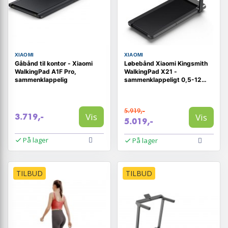
XIAOMI
XIAOMI
Gåbånd til kontor - Xiaomi
Løbebånd Xiaomi Kingsmith
WalkingPad A1F Pro,
WalkingPad X21 -
sammenklappelig
sammenklappeligt 0,5-12
km/t
5.919,-
Vis
Vis
3.719,-
5.019,-
På lager
På lager
TILBUD
TILBUD