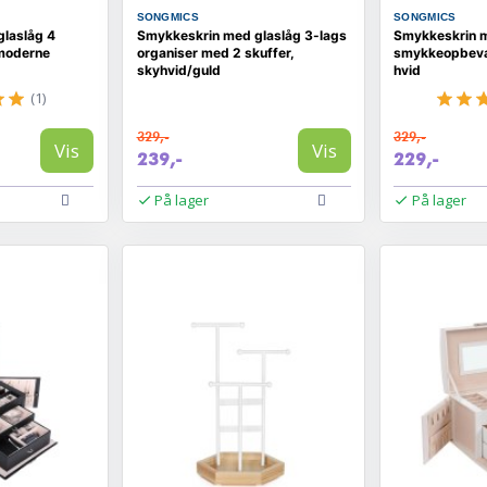
SONGMICS
SONGMICS
laslåg 4
Smykkeskrin med glaslåg 3-lags
Smykkeskrin m
 moderne
organiser med 2 skuffer,
smykkeopbevar
skyhvid/guld
hvid
(1)
329,-
329,-
Vis
Vis
239,-
229,-
På lager
På lager