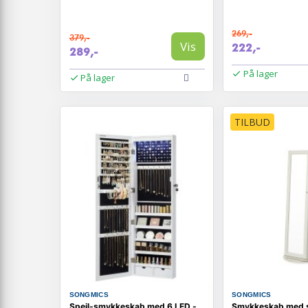
269,-
379,-
Vis
222,-
289,-
På lager
På lager
TILBUD
SONGMICS
SONGMICS
Spejl-smykkeskab med 6 LED -
Smykkeskab med s