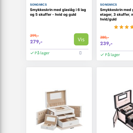
SONGMICS
SONGMICS
Smykkeskrin med glaslåg i 6 lag
Smykkeskrin med g
og 5 skuffer - hvid og guld
etager, 3 skuffer,
hvid/guld
399,-
380,-
Vis
279,-
239,-
På lager
På lager