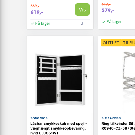
617,-
669,-
Vis
579,-
619,-
På lager
På lager
OUTLET
TILB
SONGMICS
SIF JAKOBS
Låsbar smykkeskab med spejl -
Ring til kvinder Si
væghængt smykkeopbevaring,
R0946-CZ-58 (Stør
hvid UJJC51WT