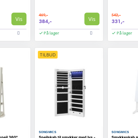
469,-
542,-
Vis
Vis
384,-
331,-
På lager
På lager
TILBUD
SONGMICS
SONGMICS
pejl 360°
Spejlskab til smykker med lys -
Smykkeskab m