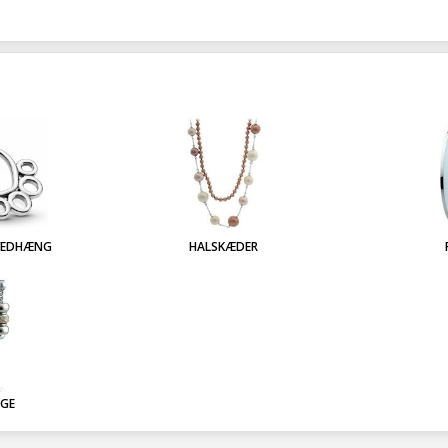
VEDHÆNG
HALSKÆDER
NGE