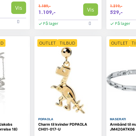
1.189,-
1.219,-
Vis
Vis
1.109,-
529,-
På lager
På lager
UD
OUTLET
TILBUD
OUTLET
T
PDPAOLA
MASERATI
f Jakobs
Charm til kvinder PDPAOLA
Armbånd til m
relse 18)
CH01-017-U
JM420ATK06 