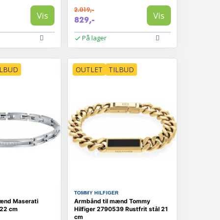
2.019,-
Vis
Vis
829,-
På lager
ILBUD
OUTLET
TILBUD
TOMMY HILFIGER
ænd Maserati
Armbånd til mænd Tommy
22 cm
Hilfiger 2790539 Rustfrit stål 21
cm