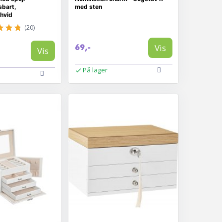
sbart,
med sten
 hvid
(20)
Vis
69,-
Vis
På lager