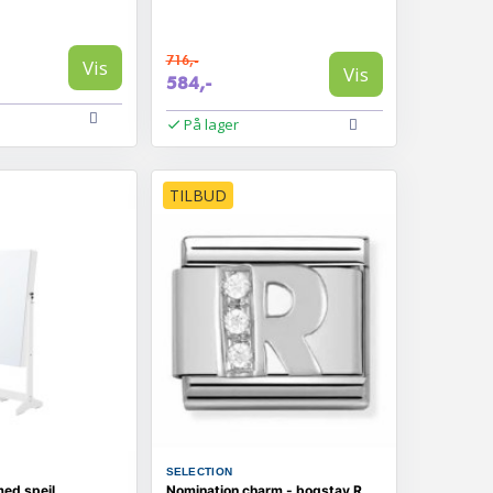
716,-
Vis
Vis
584,-
På lager
TILBUD
SELECTION
ed spejl
Nomination charm - bogstav R