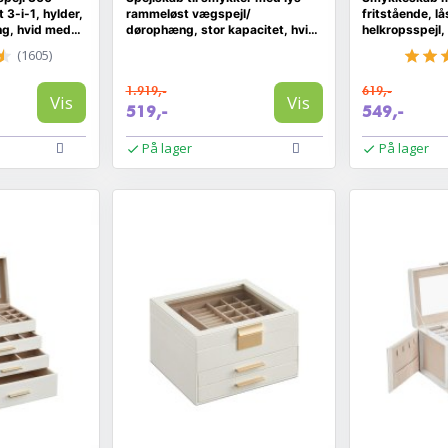
 3-i-1, hylder,
rammeløst vægspejl/
fritstående, lå
g, hvid med
dørophæng, stor kapacitet, hvid
helkropsspejl,
(JJC99WT)
(1605)
1.919,-
619,-
Vis
Vis
519,-
549,-
På lager
På lager