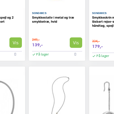
SONGMICS
SONGMICS
pejl og 2
Smykkestativ i metal og træ
Smykkeskrin m
ort
smykketræ, hvid
låsbart rejse
håndtag, spejl
249,-
334,-
Vis
Vis
139,-
179,-
På lager
På lager