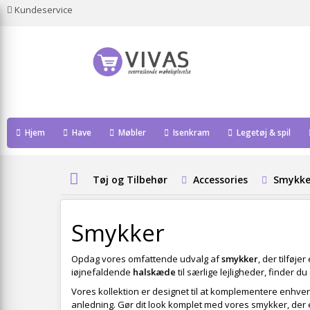
Kundeservice
Hjem
Have
Møbler
Isenkram
Legetøj & spil
Tøj og Tilbehør
Accessories
Smykke
Smykker
Opdag vores omfattende udvalg af
smykker
, der tilføje
iøjnefaldende
halskæde
til særlige lejligheder, finder d
Vores kollektion er designet til at komplementere enhver
anledning. Gør dit look komplet med vores smykker, der er