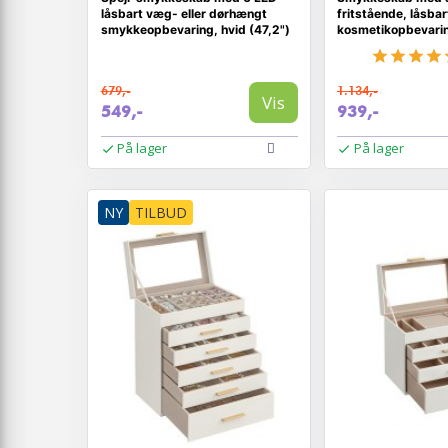
låsbart væg- eller dørhængt
fritstående, låsbart
smykkeopbevaring, hvid (47,2")
kosmetikopbevarin
grå træstruktur
679,-
1.134,-
Vis
549,-
939,-
På lager
På lager
NY
TILBUD