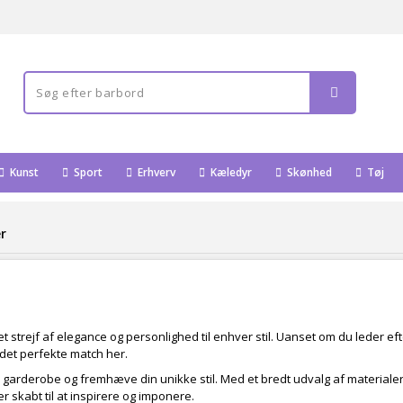
Kunst
Sport
Erhverv
Kæledyr
Skønhed
Tøj
r
r et strejf af elegance og personlighed til enhver stil. Uanset om du leder eft
u det perfekte match her.
 garderobe og fremhæve din unikke stil. Med et bredt udvalg af materialer 
 skabt til at inspirere og imponere.