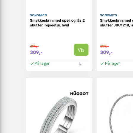
SONGMICS
SONGMICS
Smykkeskrin med spejl og lås 2
Smykkeskrin med s
skuffer, rejseetui, hvid
skuffer JBC121B, s
399,-
389,-
Vis
309,-
309,-
På lager
På lager