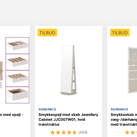
TILBUD
TILBUD
SONGMICS
SONGMICS
s med spejl -
Smykkespejl med skab Jewellery
Smykkeskab m
Cabinet JJC007W01, hvid
væg-/dørhængt
træstruktur
med træstruktu
JJC093W01
(669)