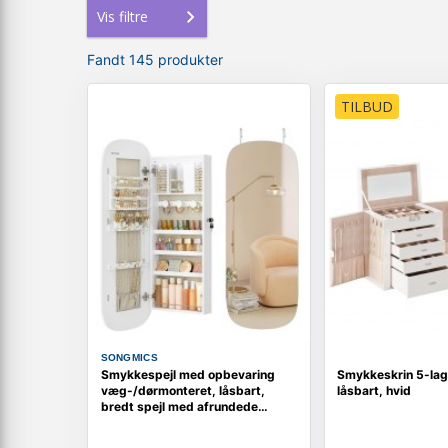
Vis filtre
Fandt 145 produkter
TILBUD
SONGMICS
Smykkespejl med opbevaring
Smykkeskrin 5-lag
væg-/dørmonteret, låsbart,
låsbart, hvid
bredt spejl med afrundede
hjørner og indvendigt LED-spejl,
10 × 42 × 108 cm, hvid/greige