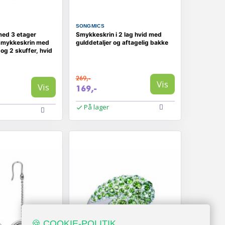
SONGMICS
ed 3 etager
Smykkeskrin i 2 lag hvid med
-smykkeskrin med
gulddetaljer og aftagelig bakke
 og 2 skuffer, hvid
269,-
Vis
Vis
169,-
På lager
🍪 COOKIE-POLITIK