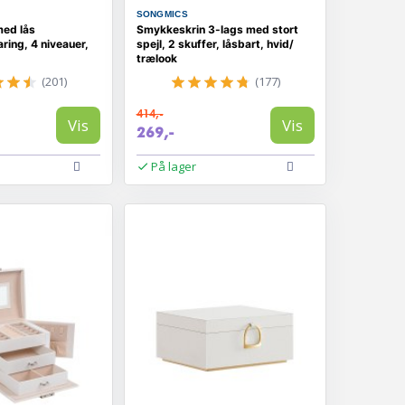
SONGMICS
ed lås
Smykkeskrin 3-lags med stort
ing, 4 niveauer,
spejl, 2 skuffer, låsbart, hvid/
trælook
(201)
(177)
414,-
Vis
Vis
269,-
På lager