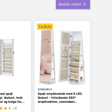
TILBUD
SONGMICS
ed spejl
Spejl-smykkeskab med 6 LED,
, låsbart, hvid
låsbart - fritstående 360°
r og beige for,
drejefunktion, rammeløst
helkropsspejl, 3
(4)
opbevaringshylder - hvid/greige