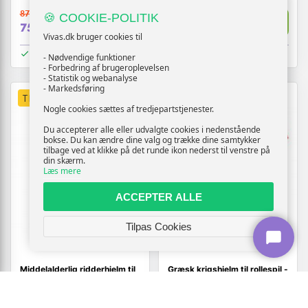
872,-
764,-
🍪 COOKIE-POLITIK
Vis
Vis
759,-
709,-
Vivas.dk bruger cookies til
På lager
På lager
- Nødvendige funktioner
- Forbedring af brugeroplevelsen
- Statistik og webanalyse
- Markedsføring
TILBUD
TILBUD
Nogle cookies sættes af tredjepartstjenester.
Du accepterer alle eller udvalgte cookies i nedenstående
bokse. Du kan ændre dine valg og trække dine samtykker
tilbage ved at klikke på det runde ikon nederst til venstre på
din skærm.
Læs mere
ACCEPTER ALLE
Tilpas Cookies
Middelalderlig ridderhjelm til
Græsk krigshjelm til rollespil -
rollespil - stål, sølvfarvet
antik stål, kobberfarvet