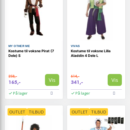
MY OTHER ME
VIVAS
Kostume til voksne Pirat (7
Kostume til voksne Lilla
Dele) S
Aladdin 4 Dele L
258,-
614,-
Vis
Vis
165,-
341,-
På lager
På lager
OUTLET
TILBUD
OUTLET
TILBUD