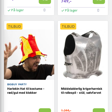
749,-
På lager
På lager
TILBUD
TILBUD
BIGBUY PARTY
Harlekin Hat til kostume -
Middelalderlig krigerharnisk
rød/gul med klokker
til rollespil - stål, sølvfarvet
1.344,-