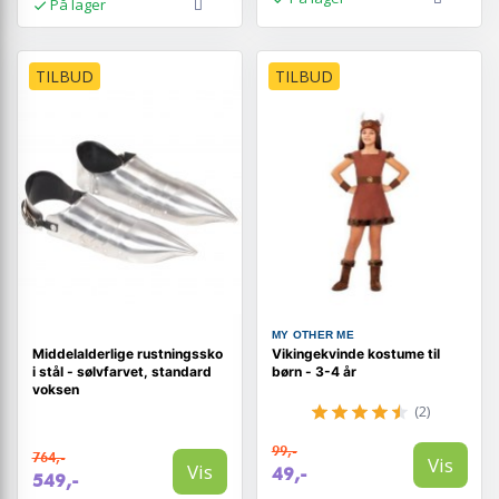
På lager
TILBUD
TILBUD
MY OTHER ME
Middelalderlige rustningssko
Vikingekvinde kostume til
i stål - sølvfarvet, standard
børn - 3-4 år
voksen
(2)
99,-
764,-
Vis
Vis
49,-
549,-