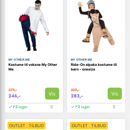
MY OTHER ME
MY OTHER ME
Kostume til voksne My Other
Ride-On alpaka kostume til
Me
børn - onesize
379,-
329,-
Vis
Vis
246,-
283,-
På lager
På lager
OUTLET
TILBUD
OUTLET
TILBUD