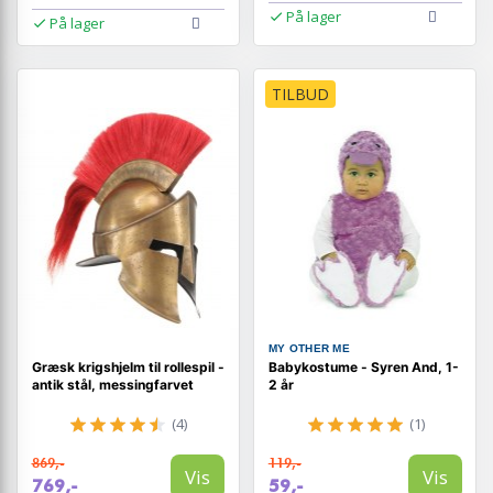
På lager
På lager
TILBUD
MY OTHER ME
Græsk krigshjelm til rollespil -
Babykostume - Syren And, 1-
antik stål, messingfarvet
2 år
(4)
(1)
869,-
119,-
Vis
Vis
769,-
59,-