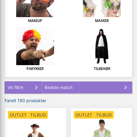
MAKEUP
MASKER
PARYKKER
TILBEHØR
Vis filtre
Fandt 190 produkter
OUTLET
TILBUD
OUTLET
TILBUD