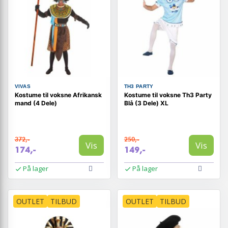
VIVAS
TH3 PARTY
Kostume til voksne Afrikansk
Kostume til voksne Th3 Party
mand (4 Dele)
Blå (3 Dele) XL
372,-
250,-
Vis
Vis
174,-
149,-
På lager
På lager
OUTLET
TILBUD
OUTLET
TILBUD