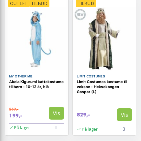
OUTLET
TILBUD
TILBUD
MY OTHER ME
LIMIT COSTUMES
Akela Kigurumi kattekostume
Limit Costumes kostume til
til børn - 10-12 år, blå
voksne - Heksekongen
Gaspar (L)
269,-
Vis
Vis
829,-
199,-
På lager
På lager