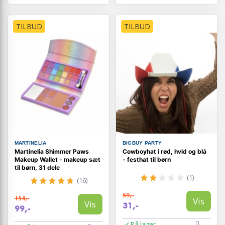
TILBUD
TILBUD
MARTINELIA
BIGBUY PARTY
Martinelia Shimmer Paws
Cowboyhat i rød, hvid og blå
Makeup Wallet - makeup sæt
- festhat til børn
til børn, 31 dele
(1)
(16)
59,-
154,-
Vis
Vis
31,-
99,-
På lager