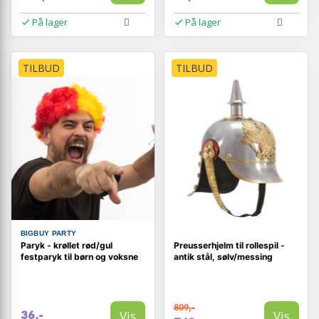
På lager
På lager
TILBUD
TILBUD
BIGBUY PARTY
Paryk - krøllet rød/gul
Preusserhjelm til rollespil -
festparyk til børn og voksne
antik stål, sølv/messing
809,-
Vis
Vis
36,-