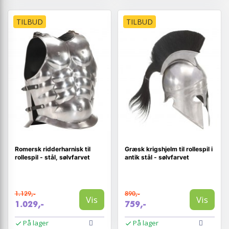
TILBUD
TILBUD
Romersk ridderharnisk til
Græsk krigshjelm til rollespil i
rollespil - stål, sølvfarvet
antik stål - sølvfarvet
1.129,-
890,-
Vis
Vis
1.029,-
759,-
På lager
På lager