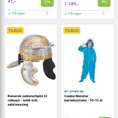
Vis
Vis
41,-
1.189,-
På lager
På lager
TILBUD
TILBUD
MY OTHER ME
Romersk soldaterhjelm til
Cookie Monster
rollespil - antik stål,
børnekostume - 10-12 år
sølv/messing