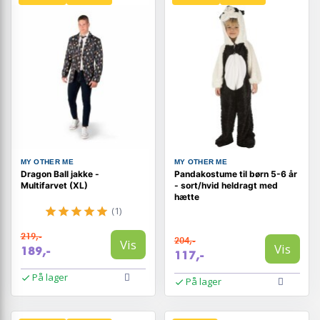
MY OTHER ME
MY OTHER ME
Dragon Ball jakke -
Pandakostume til børn 5-6 år
Multifarvet (XL)
- sort/hvid heldragt med
hætte
(1)
219,-
204,-
Vis
Vis
189,-
117,-
På lager
På lager