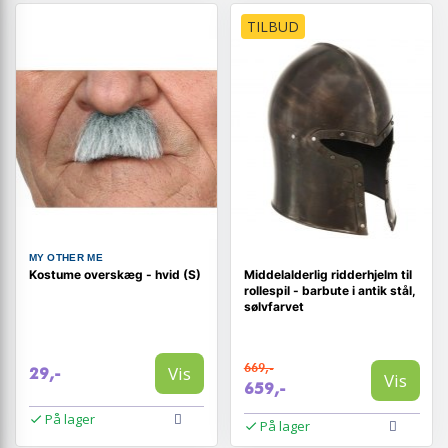
TILBUD
MY OTHER ME
Kostume overskæg - hvid (S)
Middelalderlig ridderhjelm til
rollespil - barbute i antik stål,
sølvfarvet
669,-
Vis
29,-
Vis
659,-
På lager
På lager