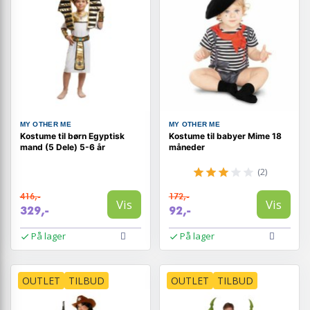
MY OTHER ME
MY OTHER ME
Kostume til børn Egyptisk
Kostume til babyer Mime 18
mand (5 Dele) 5-6 år
måneder
(2)
416,-
172,-
Vis
Vis
329,-
92,-
På lager
På lager
OUTLET
TILBUD
OUTLET
TILBUD