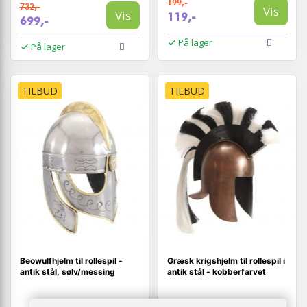
199,-
732,-
Vis
Vis
119,-
699,-
På lager
På lager
TILBUD
TILBUD
Beowulfhjelm til rollespil -
Græsk krigshjelm til rollespil i
antik stål, sølv/messing
antik stål - kobberfarvet