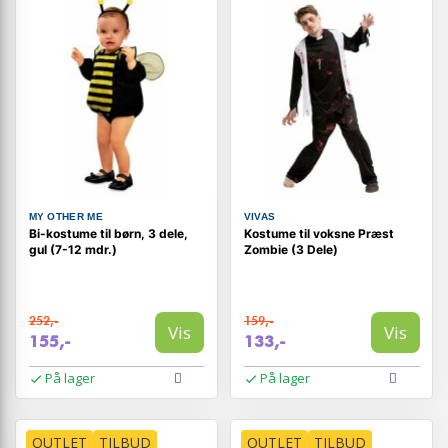
MY OTHER ME
VIVAS
Bi-kostume til børn, 3 dele,
Kostume til voksne Præst
gul (7-12 mdr.)
Zombie (3 Dele)
252,-
159,-
Vis
Vis
155,-
133,-
På lager
På lager
OUTLET
TILBUD
OUTLET
TILBUD