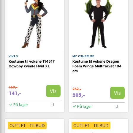
VIVAS
MY OTHER ME
Kostume til voksne 114517
Kostume til voksne Dragon
Cowboy kvinde Hvid XL
Foam Wings Multifarvet 104
cm
169,-
262,-
Vis
Vis
141,-
205,-
På lager
På lager
OUTLET
TILBUD
OUTLET
TILBUD