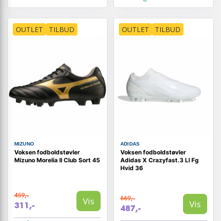
OUTLET
TILBUD
OUTLET
TILBUD
MIZUNO
ADIDAS
Voksen fodboldstøvler
Voksen fodboldstøvler
Mizuno Morelia II Club Sort 45
Adidas X Crazyfast.3 Ll Fg
Hvid 36
459,-
669,-
Vis
Vis
311,-
487,-