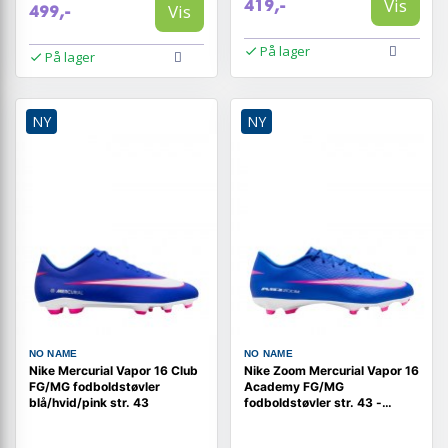
Vis
419,-
Vis
499,-
På lager
På lager
NY
NY
NO NAME
NO NAME
Nike Mercurial Vapor 16 Club
Nike Zoom Mercurial Vapor 16
FG/MG fodboldstøvler
Academy FG/MG
blå/hvid/pink str. 43
fodboldstøvler str. 43 -
blå/hvid/pink