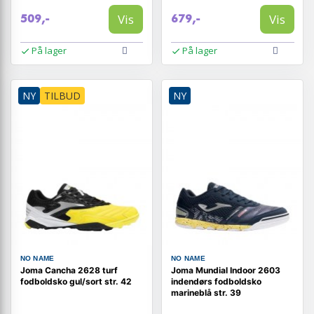
Vis
Vis
509,-
679,-
På lager
På lager
NY
TILBUD
NY
NO NAME
NO NAME
Joma Cancha 2628 turf
Joma Mundial Indoor 2603
fodboldsko gul/sort str. 42
indendørs fodboldsko
marineblå str. 39