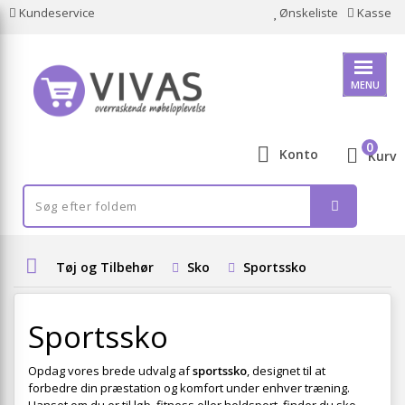
Kundeservice
Ønskeliste
Kasse
MENU
0
Konto
Kurv
Tøj og Tilbehør
Sko
Sportssko
Sportssko
Opdag vores brede udvalg af
sportssko
, designet til at
forbedre din præstation og komfort under enhver træning.