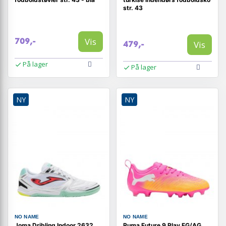
str. 43
Vis
709,-
Vis
479,-
På lager
På lager
NY
NY
NO NAME
NO NAME
Joma Dribling Indoor 2632
Puma Future 9 Play FG/AG