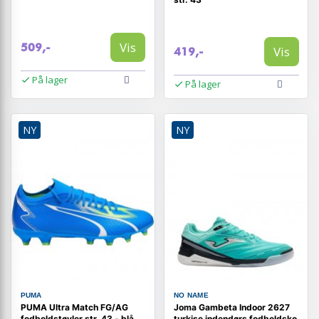
Vis
509,-
Vis
419,-
På lager
På lager
NY
NY
PUMA
NO NAME
PUMA Ultra Match FG/AG
Joma Gambeta Indoor 2627
fodboldstøvler str. 43 - blå
turkise indendørs fodboldsko