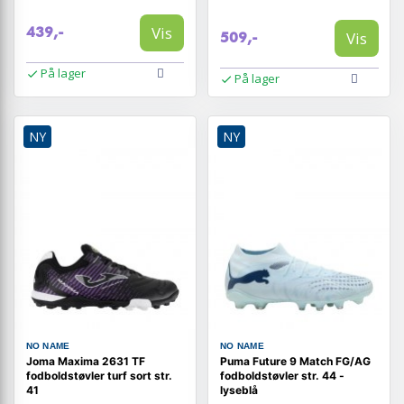
Vis
439,-
Vis
509,-
På lager
På lager
NY
NY
NO NAME
NO NAME
Joma Maxima 2631 TF
Puma Future 9 Match FG/AG
fodboldstøvler turf sort str.
fodboldstøvler str. 44 -
41
lyseblå