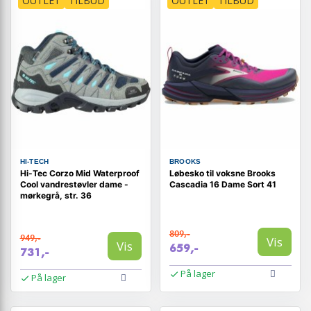
OUTLET
TILBUD
OUTLET
TILBUD
HI-TECH
BROOKS
Hi-Tec Corzo Mid Waterproof
Løbesko til voksne Brooks
Cool vandrestøvler dame -
Cascadia 16 Dame Sort 41
mørkegrå, str. 36
809,-
949,-
Vis
Vis
659,-
731,-
På lager
På lager