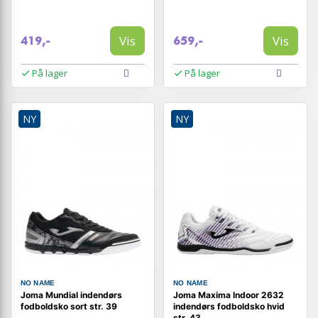
Vis
Vis
419,-
659,-
På lager
På lager
NY
NY
NO NAME
NO NAME
Joma Mundial indendørs
Joma Maxima Indoor 2632
fodboldsko sort str. 39
indendørs fodboldsko hvid
str. 43