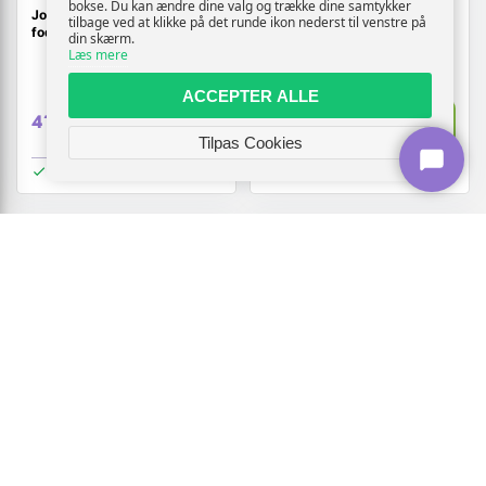
bokse. Du kan ændre dine valg og trække dine samtykker
Joma Dribling Turf 2601
Joma Cancha 2602 turf
tilbage ved at klikke på det runde ikon nederst til venstre på
fodboldstøvler str. 42 - sort
fodboldsko hvid/grøn str. 42
din skærm.
Læs mere
ACCEPTER ALLE
Vis
Vis
419,-
439,-
Tilpas Cookies
På lager
På lager
NY
NY