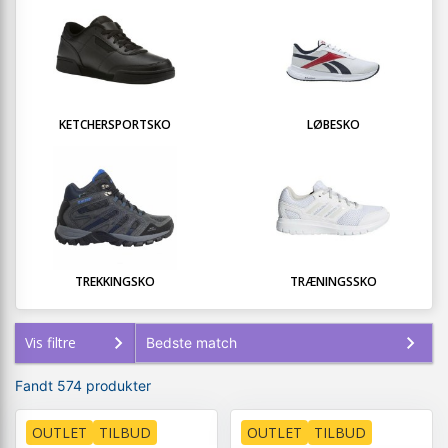
KETCHERSPORTSKO
LØBESKO
TREKKINGSKO
TRÆNINGSSKO
Vis filtre
Fandt 574 produkter
OUTLET
TILBUD
OUTLET
TILBUD