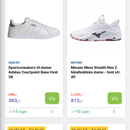
ADIDAS
MIZUNO
Sportssneakers til damer
Mizuno Wave Stealth Neo 2
Adidas Courtpoint Base Hvid
håndboldsko dame - hvid str.
38
40
540,-
1.157,-
Vis
Vis
303,-
812,-
På lager
På lager