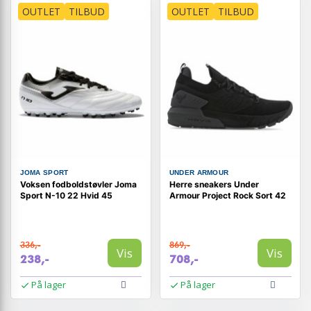
OUTLET
TILBUD
OUTLET
TILBUD
JOMA SPORT
UNDER ARMOUR
Voksen fodboldstøvler Joma
Herre sneakers Under
Sport N-10 22 Hvid 45
Armour Project Rock Sort 42
336,-
869,-
Vis
Vis
238,-
708,-
På lager
På lager