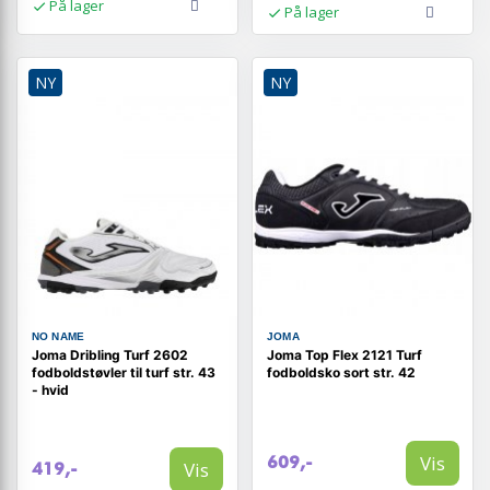
På lager
På lager
NY
NY
NO NAME
JOMA
Joma Dribling Turf 2602
Joma Top Flex 2121 Turf
fodboldstøvler til turf str. 43
fodboldsko sort str. 42
- hvid
Vis
609,-
Vis
419,-