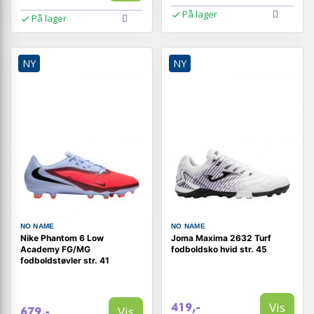
På lager
På lager
NY
NY
NO NAME
NO NAME
Nike Phantom 6 Low
Joma Maxima 2632 Turf
Academy FG/MG
fodboldsko hvid str. 45
fodboldstøvler str. 41
Vis
419,-
Vis
679,-