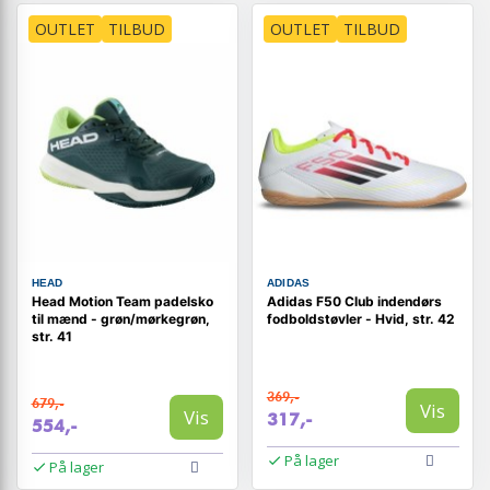
OUTLET
TILBUD
OUTLET
TILBUD
HEAD
ADIDAS
Head Motion Team padelsko
Adidas F50 Club indendørs
til mænd - grøn/mørkegrøn,
fodboldstøvler - Hvid, str. 42
str. 41
369,-
679,-
Vis
Vis
317,-
554,-
På lager
På lager