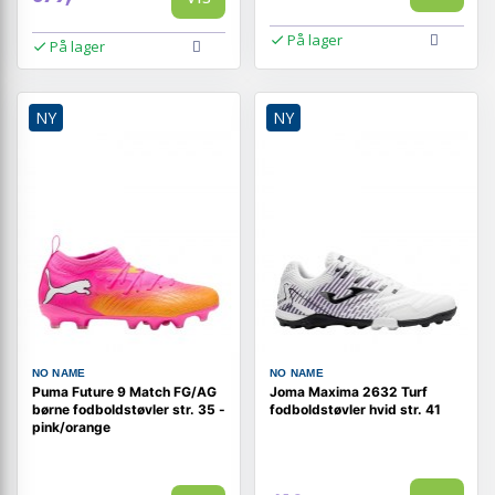
På lager
På lager
NY
NY
NO NAME
NO NAME
Puma Future 9 Match FG/AG
Joma Maxima 2632 Turf
børne fodboldstøvler str. 35 -
fodboldstøvler hvid str. 41
pink/orange