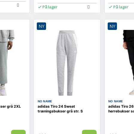
På lager
På lager
NY
NY
NO NAME
NO NAME
kser grå 2XL
adidas Tiro 24 Sweat
adidas Tiro 2
træningsbukser grå str. S
herrebukser so