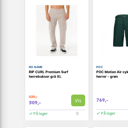
NO NAME
POC
RIP CURL Premium Surf
POC Motion Air cyke
herrebukser grå XL
herrer - grøn
539,-
Vis
769,-
509,-
På lager
På lager