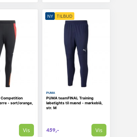
NY
TILBUD
PUMA
4 Competition
PUMA teamFINAL Training
herre - sort/orange,
løbetights til mænd - mørkeblå,
str. M
Vis
Vis
459,-