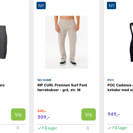
NY
NY
NO NAME
POC
uro
RIP CURL Premium Surf Pant
POC Cadence c
herrebukser - grå, str. M
kvinder med se
539,-
Vis
Vis
949,-
509,-
På lager
På lager