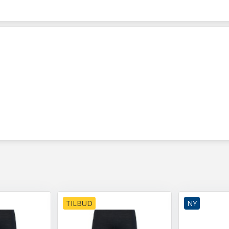
TILBUD
NY