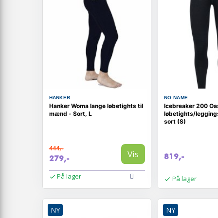
HANKER
NO NAME
Hanker Woma lange løbetights til
Icebreaker 200 Oas
mænd - Sort, L
løbetights/leggings
sort (S)
444,-
Vis
819,-
279,-
På lager
På lager
NY
NY