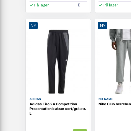
På lager
På lager
NY
NY
ADIDAS
NO NAME
Adidas Tiro 24 Competition
Nike Club herrebu
Presentation bukser sort/grå str.
L