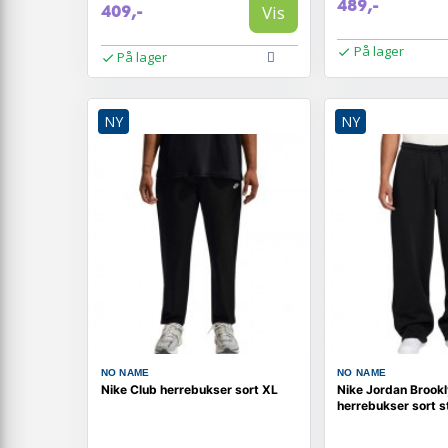
489,-
Vis
409,-
På lager
På lager
NY
NY
NO NAME
NO NAME
Nike Club herrebukser sort XL
Nike Jordan Brookl
herrebukser sort st