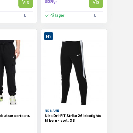
Vis
Vis
539,-
På lager
NY
NO NAME
ebukser sorte str.
Nike Dri-FIT Strike 26 løbetights
til børn - sort, XS