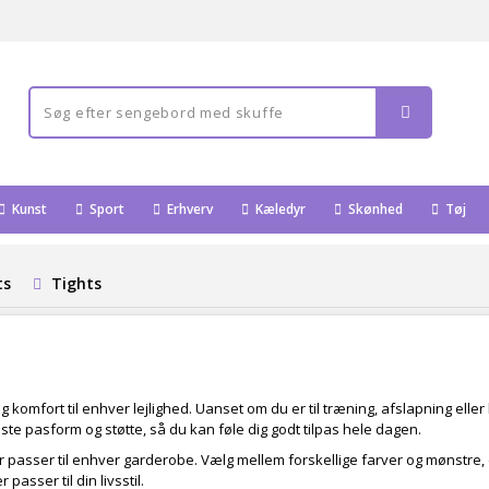
Kunst
Sport
Erhverv
Kæledyr
Skønhed
Tøj
ts
Tights
og komfort til enhver lejlighed. Uanset om du er til træning, afslapning eller 
dste pasform og støtte, så du kan føle dig godt tilpas hele dagen.
asser til enhver garderobe. Vælg mellem forskellige farver og mønstre, de
passer til din livsstil.