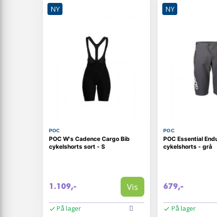
NY
NY
POC
POC
POC W's Cadence Cargo Bib
POC Essential End
cykelshorts sort - S
cykelshorts - grå
Vis
1.109,-
679,-
På lager
På lager