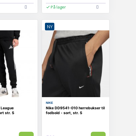
På lager
NY
NIKE
6 League
Nike DD9541-010 herrebukser til
rt str. S
fodbold - sort, str. S