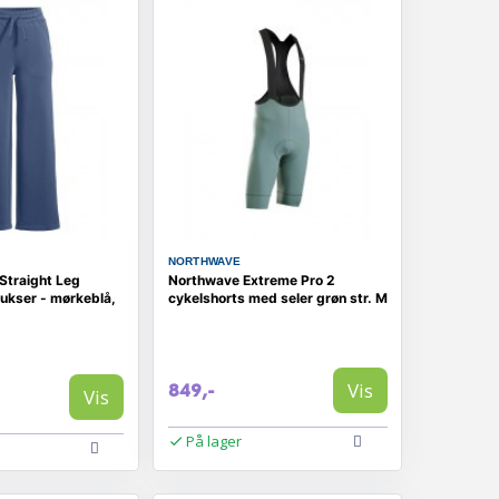
NORTHWAVE
Straight Leg
Northwave Extreme Pro 2
kser - mørkeblå,
cykelshorts med seler grøn str. M
Vis
849,-
Vis
På lager