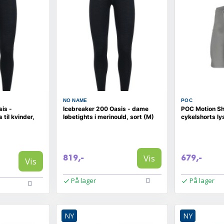
NO NAME
POC
is -
Icebreaker 200 Oasis - dame
POC Motion Sh
 til kvinder,
løbetights i merinould, sort (M)
cykelshorts lys
Vis
819,-
679,-
Vis
På lager
På lager
NY
NY