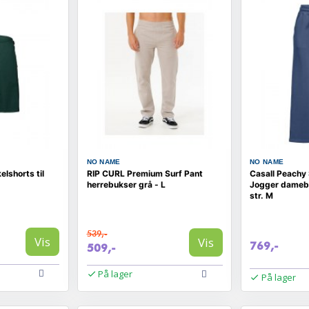
NO NAME
NO NAME
lshorts til
RIP CURL Premium Surf Pant
Casall Peachy 
herrebukser grå - L
Jogger damebu
str. M
539,-
Vis
Vis
769,-
509,-
På lager
På lager