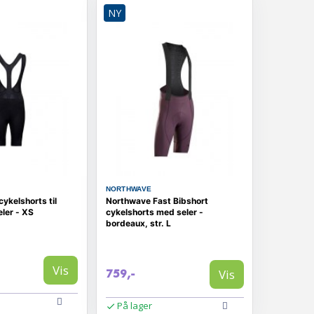
NY
NORTHWAVE
ykelshorts til
Northwave Fast Bibshort
ler - XS
cykelshorts med seler -
bordeaux, str. L
Vis
Vis
759,-
På lager