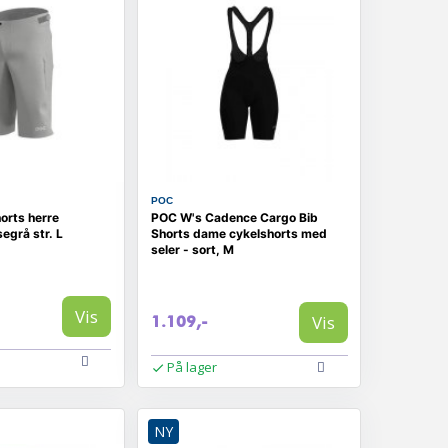
POC
orts herre
POC W's Cadence Cargo Bib
egrå str. L
Shorts dame cykelshorts med
seler - sort, M
Vis
Vis
1.109,-
På lager
NY