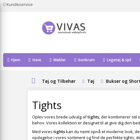
Kundeservice
Hjem
Have
Møbler
Isenkram
Legetøj & spil
Tøj og Tilbehør
Tøj
Bukser og Shor
Tights
Oplev vores brede udvalg af
tights
, der kombinerer stil 
behov. Vores kollektion er designet til at give dig den be
Med vores
tights
kan du nemt opnå et moderne look, der p
opdagelse i vores sortiment og find de perfekte tights, der 