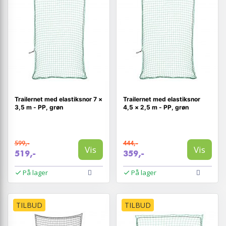
Trailernet med elastiksnor 7 ×
Trailernet med elastiksnor
3,5 m - PP, grøn
4,5 × 2,5 m - PP, grøn
599,-
444,-
Vis
Vis
519,-
359,-
På lager
På lager
TILBUD
TILBUD