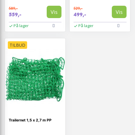
589,-
529,-
Vis
Vis
559,-
499,-
På lager
På lager
TILBUD
Trailernet 1,5 x 2,7 m PP