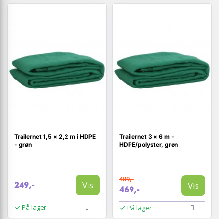
Trailernet 1,5 × 2,2 m i HDPE
Trailernet 3 × 6 m -
- grøn
HDPE/polyster, grøn
489,-
Vis
Vis
249,-
469,-
På lager
På lager