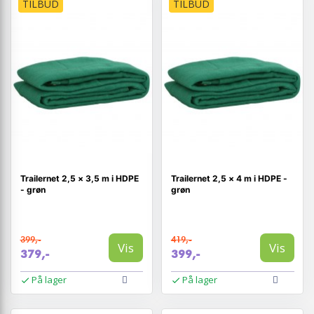
TILBUD
TILBUD
Trailernet 2,5 × 3,5 m i HDPE
Trailernet 2,5 × 4 m i HDPE -
- grøn
grøn
399,-
419,-
Vis
Vis
379,-
399,-
På lager
På lager