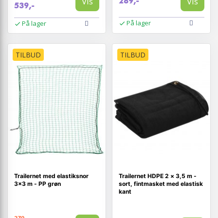
Vis
Vis
289,-
539,-
På lager
På lager
TILBUD
TILBUD
Trailernet med elastiksnor
Trailernet HDPE 2 × 3,5 m -
3×3 m - PP grøn
sort, fintmasket med elastisk
kant