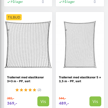
På lager
På lager
TILBUD
Trailernet med elastiksnor
Trailernet med elastiksnor 5 ×
3×3 m - PP, sort
3,5 m - PP, sort
(2)
382,-
544,-
Vis
Vis
369,-
489,-