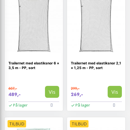
Trailernet med elastiksnor 6 ×
Trailernet med elastiksnor 2,1
3,5 m - PP, sort
× 1,25 m - PP, sort
607,-
299,-
Vis
Vis
489,-
269,-
På lager
På lager
TILBUD
TILBUD