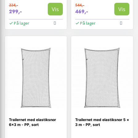
334,-
544,-
Vis
Vis
299,-
469,-
På lager
På lager
Trailernet med elastiksnor
Trailernet med elastiksnor 5 ×
6×3 m - PP, sort
3 m - PP, sort