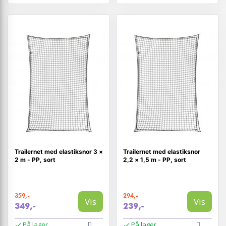
Trailernet med elastiksnor 3 ×
Trailernet med elastiksnor
2 m - PP, sort
2,2 × 1,5 m - PP, sort
359,-
294,-
Vis
Vis
349,-
239,-
På lager
På lager