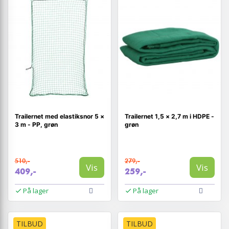
Trailernet med elastiksnor 5 ×
Trailernet 1,5 × 2,7 m i HDPE -
3 m - PP, grøn
grøn
510,-
279,-
Vis
Vis
409,-
259,-
På lager
På lager
TILBUD
TILBUD