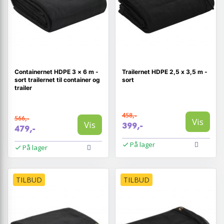
Containernet HDPE 3 × 6 m -
Trailernet HDPE 2,5 x 3,5 m -
sort trailernet til container og
sort
trailer
458,-
566,-
Vis
Vis
399,-
479,-
På lager
På lager
TILBUD
TILBUD