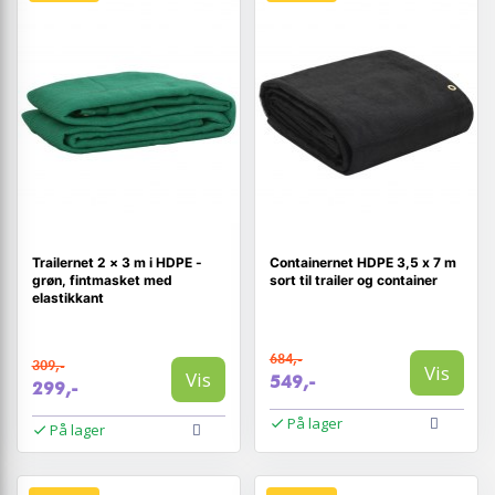
Trailernet 2 × 3 m i HDPE -
Containernet HDPE 3,5 x 7 m
grøn, fintmasket med
sort til trailer og container
elastikkant
684,-
309,-
Vis
Vis
549,-
299,-
På lager
På lager