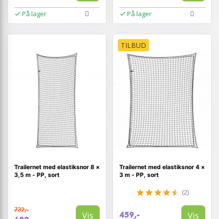
På lager
På lager
TILBUD
Trailernet med elastiksnor 8 ×
Trailernet med elastiksnor 4 ×
3,5 m - PP, sort
3 m - PP, sort
(2)
732,-
Vis
Vis
459,-