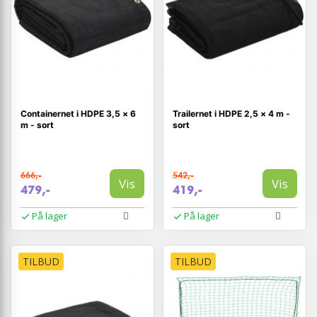
Containernet i HDPE 3,5 × 6
Trailernet i HDPE 2,5 × 4 m -
m - sort
sort
666,-
542,-
Vis
Vis
479,-
419,-
På lager
På lager
TILBUD
TILBUD