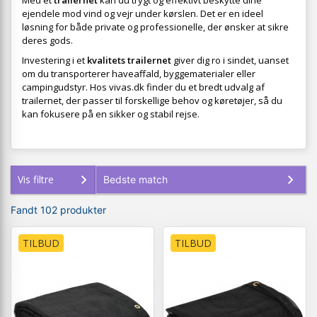
Med et
trailernet
kan du trygt og effektivt beskytte dine
ejendele mod vind og vejr under kørslen. Det er en ideel
løsning for både private og professionelle, der ønsker at sikre
deres gods.
Investering i et
kvalitets trailernet
giver dig ro i sindet, uanset
om du transporterer haveaffald, byggematerialer eller
campingudstyr. Hos vivas.dk finder du et bredt udvalg af
trailernet, der passer til forskellige behov og køretøjer, så du
kan fokusere på en sikker og stabil rejse.
Vis filtre
Fandt 102 produkter
TILBUD
TILBUD