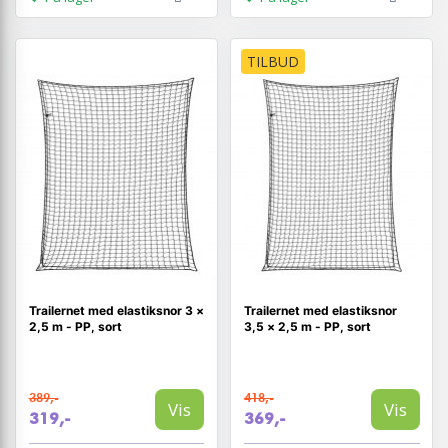
TILBUD
Trailernet med elastiksnor 3 ×
Trailernet med elastiksnor
2,5 m - PP, sort
3,5 × 2,5 m - PP, sort
389,-
418,-
Vis
Vis
319,-
369,-