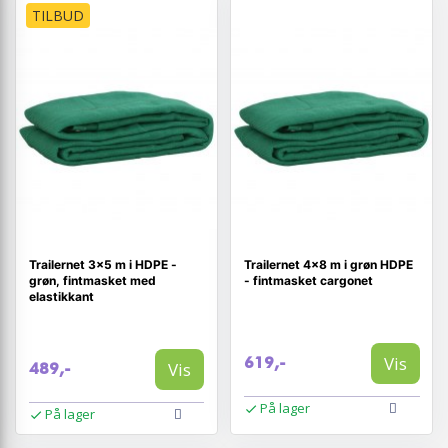
TILBUD
Trailernet 3×5 m i HDPE -
Trailernet 4×8 m i grøn HDPE
grøn, fintmasket med
- fintmasket cargonet
elastikkant
Vis
619,-
Vis
489,-
På lager
På lager