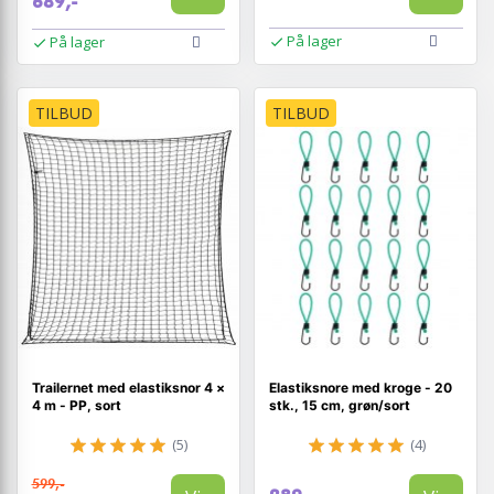
689,-
På lager
På lager
TILBUD
TILBUD
Trailernet med elastiksnor 4 ×
Elastiksnore med kroge - 20
4 m - PP, sort
stk., 15 cm, grøn/sort
(5)
(4)
599,-