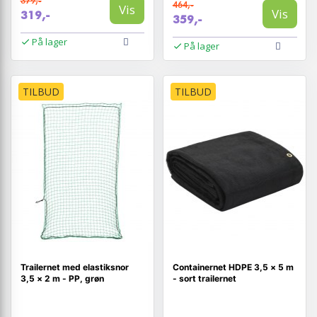
379,-
464,-
Vis
Vis
319,-
359,-
På lager
På lager
TILBUD
TILBUD
Trailernet med elastiksnor
Containernet HDPE 3,5 × 5 m
3,5 × 2 m - PP, grøn
- sort trailernet