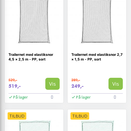
Trailernet med elastiksnor
Trailernet med elastiksnor 2,7
4,5 × 2,5 m - PP, sort
× 1,5 m - PP, sort
529,-
289,-
Vis
Vis
519,-
249,-
På lager
På lager
TILBUD
TILBUD