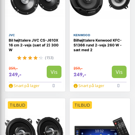
JVC
KENWOOD
Bil højttalere JVC CS-J610X
Bilhøjttalere Kenwood KFC-
16 cm 2-vejs (sæt af 2) 300
S1366 rund 2-vejs 260 W -
W
sæt med 2
(153)
259,-
259,-
Vis
Vis
249,-
249,-
Snart på lager
Snart på lager
TILBUD
TILBUD