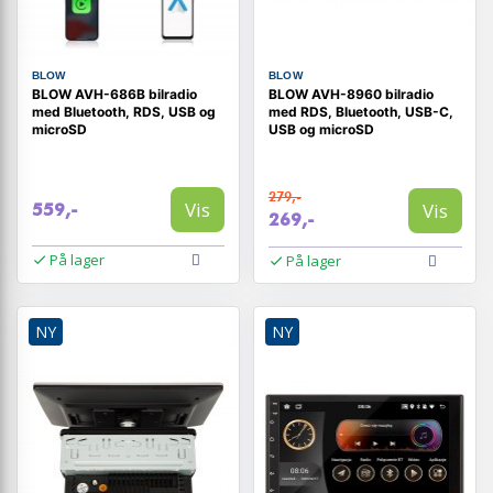
BLOW
BLOW
BLOW AVH-686B bilradio
BLOW AVH-8960 bilradio
med Bluetooth, RDS, USB og
med RDS, Bluetooth, USB-C,
microSD
USB og microSD
279,-
Vis
Vis
559,-
269,-
På lager
På lager
NY
NY