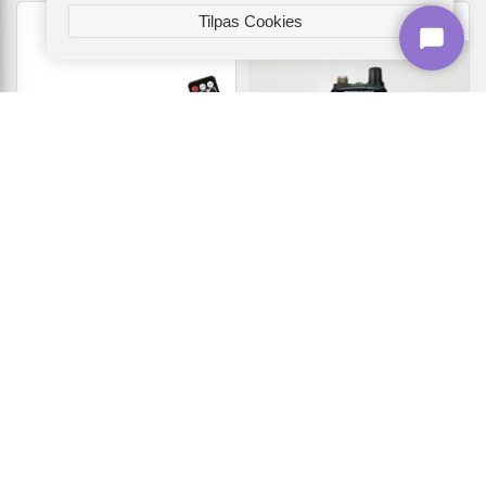
Tilpas Cookies
BLOW
PRESIDENT
BLOW AVH-8626 bilradio -
PRESIDENT Randy III Plus
sort, FM/USB/SD, Bluetooth
ASC AM/FM bærbar CB-radio
- Sort
239,-
1.719,-
Vis
Vis
209,-
1.619,-
På lager
På lager