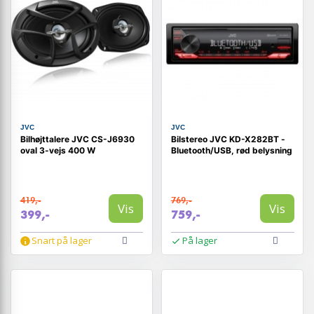
JVC
JVC
Bilhøjttalere JVC CS-J6930
Bilstereo JVC KD-X282BT -
oval 3-vejs 400 W
Bluetooth/USB, rød belysning
419,-
769,-
Vis
Vis
399,-
759,-
Snart på lager
På lager