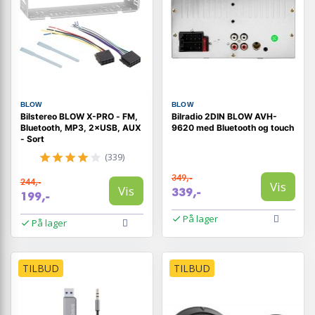
BLOW
BLOW
Bilstereo BLOW X-PRO - FM,
Bilradio 2DIN BLOW AVH-
Bluetooth, MP3, 2×USB, AUX
9620 med Bluetooth og touch
- Sort
(339)
349,-
244,-
Vis
Vis
339,-
199,-
På lager
På lager
TILBUD
TILBUD