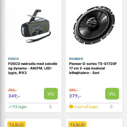
FOSCO
PIONEER
FOSCO nødradio med solcelle
Pioneer G-series TS-G1720F
og dynamo - AM/FM, LED-
17 cm 2-vejs koaksial
lygte, IPX3
bilhøjttalere - Sort
359,-
329,-
Vis
Vis
349,-
279,-
På lager
Snart på lager
TILBUD
TILBUD