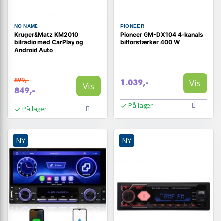
NO NAME
PIONEER
Kruger&Matz KM2010
Pioneer GM-DX104 4-kanals
bilradio med CarPlay og
bilforstærker 400 W
Android Auto
899,-
Vis
1.039,-
Vis
849,-
På lager
På lager
NY
NY