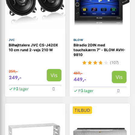
JVC
BLOW
Bilhøjttalere JVC CS-J420X
Bilradio 2DIN med
10 cm rund 2-vejs 210 W
touchskærm 7" - BLOW AVH-
9810
(107)
259,-
469,-
Vis
Vis
249,-
449,-
På lager
På lager
TILBUD