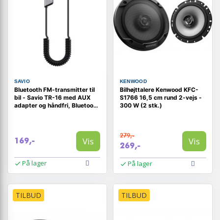
SAVIO
KENWOOD
Bluetooth FM-transmitter til
Bilhøjttalere Kenwood KFC-
bil - Savio TR-16 med AUX
S1766 16,5 cm rund 2-vejs -
adapter og håndfri, Bluetooth
300 W (2 stk.)
5.3, Google Assistant/Siri
279,-
Vis
Vis
169,-
269,-
På lager
På lager
TILBUD
TILBUD