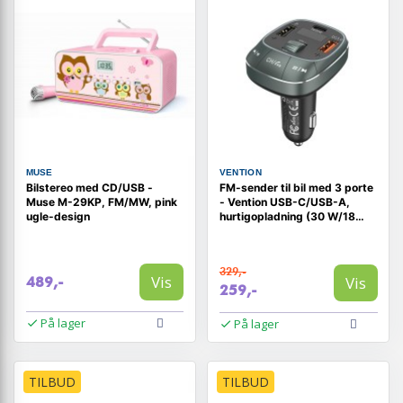
MUSE
VENTION
Bilstereo med CD/USB -
FM-sender til bil med 3 porte
Muse M-29KP, FM/MW, pink
- Vention USB-C/USB-A,
ugle-design
hurtigopladning (30 W/18
W/5 W) - sort
329,-
Vis
Vis
489,-
259,-
På lager
På lager
TILBUD
TILBUD