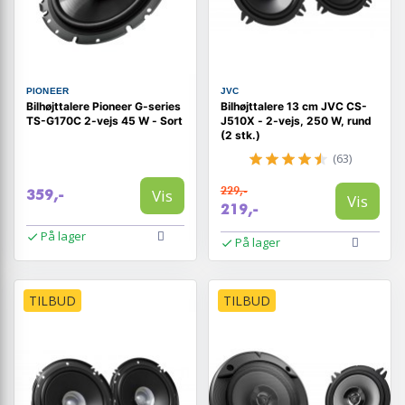
PIONEER
JVC
Bilhøjttalere Pioneer G-series
Bilhøjttalere 13 cm JVC CS-
TS-G170C 2-vejs 45 W - Sort
J510X - 2-vejs, 250 W, rund
(2 stk.)
(63)
229,-
Vis
359,-
Vis
219,-
På lager
På lager
TILBUD
TILBUD