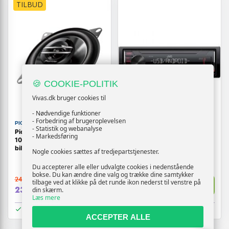
TILBUD
🍪 COOKIE-POLITIK
Vivas.dk bruger cookies til
- Nødvendige funktioner
- Forbedring af brugeroplevelsen
PIONEER
JVC
- Statistik og webanalyse
Pioneer G-series TS-G1020F
JVC KD-X162 digital
- Markedsføring
10 cm 2-vejs koaksiale
mediemodtager - 1-DIN
bilhøjttalere - Sort
bilradio med USB/AUX
Nogle cookies sættes af tredjepartstjenester.
Du accepterer alle eller udvalgte cookies i nedenstående
bokse. Du kan ændre dine valg og trække dine samtykker
249,-
599,-
tilbage ved at klikke på det runde ikon nederst til venstre på
Vis
Vis
239,-
539,-
din skærm.
Læs mere
På lager
På lager
ACCEPTER ALLE