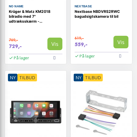
NO NAME
NEXTBASE
Krüger & Matz KM2018
Nextbase NBDVRS2RWC
bilradio med 7"
bagudsigtskamera til bil
udtræksskærm -
CarPlay/Android Auto
619,-
769,-
Vis
Vis
559,-
729,-
På lager
På lager
NY
TILBUD
NY
TILBUD