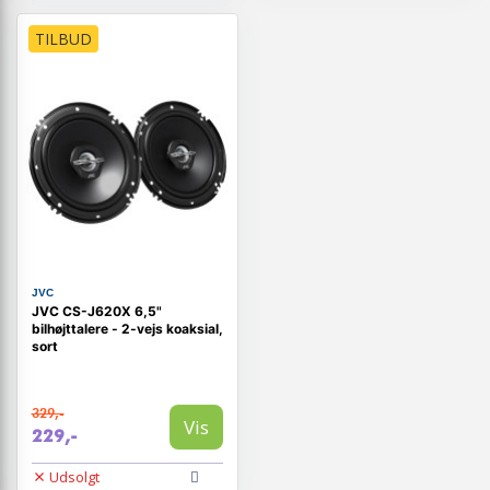
TILBUD
JVC
JVC CS-J620X 6,5"
bilhøjttalere - 2-vejs koaksial,
sort
329,-
Vis
229,-
Udsolgt