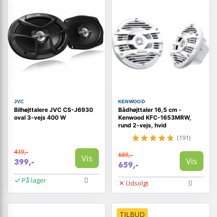
JVC
KENWOOD
Bilhøjttalere JVC CS-J6930
Bådhøjttaler 16,5 cm -
oval 3-vejs 400 W
Kenwood KFC-1653MRW,
rund 2-vejs, hvid
(191)
419,-
689,-
Vis
Vis
399,-
659,-
På lager
Udsolgt
TILBUD