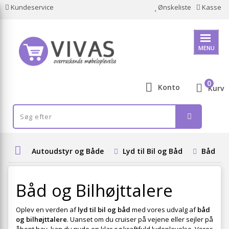
Kundeservice
Ønskeliste
Kasse
MENU
0
Konto
Kurv
Autoudstyr og Både
Lyd til Bil og Båd
Båd og 
Båd og Bilhøjttalere
Oplev en verden af
lyd til bil og båd
med vores udvalg af
båd
og bilhøjttalere
. Uanset om du cruiser på vejene eller sejler på