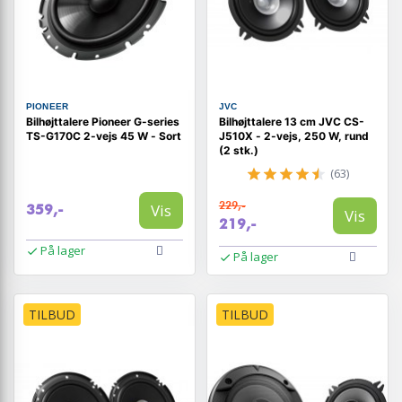
PIONEER
JVC
Bilhøjttalere Pioneer G-series
Bilhøjttalere 13 cm JVC CS-
TS-G170C 2-vejs 45 W - Sort
J510X - 2-vejs, 250 W, rund
(2 stk.)
(63)
229,-
Vis
359,-
Vis
219,-
På lager
På lager
TILBUD
TILBUD