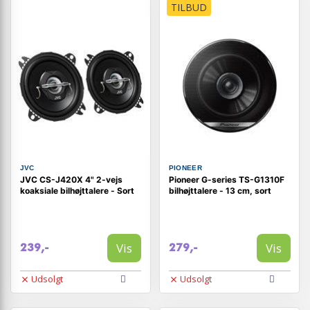
TILBUD
JVC
PIONEER
JVC CS-J420X 4" 2-vejs
Pioneer G-series TS-G1310F
koaksiale bilhøjttalere - Sort
bilhøjttalere - 13 cm, sort
Vis
Vis
239,-
279,-
Udsolgt
Udsolgt