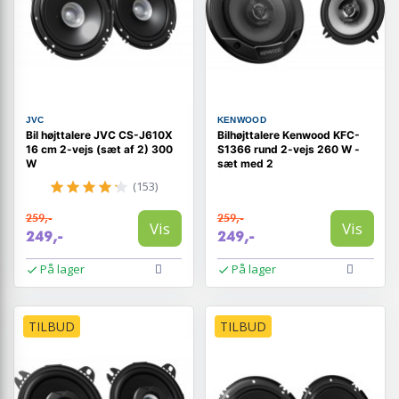
JVC
KENWOOD
Bil højttalere JVC CS-J610X
Bilhøjttalere Kenwood KFC-
16 cm 2-vejs (sæt af 2) 300
S1366 rund 2-vejs 260 W -
W
sæt med 2
(153)
259,-
259,-
Vis
Vis
249,-
249,-
På lager
På lager
TILBUD
TILBUD