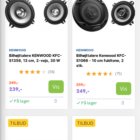
KENWOOD
KENWOOD
Bilhøjttalere KENWOOD KFC-
Bilhøjttalere Kenwood KFC-
S1356, 13 cm, 2-vejs, 30 W
S1066 - 10 cm fuldtone, 2
stk.
(36)
(75)
249,-
259,-
Vis
Vis
239,-
249,-
På lager
På lager
TILBUD
TILBUD