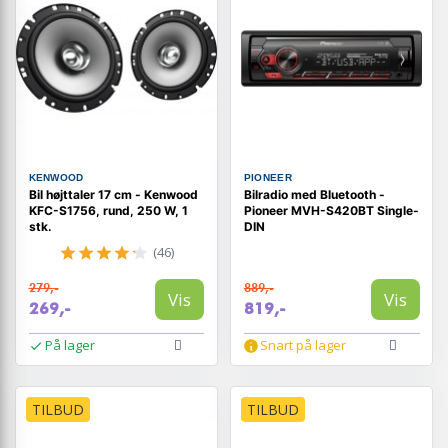
KENWOOD
PIONEER
Bil højttaler 17 cm - Kenwood
Bilradio med Bluetooth -
KFC-S1756, rund, 250 W, 1
Pioneer MVH-S420BT Single-
stk.
DIN
(46)
279,-
889,-
Vis
Vis
269,-
819,-
På lager
Snart på lager
TILBUD
TILBUD