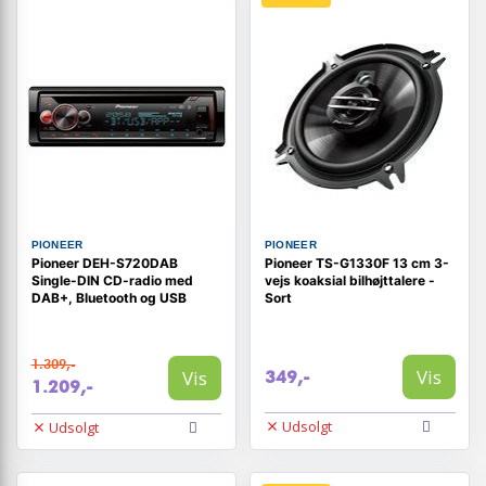
PIONEER
PIONEER
Pioneer DEH-S720DAB
Pioneer TS-G1330F 13 cm 3-
Single-DIN CD-radio med
vejs koaksial bilhøjttalere -
DAB+, Bluetooth og USB
Sort
1.309,-
Vis
Vis
349,-
1.209,-
Udsolgt
Udsolgt