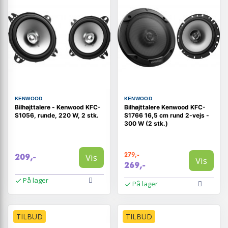
KENWOOD
KENWOOD
Bilhøjttalere - Kenwood KFC-
Bilhøjttalere Kenwood KFC-
S1056, runde, 220 W, 2 stk.
S1766 16,5 cm rund 2-vejs -
300 W (2 stk.)
279,-
Vis
209,-
Vis
269,-
På lager
På lager
TILBUD
TILBUD