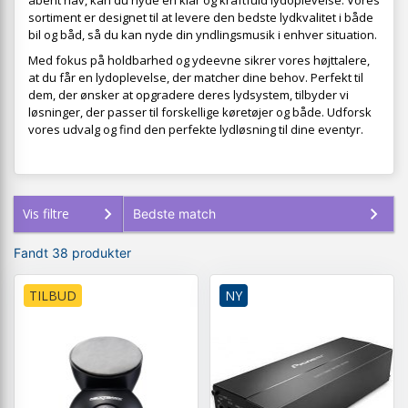
åbent hav, kan du nyde en klar og kraftfuld lydoplevelse. Vores
sortiment er designet til at levere den bedste lydkvalitet i både
bil og båd, så du kan nyde din yndlingsmusik i enhver situation.
Med fokus på holdbarhed og ydeevne sikrer vores højttalere,
at du får en lydoplevelse, der matcher dine behov. Perfekt til
dem, der ønsker at opgradere deres lydsystem, tilbyder vi
løsninger, der passer til forskellige køretøjer og både. Udforsk
vores udvalg og find den perfekte lydløsning til dine eventyr.
Vis filtre
Fandt 38 produkter
TILBUD
NY