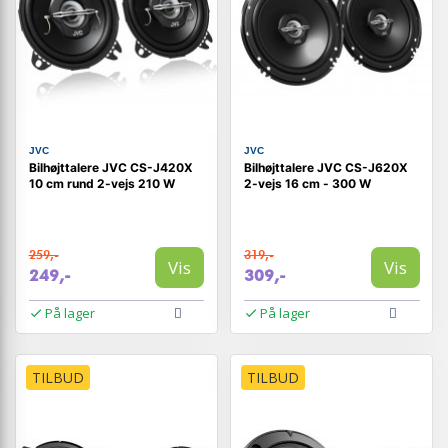
JVC
JVC
Bilhøjttalere JVC CS-J420X
Bilhøjttalere JVC CS-J620X
10 cm rund 2-vejs 210 W
2-vejs 16 cm - 300 W
259,-
319,-
Vis
Vis
249,-
309,-
På lager
På lager
TILBUD
TILBUD