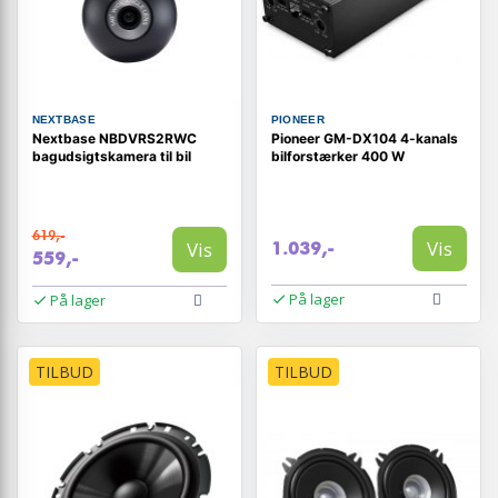
NEXTBASE
PIONEER
Nextbase NBDVRS2RWC
Pioneer GM-DX104 4-kanals
bagudsigtskamera til bil
bilforstærker 400 W
619,-
Vis
Vis
1.039,-
559,-
På lager
På lager
TILBUD
TILBUD