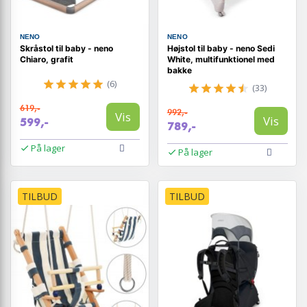
NENO
NENO
Skråstol til baby - neno
Højstol til baby - neno Sedi
Chiaro, grafit
White, multifunktionel med
bakke
(6)
(33)
619,-
992,-
Vis
Vis
599,-
789,-
På lager
På lager
TILBUD
TILBUD