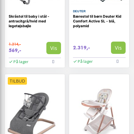
DEUTER
Skråstol til baby i stål -
Bærestol til børn Deuter Kid
antracitgrå/hvid med
Comfort Active SL - blå,
legetøjsbøjle
polyamid
1.214,-
Vis
Vis
2.319,-
569,-
På lager
På lager
TILBUD