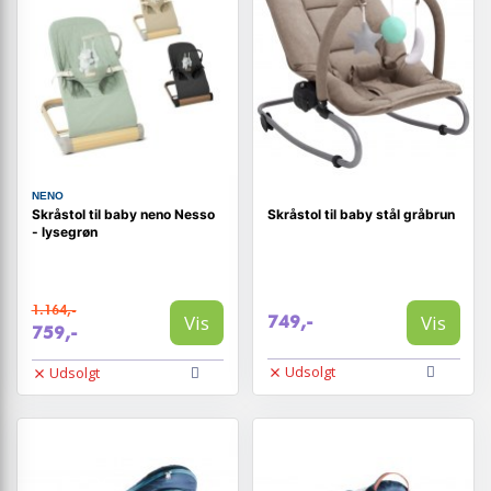
NENO
Skråstol til baby neno Nesso
Skråstol til baby stål gråbrun
- lysegrøn
1.164,-
Vis
Vis
749,-
759,-
Udsolgt
Udsolgt