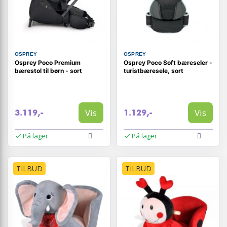
OSPREY
OSPREY
Osprey Poco Premium
Osprey Poco Soft bæreseler -
bærestol til børn - sort
turistbæresele, sort
Vis
Vis
3.119,-
1.129,-
På lager
På lager
TILBUD
TILBUD