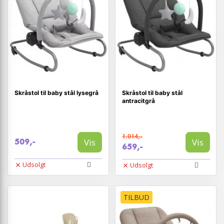
Skråstol til baby stål lysegrå
Skråstol til baby stål
antracitgrå
1.014,-
Vis
Vis
509,-
659,-
Udsolgt
Udsolgt
TILBUD