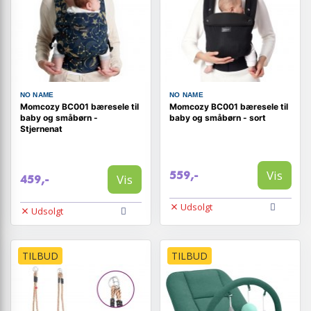
NO NAME
NO NAME
Momcozy BC001 bæresele til
Momcozy BC001 bæresele til
baby og småbørn -
baby og småbørn - sort
Stjernenat
Vis
559,-
Vis
459,-
Udsolgt
Udsolgt
TILBUD
TILBUD