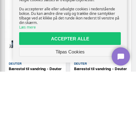
Du accepterer alle eller udvalgte cookies i nedenstående
bokse. Du kan ændre dine valg og trække dine samtykker
tilbage ved at klikke på det runde ikon nederst til venstre på
din skærm.
Læs mere
ACCEPTER ALLE
Tilpas Cookies
DEUTER
DEUTER
Bærestol til vandring - Deuter
Bærestol til vandring - Deuter
Kid Comfort, Midnight
Kid Comfort, grøn
2.419,-
Vis
Vis
2.419,-
2.219,-
Udsolgt
Udsolgt