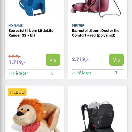
NO NAME
DEUTER
Bærestol til børn LittleLife
Bærestol til børn Deuter Kid
Ranger S2 - blå
Comfort - rød (polyamid)
1.819,-
Vis
Vis
2.719,-
1.719,-
På lager
På lager
TILBUD