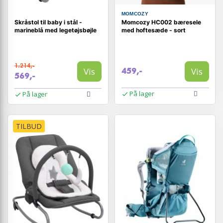
MOMCOZY
Skråstol til baby i stål -
Momcozy HC002 bæresele
marineblå med legetøjsbøjle
med hoftesæde - sort
1.214,-
Vis
Vis
459,-
569,-
På lager
På lager
TILBUD