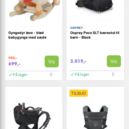
OSPREY
Gyngedyr løve - blød
Osprey Poco SLT bærestol til
babygynge med sæde
børn - Black
942,-
Vis
Vis
2.019,-
699,-
På lager
På lager
TILBUD