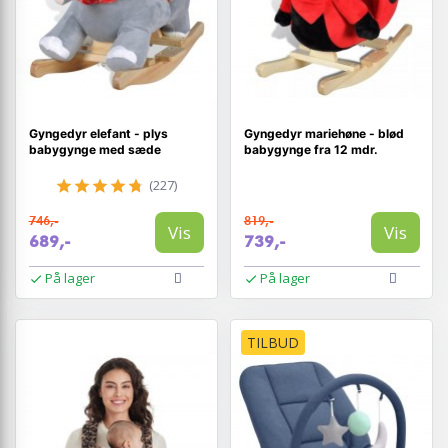
Gyngedyr elefant - plys
Gyngedyr mariehøne - blød
babygynge med sæde
babygynge fra 12 mdr.
(227)
746,-
819,-
Vis
Vis
689,-
739,-
På lager
På lager
TILBUD