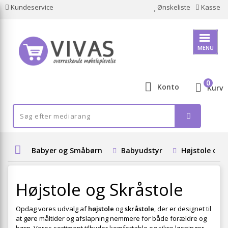
Kundeservice
Ønskeliste
Kasse
MENU
0
Konto
Kurv
Babyer og Småbørn
Babyudstyr
Højstole og 
Højstole og Skråstole
Opdag vores udvalg af
højstole
og
skråstole
, der er designet til
at gøre måltider og afslapning nemmere for både forældre og