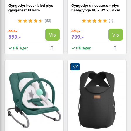
Gyngedyr hest - blød plys
Gyngedyr dinosaurus - plys
gyngehest til børn
babygynge 60 × 32 × 54 cm
(68)
(1)
650,-
860,-
Vis
Vis
599,-
709,-
På lager
På lager
NY