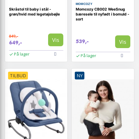
MOMCOZY
Skråstol til baby i stål -
Momcozy CB002 WeeSnug
grøn/hvid med legetøjsbøjle
bæresele til nyfødt i bomuld -
sort
849,-
Vis
Vis
539,-
649,-
På lager
På lager
TILBUD
NY