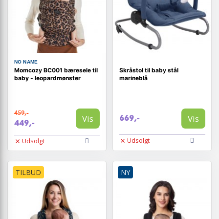
NO NAME
Momcozy BC001 bæresele til
Skråstol til baby stål
baby - leopardmønster
marineblå
459,-
Vis
Vis
669,-
449,-
Udsolgt
Udsolgt
TILBUD
NY