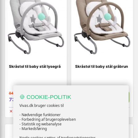
Skråstol til baby stål lysegrå
Skråstol til baby stål gråbrun
844,-
1.414,-
Vis
Vis
🍪 COOKIE-POLITIK
739,-
739,-
Vivas.dk bruger cookies til
Udsolgt
Udsolgt
- Nødvendige funktioner
- Forbedring af brugeroplevelsen
- Statistik og webanalyse
- Markedsføring
Nogle cookies sættes af tredjepartstjenester.