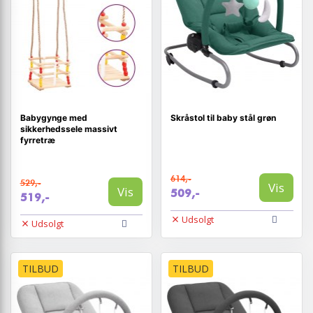
Babygynge med
Skråstol til baby stål grøn
sikkerhedssele massivt
fyrretræ
614,-
529,-
Vis
Vis
509,-
519,-
Udsolgt
Udsolgt
TILBUD
TILBUD