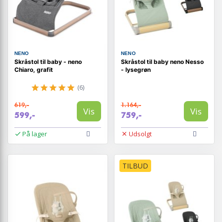
NENO
NENO
Skråstol til baby - neno
Skråstol til baby neno Nesso
Chiaro, grafit
- lysegrøn
(6)
619,-
1.164,-
Vis
Vis
599,-
759,-
På lager
Udsolgt
TILBUD