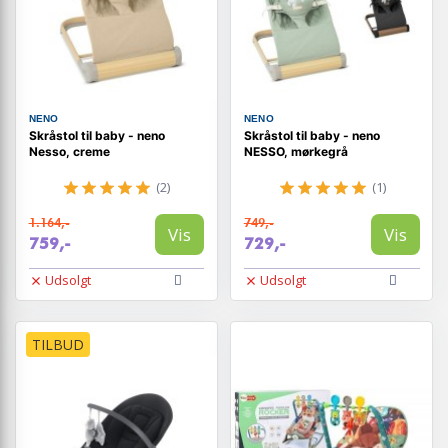
NENO
NENO
Skråstol til baby - neno
Skråstol til baby - neno
Nesso, creme
NESSO, mørkegrå
(2)
(1)
1.164,-
749,-
Vis
Vis
759,-
729,-
Udsolgt
Udsolgt
TILBUD