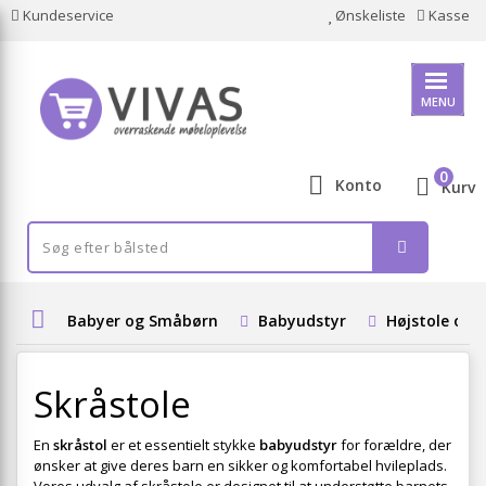
Kundeservice
Ønskeliste
Kasse
MENU
0
Konto
Kurv
Babyer og Småbørn
Babyudstyr
Højstole og 
Skråstole
En
skråstol
er et essentielt stykke
babyudstyr
for forældre, der
ønsker at give deres barn en sikker og komfortabel hvileplads.