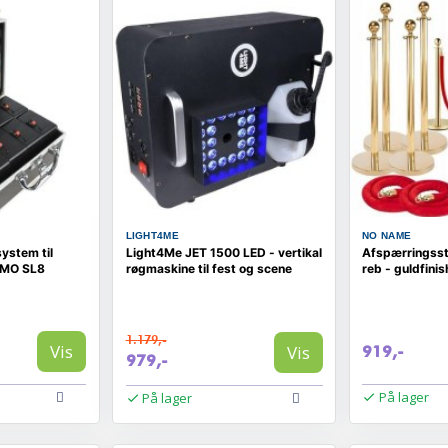
LIGHT4ME
NO NAME
system til
Light4Me JET 1500 LED - vertikal
Afspærringsst
IMO SL8
røgmaskine til fest og scene
reb - guldfinis
1.179,-
Vis
Vis
919,-
979,-
På lager
På lager