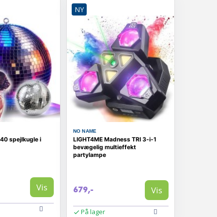
NY
NO NAME
0 spejlkugle i
LIGHT4ME Madness TRI 3-i-1
bevægelig multieffekt
partylampe
Vis
Vis
679,-
På lager