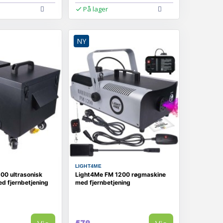
På lager
NY
LIGHT4ME
00 ultrasonisk
Light4Me FM 1200 røgmaskine
d fjernbetjening
med fjernbetjening