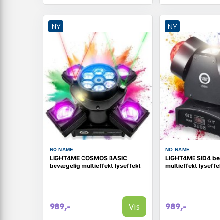
NY
NY
NO NAME
NO NAME
LIGHT4ME COSMOS BASIC
LIGHT4ME SID4 be
bevægelig multieffekt lyseffekt
multieffekt lyseffe
Vis
989,-
989,-