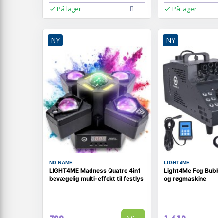
På lager
På lager
NY
NY
NO NAME
LIGHT4ME
LIGHT4ME Madness Quatro 4in1
Light4Me Fog Bubb
bevægelig multi-effekt til festlys
og røgmaskine