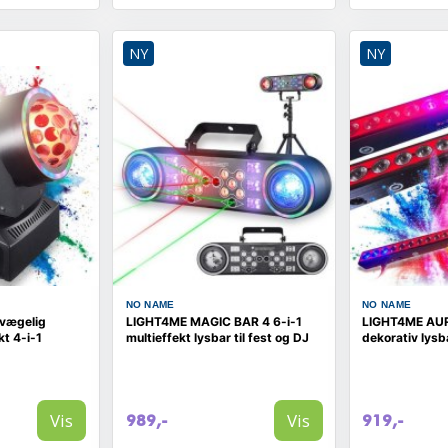
NY
NY
NO NAME
NO NAME
vægelig
LIGHT4ME MAGIC BAR 4 6-i-1
LIGHT4ME AU
kt 4-i-1
multieffekt lysbar til fest og DJ
dekorativ lysb
Vis
Vis
989,-
919,-