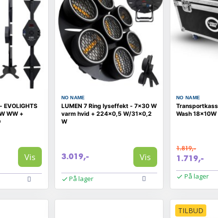
NO NAME
NO NAME
t - EVOLIGHTS
LUMEN 7 Ring lyseffekt - 7×30 W
Transportkass
 W WW +
varm hvid + 224×0,5 W/31×0,2
Wash 18x10W -
D
W
1.819,-
Vis
Vis
3.019,-
1.719,-
På lager
På lager
TILBUD