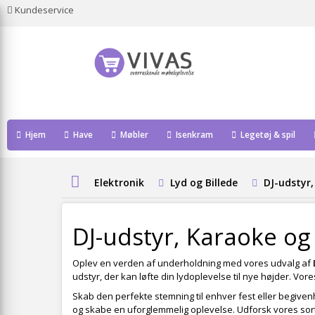
Kundeservice
Hjem
Have
Møbler
Isenkram
Legetøj & spil
Elektronik
Lyd og Billede
DJ-udstyr
DJ-udstyr, Karaoke og
Oplev en verden af underholdning med vores udvalg af
udstyr, der kan løfte din lydoplevelse til nye højder. Vore
Skab den perfekte stemning til enhver fest eller begive
og skabe en uforglemmelig oplevelse. Udforsk vores sort