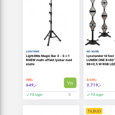
LIGHT4ME
NO NAME
Light4Me Magic Bar 3 - 3-i-1
Lysstander til fes
RGBW multi-effekt lysbar med
LUMEN ONE 6×60
stativ
96×0,5 W RGB LE
749,-
3.119,-
Vis
649,-
2.719,-
På lager
På lager
TILBUD