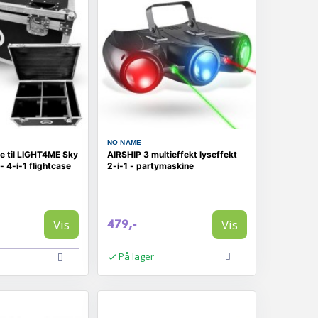
NO NAME
e til LIGHT4ME Sky
AIRSHIP 3 multieffekt lyseffekt
 4-i-1 flightcase
2-i-1 - partymaskine
Vis
Vis
479,-
På lager