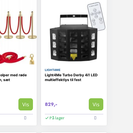
LIGHT4ME
olper med røde
Light4Me Turbo Derby 4i1 LED
h, sæt
multieffektlys til fest
Vis
Vis
829,-
På lager