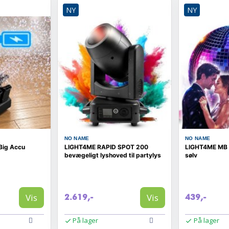
NY
NY
NO NAME
NO NAME
Big Accu
LIGHT4ME RAPID SPOT 200
LIGHT4ME MB 4
bevægeligt lyshoved til partylys
sølv
Vis
Vis
2.619,-
439,-
På lager
På lager