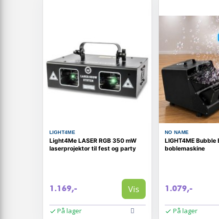
LIGHT4ME
NO NAME
Light4Me LASER RGB 350 mW
LIGHT4ME Bubble 
laserprojektor til fest og party
boblemaskine
Vis
1.169,-
1.079,-
På lager
På lager