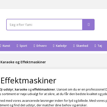
Kunst
Sport
Erhverv
Kæledyr
Skønhed
Tøj
, Karaoke og Effektmaskiner
 Effektmaskiner
DJ-udstyr
,
karaoke
og
effektmaskiner
. Uanset om du er en professionel DJ
s sortiment er nøje udvalgt for at sikre, at du får den bedste kvalitet og y
nhed med vores avancerede løsninger inden for lyd og billede. Med vores p
iment og find det udstyr, der matcher dine behov og ønsker.