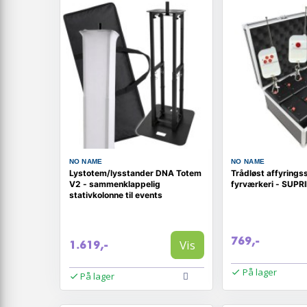
NO NAME
NO NAME
Lystotem/lysstander DNA Totem
Trådløst affyrings
V2 - sammenklappelig
fyrværkeri - SUPR
stativkolonne til events
769,-
Vis
1.619,-
På lager
På lager