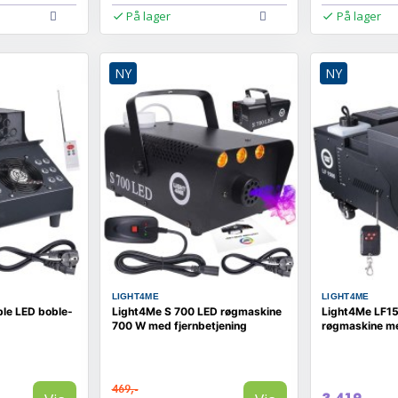
På lager
På lager
NY
NY
LIGHT4ME
LIGHT4ME
le LED boble-
Light4Me S 700 LED røgmaskine
Light4Me LF15
700 W med fjernbetjening
røgmaskine me
469,-