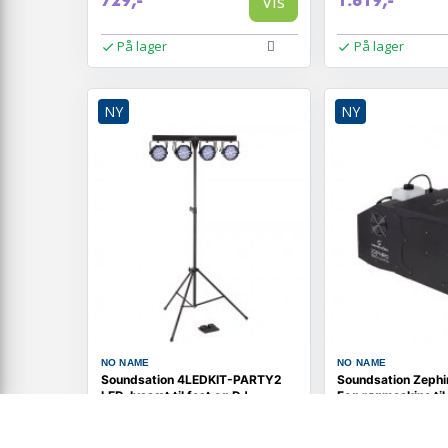
Vis
729,-
1.619,-
På lager
På lager
NY
NY
NO NAME
NO NAME
Soundsation 4LEDKIT-PARTY2
Soundsation Zephi
LED-lyssæt til fest og DJ
Fog røgmaskine til
2 fjernbetjeninger