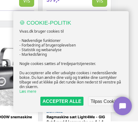
Vis
Vis
579,-
På lager
🍪 COOKIE-POLITIK
Vivas.dk bruger cookies til
TILBUD
- Nødvendige funktioner
- Forbedring af brugeroplevelsen
- Statistik og webanalyse
- Markedsføring
Nogle cookies sættes af tredjepartstjenester.
Du accepterer alle eller udvalgte cookies i nedenstående
bokse. Du kan ændre dine valg og trække dine samtykker
tilbage ved at klikke på det runde ikon nederst til venstre på
din skærm.
Læs mere
ACCEPTER ALLE
Tilpas Cookies
LIGHT4ME
900W sne­maskine
Røgmaskine sæt Light4Me - GIG
Set 1 med 1 l røgvæske og 4-i-1
lyseffekt