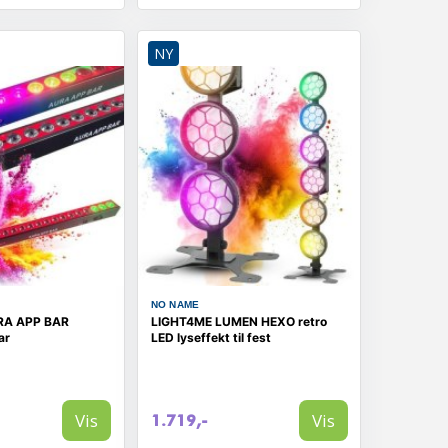
NY
NO NAME
RA APP BAR
LIGHT4ME LUMEN HEXO retro
ar
LED lyseffekt til fest
Vis
Vis
1.719,-