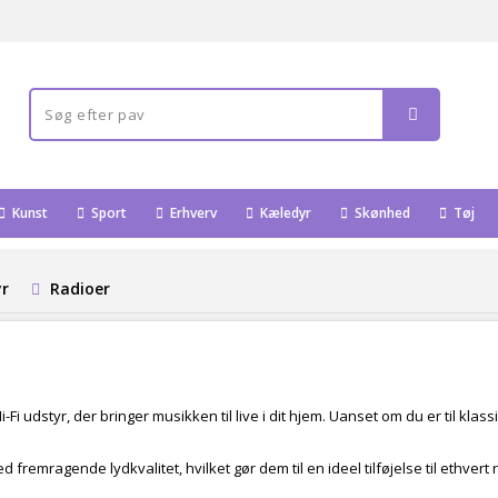
Kunst
Sport
Erhverv
Kæledyr
Skønhed
Tøj
yr
Radioer
Fi udstyr, der bringer musikken til live i dit hjem. Uanset om du er til klas
 fremragende lydkvalitet, hvilket gør dem til en ideel tilføjelse til ethve