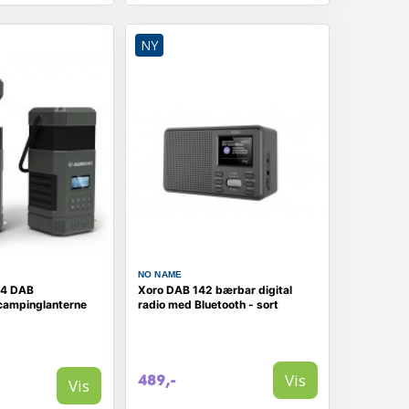
NY
NO NAME
14 DAB
Xoro DAB 142 bærbar digital
 campinglanterne
radio med Bluetooth - sort
Vis
489,-
Vis