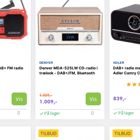
DENVER
ADLER
AB+ FM radio
Denver MDA-525LW CD-radio i
DAB+ radio me
trælook - DAB+/FM, Bluetooth
Adler Camry CR
1.029,-
Vis
Vis
839,-
1.009,-
På lager
På lager
TILBUD
TILBUD