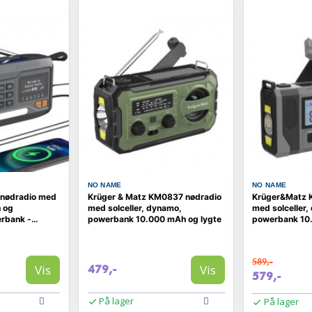
NO NAME
NO NAME
 nødradio med
Krüger & Matz KM0837 nødradio
Krüger&Matz 
 og
med solceller, dynamo,
med solceller,
rbank -
powerbank 10.000 mAh og lygte
powerbank 10
- FM/AM
589,-
Vis
Vis
479,-
579,-
På lager
På lager