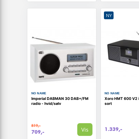
NY
NO NAME
NO NAME
Imperial DABMAN 30 DAB+/FM
Xoro HMT 600 V2 i
radio - hvid/sølv
sort
819,-
Vis
1.339,-
709,-