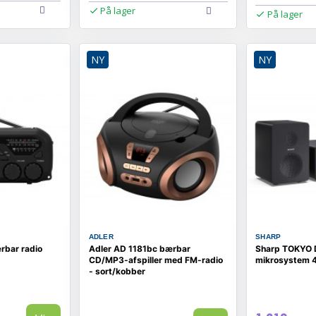
På lager
På lager
NY
NY
ADLER
SHARP
rbar radio
Adler AD 1181bc bærbar
Sharp TOKYO 
CD/MP3-afspiller med FM-radio
mikrosystem 4
- sort/kobber