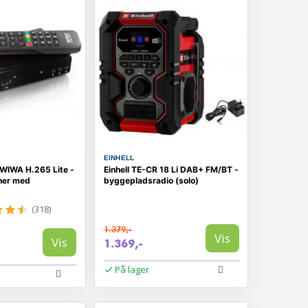
EINHELL
WIWA H.265 Lite -
Einhell TE-CR 18 Li DAB+ FM/BT -
uner med
byggepladsradio (solo)
(318)
1.379,-
Vis
Vis
1.369,-
På lager