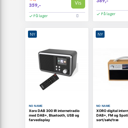
389,-
Vis
359,-
På lager
På lager
NY
NY
NO NAME
NO NAME
Xoro DAB 300 IR internetradio
XORO digital inter
med DAB+, Bluetooth, USB og
DAB+, FM og Spoti
farvedisplay
sort/sølv/træ