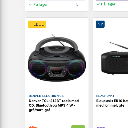
På lager
På lager
TILBUD
NY
DENVER ELECTRONICS
BLAUPUNKT
Denver TCL-212BT radio med
Blaupunkt ER10 bæ
CD, Bluetooth og MP3 4 W -
med lommelygte
grå/sort-grå
476,-