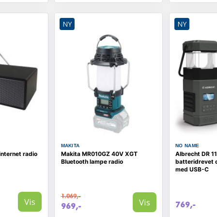
NY
NY
MAKITA
NO NAME
nternet radio
Makita MR010GZ 40V XGT
Albrecht DR 1
Bluetooth lampe radio
batteridrevet
med USB-C
1.069,-
Vis
Vis
769,-
969,-