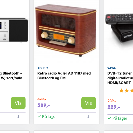
ADLER
WIWA
 Bluetooth -
Retro radio Adler AD 1187 med
DVB-T2 tuner 
W, sort/sølv
Bluetooth og FM
digital radiot
HDMI/SCART
629,-
239,-
Vis
Vis
589,-
229,-
På lager
På lager