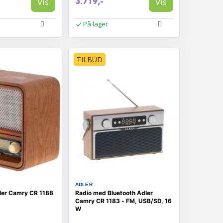
Vis
Vis
3.719,-
På lager
TILBUD
ADLER
dler Camry CR 1188
Radio med Bluetooth Adler
Camry CR 1183 - FM, USB/SD, 16
W