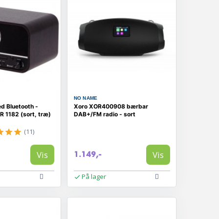
NO NAME
d Bluetooth -
Xoro XOR400908 bærbar
 1182 (sort, træ)
DAB+/FM radio - sort
(11)
Vis
Vis
1.149,-
På lager