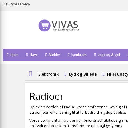
Kundeservice
Hjem
Have
Møbler
Isenkram
Legetøj & spil
Elektronik
Lyd og Billede
Hi-Fi udst
Radioer
Oplev en verden af
radio
i vores omfattende udvalg af Hi-
du den perfekte løsning til at forbedre din lydoplevelse.
Vores sortiment af radioer kombinerer stilfuldt design med
en kvalitetsradio kan transformere din daglige lytning.