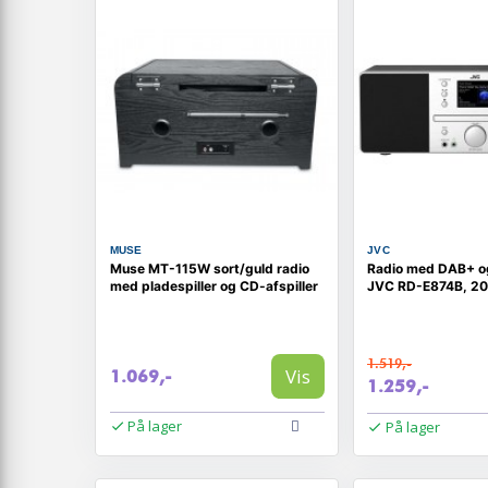
MUSE
JVC
Muse MT-115W sort/guld radio
Radio med DAB+ og
med pladespiller og CD-afspiller
JVC RD-E874B, 20 
1.519,-
Vis
1.069,-
1.259,-
På lager
På lager