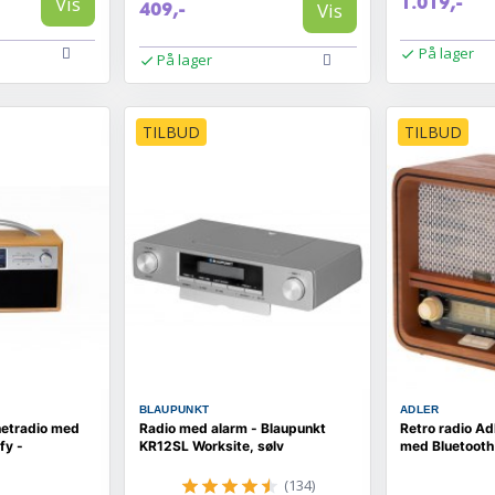
Vis
1.019,-
Vis
409,-
På lager
På lager
TILBUD
TILBUD
BLAUPUNKT
ADLER
netradio med
Radio med alarm - Blaupunkt
Retro radio A
fy -
KR12SL Worksite, sølv
med Bluetooth
(134)