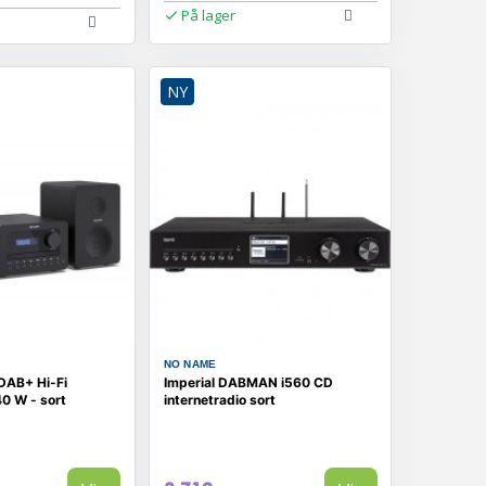
På lager
NY
NO NAME
DAB+ Hi-Fi
Imperial DABMAN i560 CD
0 W - sort
internetradio sort