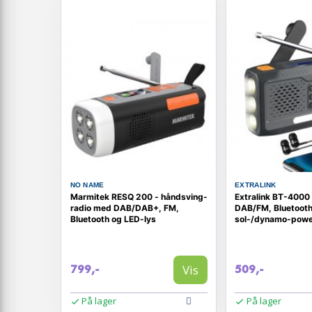
NO NAME
EXTRALINK
Marmitek RESQ 200 - håndsving-
Extralink BT-4000
radio med DAB/DAB+, FM,
DAB/FM, Bluetooth
Bluetooth og LED-lys
sol-/dynamo-powe
Sort/Orange
Vis
799,-
509,-
På lager
På lager