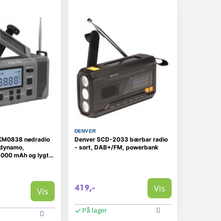
DENVER
KM0838 nødradio
Denver SCD-2033 bærbar radio
 dynamo,
- sort, DAB+/FM, powerbank
.000 mAh og lygte
Vis
419,-
Vis
På lager