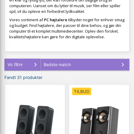
en klar og fyldig lyd, der kan forbedre din daglige brug af
computeren. Uanset om du lytter til musik, ser film eller spiller
spil, vil du opleve en forbedret lydkvalitet.
Vores sortiment af
PC højtalere
tilbyder noget for enhver smag
og budget. Find højtalere, der passer til dine behov, og gør din
computer til et komplet multimediecenter. Oplev den forskel,
kvalitetshøjtalere kan gøre for din digitale oplevelse.
Vis filtre
Fandt 31 produkter
TILBUD