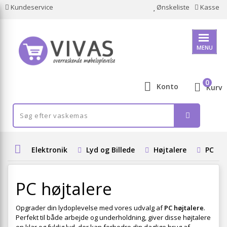
Kundeservice
Ønskeliste
Kasse
MENU
0
Konto
Kurv
Elektronik
Lyd og Billede
Højtalere
PC høj
PC højtalere
Opgrader din lydoplevelse med vores udvalg af
PC højtalere
.
Perfekt til både arbejde og underholdning, giver disse højtalere