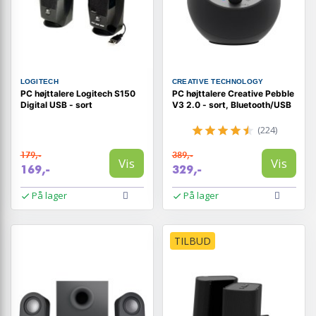
LOGITECH
CREATIVE TECHNOLOGY
PC højttalere Logitech S150
PC højttalere Creative Pebble
Digital USB - sort
V3 2.0 - sort, Bluetooth/USB
(224)
179,-
389,-
Vis
Vis
169,-
329,-
På lager
På lager
TILBUD