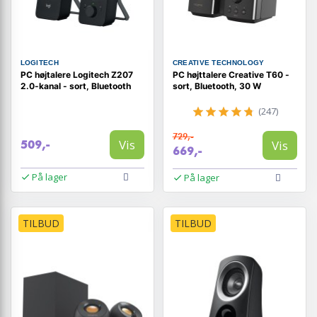
LOGITECH
CREATIVE TECHNOLOGY
PC højtalere Logitech Z207
PC højttalere Creative T60 -
2.0-kanal - sort, Bluetooth
sort, Bluetooth, 30 W
(247)
729,-
Vis
Vis
509,-
669,-
På lager
På lager
TILBUD
TILBUD