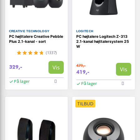
CREATIVE TECHNOLOGY
LOGITECH
PC højttalere Creative Pebble
PC højtalere Logitech Z-313
Plus 2.1-kanal - sort
2.1-kanal højttalersystem 25
W
(1337)
479,-
Vis
329,-
Vis
419,-
På lager
På lager
TILBUD