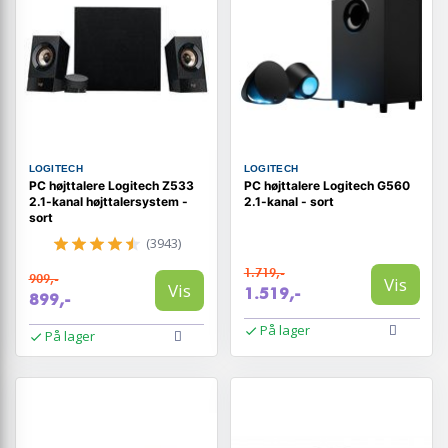
LOGITECH
LOGITECH
PC højttalere Logitech Z533
PC højttalere Logitech G560
2.1-kanal højttalersystem -
2.1-kanal - sort
sort
(3943)
1.719,-
909,-
Vis
Vis
1.519,-
899,-
På lager
På lager