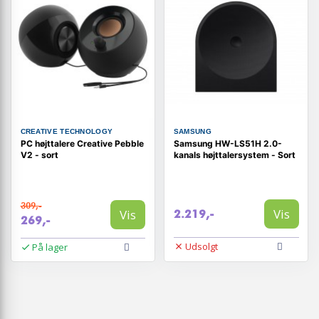
CREATIVE TECHNOLOGY
SAMSUNG
PC højttalere Creative Pebble
Samsung HW-LS51H 2.0-
V2 - sort
kanals højttalersystem - Sort
309,-
Vis
Vis
2.219,-
269,-
Udsolgt
På lager