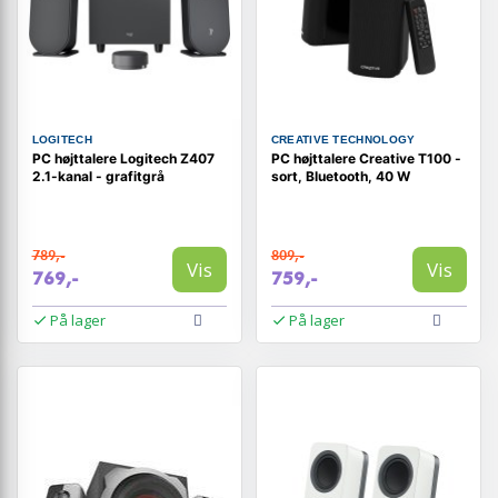
LOGITECH
CREATIVE TECHNOLOGY
PC højttalere Logitech Z407
PC højttalere Creative T100 -
2.1-kanal - grafitgrå
sort, Bluetooth, 40 W
789,-
809,-
Vis
Vis
769,-
759,-
På lager
På lager