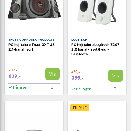
TRUST COMPUTER PRODUCTS
LOGITECH
PC højttalere Trust GXT 38
PC højttalere Logitech Z207
2.1-kanal, sort
2.0 kanal - sort/hvid -
Bluetooth
709,-
459,-
Vis
Vis
639,-
399,-
På lager
På lager
TILBUD