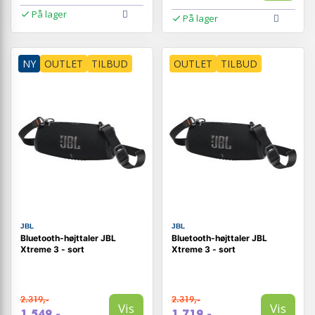
På lager
På lager
NY
OUTLET
TILBUD
OUTLET
TILBUD
JBL
JBL
Bluetooth-højttaler JBL
Bluetooth-højttaler JBL
Xtreme 3 - sort
Xtreme 3 - sort
2.319,-
2.319,-
Vis
Vis
1.549,-
1.719,-