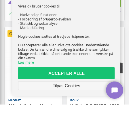
Vis
Vis
4.019,-
149,-
Vivas.dk bruger cookies til
På lager
- Nødvendige funktioner
På lager
- Forbedring af brugeroplevelsen
- Statistik og webanalyse
- Markedsføring
OUTLET
TILBUD
OUTLET
TILBUD
Nogle cookies sættes af tredjepartstjenester.
Du accepterer alle eller udvalgte cookies i nedenstående
bokse. Du kan ændre dine valg og trække dine samtykker
tilbage ved at klikke på det runde ikon nederst til venstre på
din skærm.
Læs mere
ACCEPTER ALLE
Tilpas Cookies
MAGNAT
POLK
Aktive højttalere - Magnat
Højttaler Polk R350 Sort 200
Transpuls 800A (sæt á 2)
W