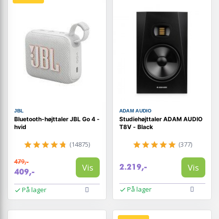
JBL
ADAM AUDIO
Bluetooth-højttaler JBL Go 4 -
Studiehøjttaler ADAM AUDIO
hvid
T8V - Black
(14875)
(377)
479,-
Vis
Vis
2.219,-
409,-
På lager
På lager