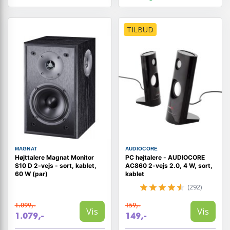
TILBUD
MAGNAT
AUDIOCORE
Højttalere Magnat Monitor
PC højtalere - AUDIOCORE
S10 D 2-vejs - sort, kablet,
AC860 2-vejs 2.0, 4 W, sort,
60 W (par)
kablet
(292)
1.099,-
159,-
Vis
Vis
1.079,-
149,-