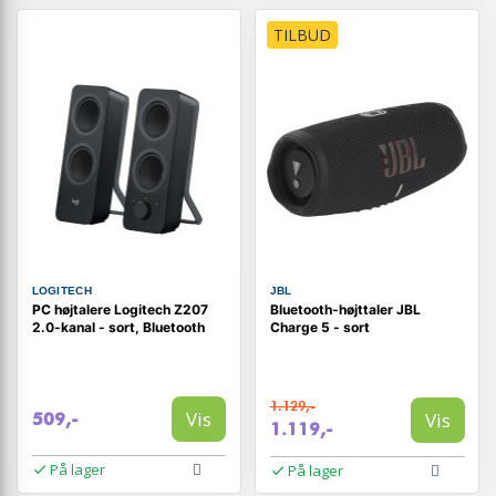
TILBUD
LOGITECH
JBL
PC højtalere Logitech Z207
Bluetooth-højttaler JBL
2.0-kanal - sort, Bluetooth
Charge 5 - sort
1.129,-
Vis
Vis
509,-
1.119,-
På lager
På lager