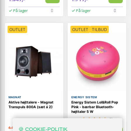
På lager
På lager
OUTLET
OUTLET
TILBUD
MAGNAT
ENERGY SISTEM
Aktive højttalere - Magnat
Energy Sistem Lol&Roll Pop
Transpuls 800A (sæt á 2)
Pink - bærbar Bluetooth-
højttaler 5 W
(2)
6.019,-
🍪 COOKIE-POLITIK
179,-