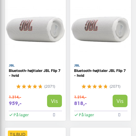
JBL
JBL
Bluetooth-højttaler JBL Flip 7
Bluetooth-højttaler JBL Flip 7
- hvid
- hvid
(2071)
(2071)
1.214,-
1.214,-
Vis
Vis
959,-
818,-
På lager
På lager
TILBUD