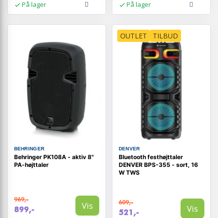
På lager
På lager
OUTLET
TILBUD
BEHRINGER
DENVER
Behringer PK108A - aktiv 8"
Bluetooth festhøjttaler
PA-højttaler
DENVER BPS-355 - sort, 16
W TWS
969,-
609,-
Vis
Vis
899,-
521,-