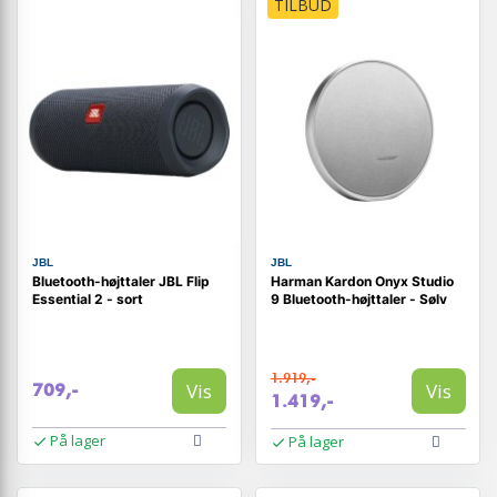
TILBUD
JBL
JBL
Bluetooth-højttaler JBL Flip
Harman Kardon Onyx Studio
Essential 2 - sort
9 Bluetooth-højttaler - Sølv
1.919,-
Vis
Vis
709,-
1.419,-
På lager
På lager