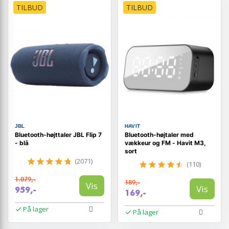
TILBUD
TILBUD
JBL
HAVIT
Bluetooth-højttaler JBL Flip 7
Bluetooth-højtaler med
- blå
vækkeur og FM - Havit M3,
sort
(2071)
(110)
1.079,-
189,-
Vis
Vis
959,-
169,-
På lager
På lager