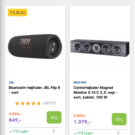
TILBUD
JBL
MAGNAT
Bluetooth-højttaler JBL Flip 6
Centerhøjtaler Magnat
- sort
Monitor S 14 C 2,5-vejs -
sort, kablet, 100 W
(18177)
1.214,-
1.419,-
Vis
Vis
849,-
1.379,-
På lager
På lager