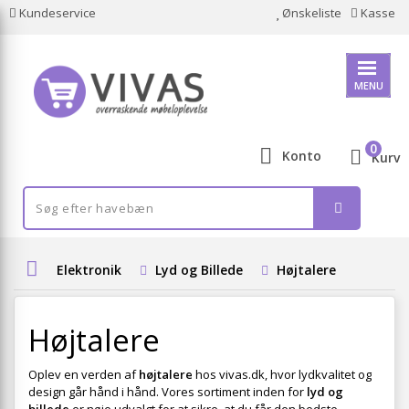
Kundeservice
Ønskeliste
Kasse
MENU
0
Konto
Kurv
Elektronik
Lyd og Billede
Højtalere
Højtalere
Oplev en verden af
højtalere
hos vivas.dk, hvor lydkvalitet og
design går hånd i hånd. Vores sortiment inden for
lyd og