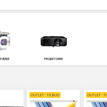
 PÆRER
PROJEKTORER
OUTLET
TILBUD
OUTLET
T