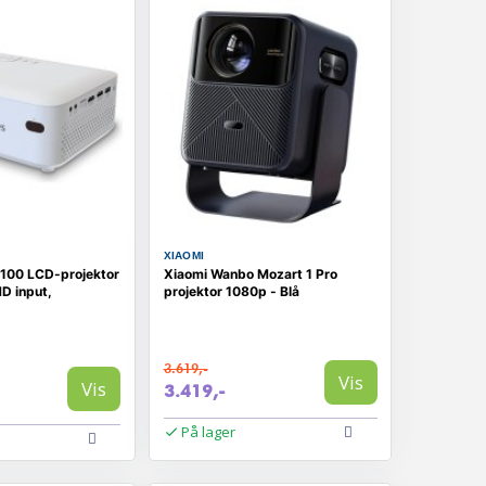
XIAOMI
 100 LCD-projektor
Xiaomi Wanbo Mozart 1 Pro
HD input,
projektor 1080p - Blå
3.619,-
Vis
Vis
3.419,-
På lager