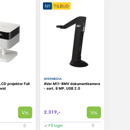
NY
TILBUD
AVERMEDIA
CD projektor Full
AVer M11-8MV dokumentkamera
hvid
- sort, 8 MP, USB 2.0
Vis
Vis
2.319,-
På lager