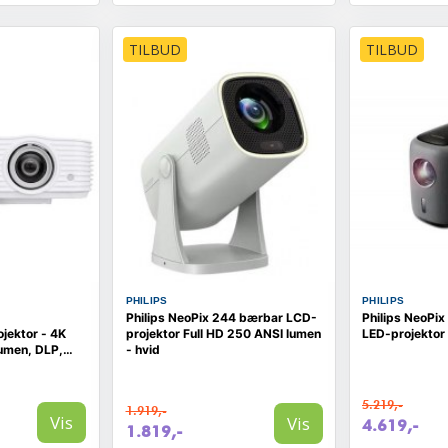
TILBUD
TILBUD
PHILIPS
PHILIPS
Philips NeoPix 244 bærbar LCD-
Philips NeoPix
jektor - 4K
projektor Full HD 250 ANSI lumen
LED-projektor
umen, DLP,
- hvid
5.219,-
1.919,-
Vis
Vis
4.619,-
1.819,-