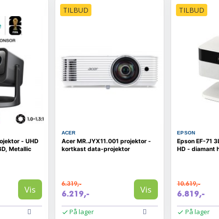
TILBUD
TILBUD
ACER
EPSON
ojektor - UHD
Acer MR.JYX11.001 projektor -
Epson EF-71 3L
D, Metallic
kortkast data‑projektor
HD - diamant 
6.319,-
10.619,-
Vis
Vis
6.219,-
6.819,-
På lager
På lager