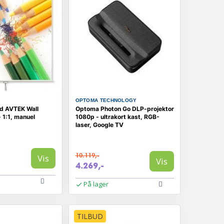
OPTOMA TECHNOLOGY
ed AVTEK Wall
Optoma Photon Go DLP-projektor
 1:1, manuel
1080p - ultrakort kast, RGB-
laser, Google TV
10.119,-
Vis
Vis
4.269,-
På lager
TILBUD