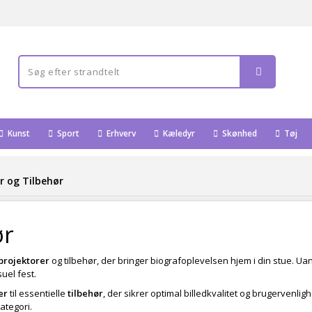
Kunst
Sport
Erhverv
Kæledyr
Skønhed
Tøj
r og Tilbehør
ør
projektorer
og tilbehør, der bringer biografoplevelsen hjem i din stue. Uans
suel fest.
er
til essentielle
tilbehør
, der sikrer optimal billedkvalitet og brugervenlig
ategori.