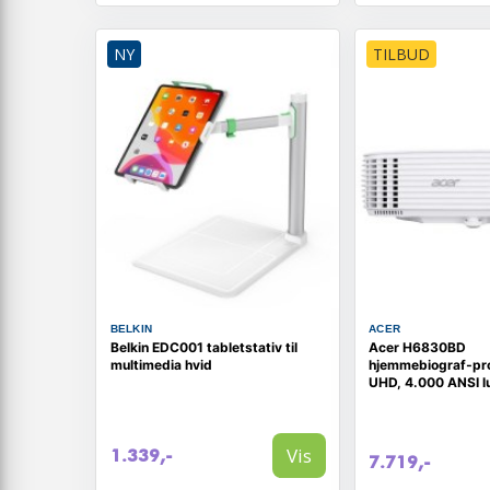
NY
TILBUD
BELKIN
ACER
Belkin EDC001 tabletstativ til
Acer H6830BD
multimedia hvid
hjemmebiograf‑pro
UHD, 4.000 ANSI l
hvid
Vis
1.339,-
7.719,-