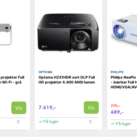
OPTOMA
PHILIPS
projektor Full
Optoma HZ41HDR sort DLP Full
Philips NeoPix
 Wi‑Fi - grå
HD projektor 4.400 ANSI lumen
- bærbar Full 
HDMI/VGA/AV
779,-
Vis
Vis
7.619,-
689,-
På lager
På lager