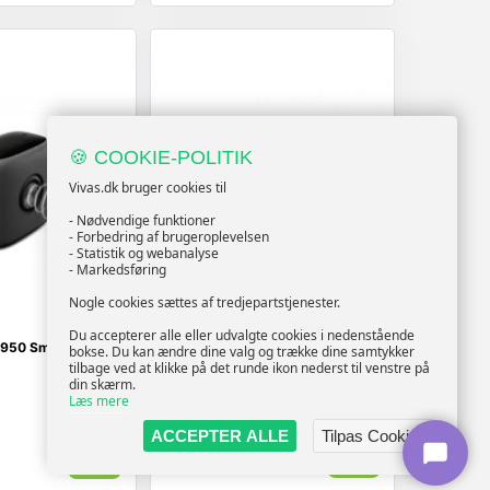
🍪 COOKIE-POLITIK
Vivas.dk bruger cookies til
- Nødvendige funktioner
- Forbedring af brugeroplevelsen
- Statistik og webanalyse
- Markedsføring
Nogle cookies sættes af tredjepartstjenester.
BENQ
Du accepterer alle eller udvalgte cookies i nedenstående
 950 Smart 2 x
BenQ TK710 4K laserprojektor
bokse. Du kan ændre dine valg og trække dine samtykker
tilbage ved at klikke på det runde ikon nederst til venstre på
din skærm.
Læs mere
ACCEPTER ALLE
Tilpas Cookies
Vis
Vis
13.019,-