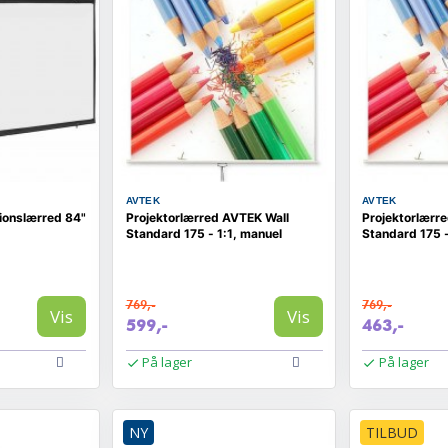
AVTEK
AVTEK
ionslærred 84"
Projektorlærred AVTEK Wall
Projektorlærr
Standard 175 - 1:1, manuel
Standard 175 -
769,-
769,-
Vis
Vis
599,-
463,-
På lager
På lager
NY
TILBUD