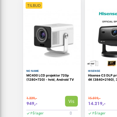
TILBUD
NO NAME
HISENSE
MC400 LCD projektor 720p
Hisense C3 DLP pr
(1280×720) - hvid, Android TV
4K (3840×2160), 3
1.229,-
15.019,-
Vis
949,-
14.219,-
På lager
På lager