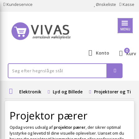
Kundeservice
Ønskeliste
Kasse
MENU
0
Konto
Kurv
Elektronik
Lyd og Billede
Projektorer og Tilbe
Projektor pærer
Opdag vores udvalg af
projektor pærer
, der sikrer optimal
lysstyrke og levetid til dine visuelle oplevelser. Uanset om du