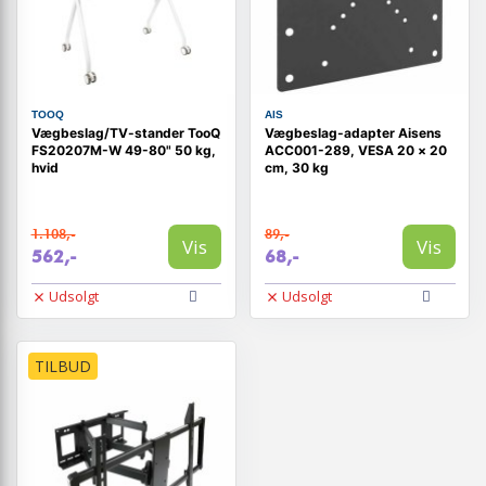
TOOQ
AIS
Vægbeslag/TV-stander TooQ
Vægbeslag-adapter Aisens
FS20207M-W 49-80" 50 kg,
ACC001-289, VESA 20 × 20
hvid
cm, 30 kg
1.108,-
89,-
Vis
Vis
562,-
68,-
Udsolgt
Udsolgt
TILBUD