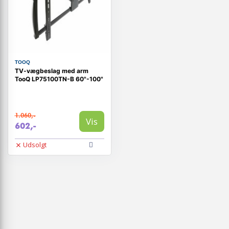
TOOQ
TV-vægbeslag med arm
TooQ LP75100TN-B 60"-100"
1.060,-
Vis
602,-
Udsolgt