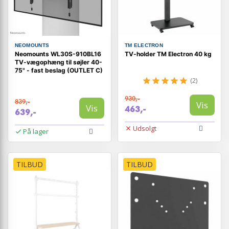
NEOMOUNTS
TM ELECTRON
Neomounts WL30S-910BL16
TV-holder TM Electron 40 kg
TV-vægophæng til søjler 40-
75" - fast beslag (OUTLET C)
(2)
930,-
839,-
Vis
Vis
463,-
639,-
Udsolgt
På lager
TILBUD
TILBUD