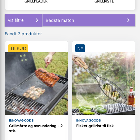
GRILLPLADER
GRILLRISTE
Vis filtre
Fandt 7 produkter
TILBUD
NY
INNOVAGOODS
INNOVAGOODS
Grillmåtte og ovnunderlag - 2
Fisket grillrist til fisk
stk.