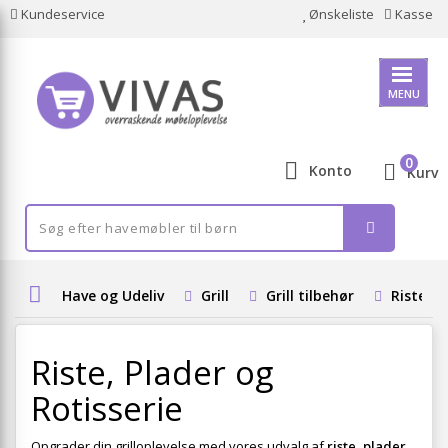
Kundeservice
Ønskeliste
Kasse
MENU
0
Konto
Kurv
Have og Udeliv
Grill
Grill tilbehør
Riste, P
Riste, Plader og
Rotisserie
Opgrader din grilloplevelse med vores udvalg af
riste, plader