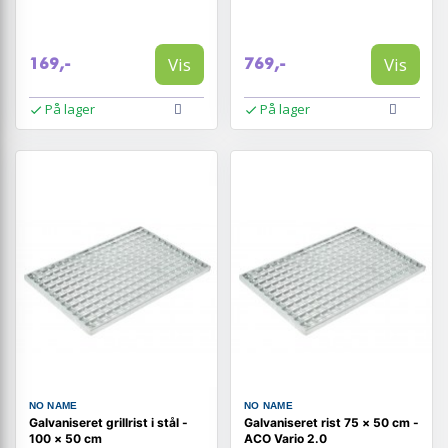
Vis
Vis
169,-
769,-
På lager
På lager
NO NAME
NO NAME
Galvaniseret grillrist i stål -
Galvaniseret rist 75 × 50 cm -
100 × 50 cm
ACO Vario 2.0