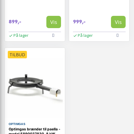
Vis
Vis
899,-
999,-
På lager
På lager
TILBUD
OPTIMGAS
Optimgas brænder til paella -
model 5890037830, 8 kW