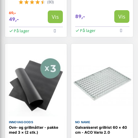
(80)
69,-
Vis
Vis
89,-
49,-
På lager
På lager
INNOVAGOODS
NO NAME
Ovn- og grillmåtter - pakke
Galvaniseret grillrist 60 × 40
med 3 × (2 stk.)
cm - ACO Vario 2.0