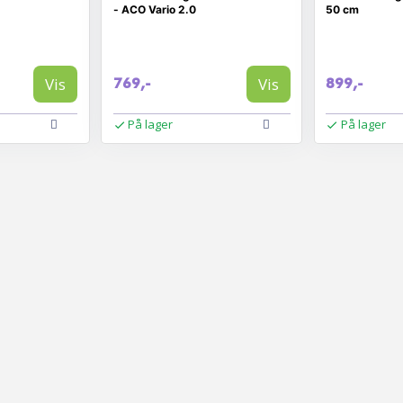
- ACO Vario 2.0
50 cm
Vis
Vis
769,-
899,-
På lager
På lager