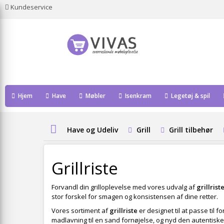
Kundeservice
Hjem
Have
Møbler
Isenkram
Legetøj & spil
Have og Udeliv
Grill
Grill tilbehør
Grillriste
Forvandl din grilloplevelse med vores udvalg af
grillrist
stor forskel for smagen og konsistensen af dine retter.
Vores sortiment af
grillriste
er designet til at passe til 
madlavning til en sand fornøjelse, og nyd den autentiske 