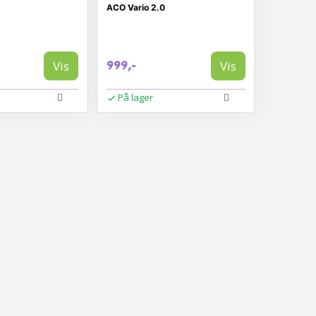
ACO Vario 2.0
Vis
Vis
999,-
På lager