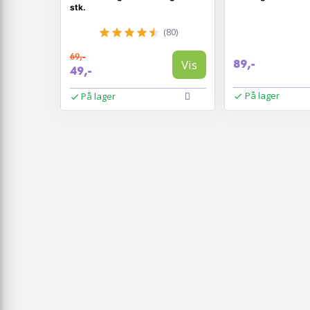
stk.
(80)
69,-
Vis
89,-
49,-
På lager
På lager