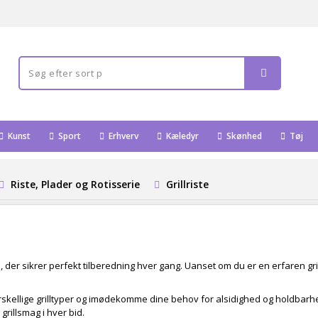
Kunst
Sport
Erhverv
Kæledyr
Skønhed
Tøj
Riste, Plader og Rotisserie
Grillriste
e
, der sikrer perfekt tilberedning hver gang. Uanset om du er en erfaren gri
forskellige grilltyper og imødekomme dine behov for alsidighed og holdbarhe
grillsmag i hver bid.