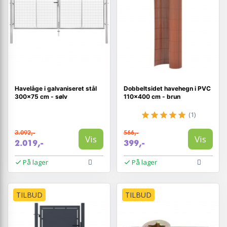
Havelåge i galvaniseret stål
Dobbeltsidet havehegn i PVC
300×75 cm - sølv
110×400 cm - brun
(1)
3.092,-
566,-
Vis
Vis
2.019,-
399,-
På lager
På lager
TILBUD
TILBUD