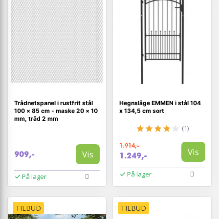
Trådnetspanel i rustfrit stål
Hegnslåge EMMEN i stål 104
100 × 85 cm - maske 20 × 10
x 134,5 cm sort
mm, tråd 2 mm
(1)
1.914,-
Vis
Vis
909,-
1.249,-
På lager
På lager
TILBUD
TILBUD