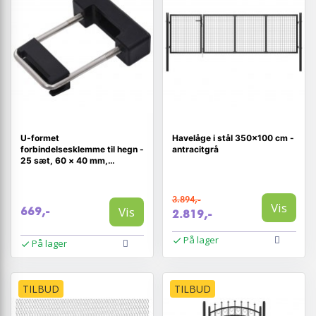
U-formet
Havelåge i stål 350×100 cm -
forbindelsesklemme til hegn -
antracitgrå
25 sæt, 60 × 40 mm,
plast/rustfrit stål
3.894,-
Vis
Vis
669,-
2.819,-
På lager
På lager
TILBUD
TILBUD