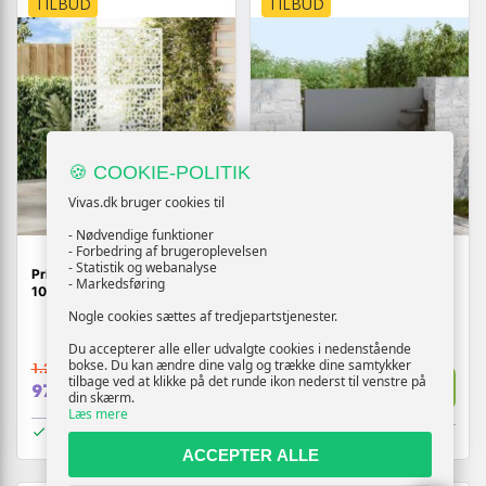
TILBUD
TILBUD
🍪 COOKIE-POLITIK
Vivas.dk bruger cookies til
- Nødvendige funktioner
- Forbedring af brugeroplevelsen
- Statistik og webanalyse
Privatlivsskærm i stål - hvid,
Haveport med lås - sort
- Markedsføring
100 × 50 × 180 cm
pulverlakeret stål 85 × 100
cm
Nogle cookies sættes af tredjepartstjenester.
Du accepterer alle eller udvalgte cookies i nedenstående
bokse. Du kan ændre dine valg og trække dine samtykker
1.232,-
1.279,-
Vis
tilbage ved at klikke på det runde ikon nederst til venstre på
Vis
979,-
1.229,-
din skærm.
Læs mere
På lager
På lager
ACCEPTER ALLE