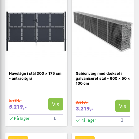
Havelåge i stål 300 × 175 cm
Gabionvæg med dæksel i
- antracitgrå
galvaniseret stål - 600 × 50 ×
100 cm
5.884,-
3.319,-
Vis
Vis
5.219,-
3.219,-
På lager
På lager