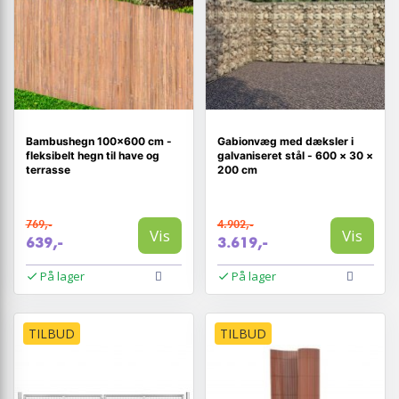
Bambushegn 100×600 cm -
Gabionvæg med dæksler i
fleksibelt hegn til have og
galvaniseret stål - 600 × 30 ×
terrasse
200 cm
769,-
4.902,-
Vis
Vis
639,-
3.619,-
På lager
På lager
TILBUD
TILBUD