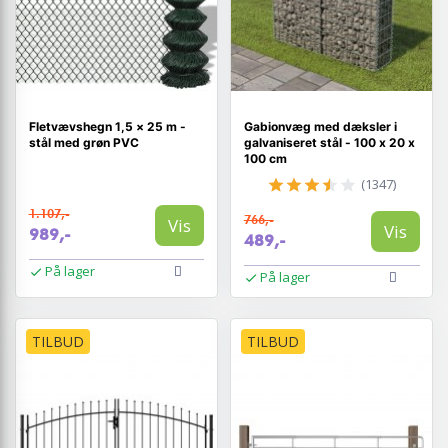
Fletvævshegn 1,5 × 25 m -
Gabionvæg med dæksler i
stål med grøn PVC
galvaniseret stål - 100 x 20 x
100 cm
(1347)
1.107,-
766,-
Vis
Vis
989,-
489,-
På lager
På lager
TILBUD
TILBUD