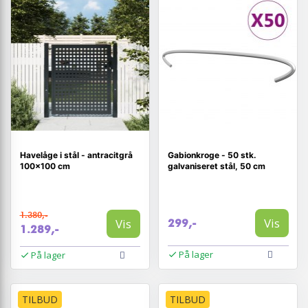
Havelåge i stål - antracitgrå
Gabionkroge - 50 stk.
100×100 cm
galvaniseret stål, 50 cm
1.380,-
Vis
Vis
299,-
1.289,-
På lager
På lager
TILBUD
TILBUD