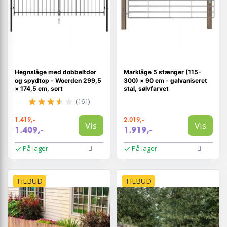
Hegnslåge med dobbeltdør
Marklåge 5 stænger (115-
og spydtop - Woerden 299,5
300) × 90 cm - galvaniseret
× 174,5 cm, sort
stål, sølvfarvet
(161)
1.419,-
2.019,-
Vis
Vis
1.409,-
1.919,-
På lager
På lager
TILBUD
TILBUD