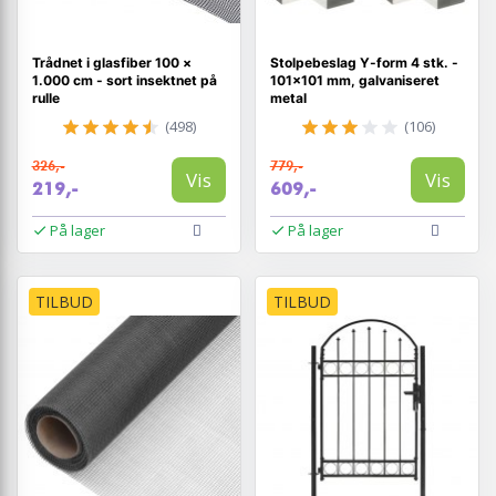
Trådnet i glasfiber 100 ×
Stolpebeslag Y-form 4 stk. -
1.000 cm - sort insektnet på
101×101 mm, galvaniseret
rulle
metal
(498)
(106)
326,-
779,-
Vis
Vis
219,-
609,-
På lager
På lager
TILBUD
TILBUD