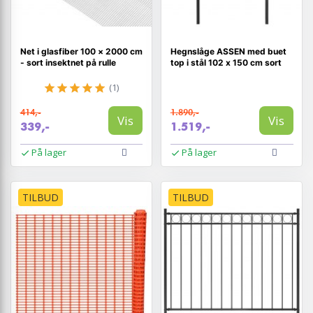
Net i glasfiber 100 × 2000 cm
Hegnslåge ASSEN med buet
- sort insektnet på rulle
top i stål 102 x 150 cm sort
(1)
414,-
1.890,-
Vis
Vis
339,-
1.519,-
På lager
På lager
TILBUD
TILBUD