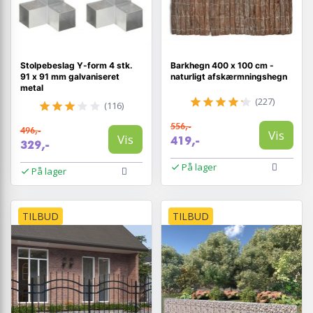
Stolpebeslag Y-form 4 stk.
Barkhegn 400 x 100 cm -
91 x 91 mm galvaniseret
naturligt afskærmningshegn
metal
(227)
(116)
556,-
496,-
Vis
Vis
419,-
329,-
På lager
På lager
TILBUD
TILBUD