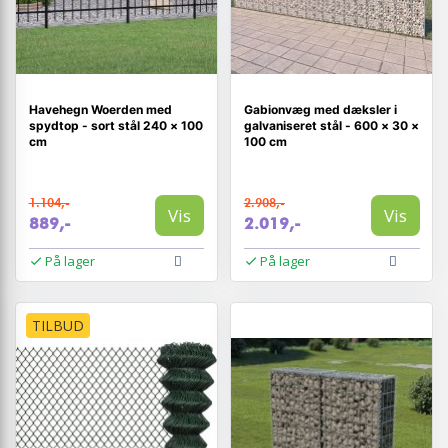
Havehegn Woerden med
Gabionvæg med dæksler i
spydtop - sort stål 240 × 100
galvaniseret stål - 600 × 30 ×
cm
100 cm
1.104,-
2.908,-
Vis
Vis
889,-
2.019,-
På lager
På lager
TILBUD