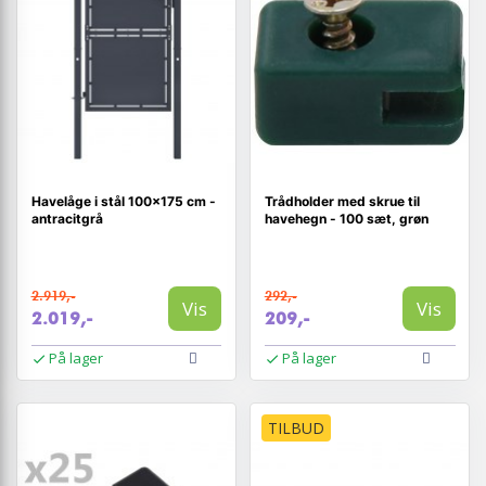
Havelåge i stål 100×175 cm -
Trådholder med skrue til
antracitgrå
havehegn - 100 sæt, grøn
2.919,-
292,-
Vis
Vis
2.019,-
209,-
På lager
På lager
TILBUD