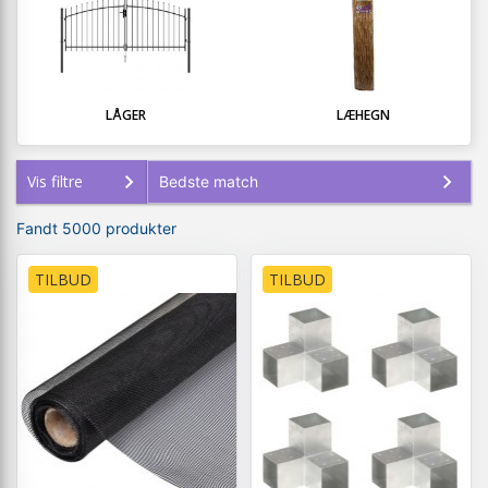
LÅGER
LÆHEGN
Vis filtre
Fandt 5000 produkter
TILBUD
TILBUD