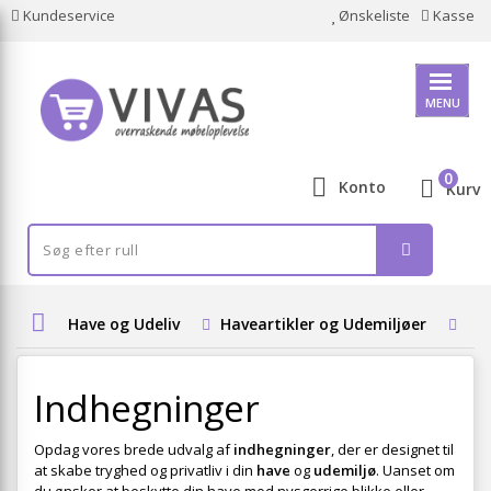
Kundeservice
Ønskeliste
Kasse
MENU
0
Konto
Kurv
Have og Udeliv
Haveartikler og Udemiljøer
In
Indhegninger
Opdag vores brede udvalg af
indhegninger
, der er designet til
at skabe tryghed og privatliv i din
have
og
udemiljø
. Uanset om