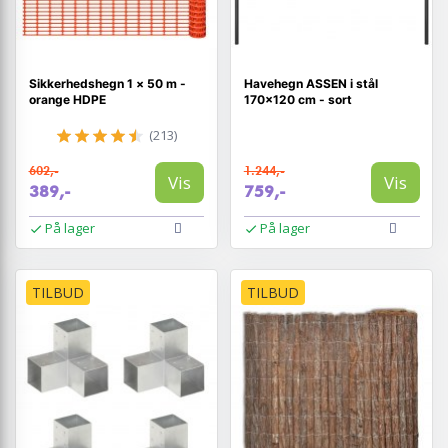
Sikkerhedshegn 1 × 50 m -
Havehegn ASSEN i stål
orange HDPE
170×120 cm - sort
(213)
602,-
1.244,-
Vis
Vis
389,-
759,-
På lager
På lager
TILBUD
TILBUD