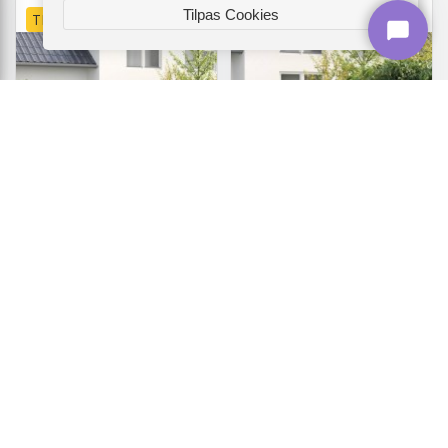
Tilpas Cookies
TILBUD
Dobbelt haveport med lås -
Hegnslåge i stål - sort,
Woerden, grå stål 299,5 ×
pulverlakeret med lås (Horst)
199,5 cm
(27)
989,-
1.719,-
Vis
Vis
979,-
1.619,-
På lager
På lager