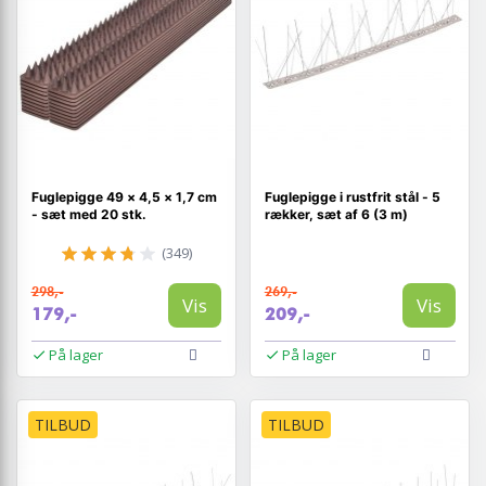
Fuglepigge 49 × 4,5 × 1,7 cm
Fuglepigge i rustfrit stål - 5
- sæt med 20 stk.
rækker, sæt af 6 (3 m)
(349)
298,-
269,-
Vis
Vis
179,-
209,-
På lager
På lager
TILBUD
TILBUD