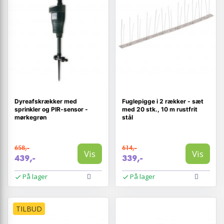
Dyreafskrækker med
Fuglepigge i 2 rækker - sæt
sprinkler og PIR-sensor -
med 20 stk., 10 m rustfrit
mørkegrøn
stål
658,-
614,-
Vis
Vis
439,-
339,-
På lager
På lager
TILBUD