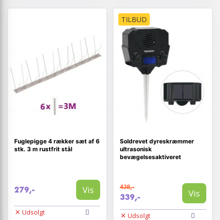
TILBUD
Fuglepigge 4 rækker sæt af 6
Soldrevet dyreskræmmer
stk. 3 m rustfrit stål
ultrasonisk
bevægelsesaktiveret
438,-
Vis
279,-
Vis
339,-
Udsolgt
Udsolgt