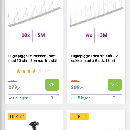
Fuglepigge i 5 rækker - sæt
Fuglepigge i rustfrit stål - 2
med 10 stk., 5 m rustfrit stål
rækker, sæt á 6 stk. (3 m)
(115)
364,-
248,-
Vis
Vis
279,-
209,-
På lager
På lager
TILBUD
TILBUD