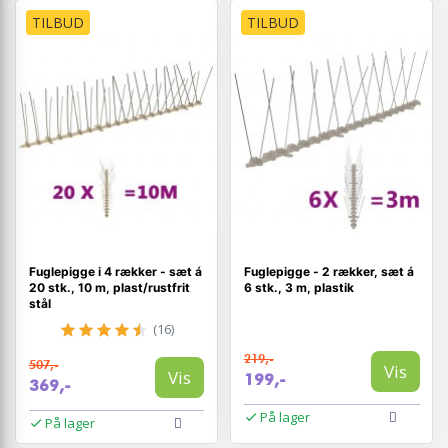
TILBUD
TILBUD
Fuglepigge i 4 rækker - sæt á
Fuglepigge - 2 rækker, sæt á
20 stk., 10 m, plast/rustfrit
6 stk., 3 m, plastik
stål
(16)
219,-
507,-
Vis
Vis
199,-
369,-
På lager
På lager