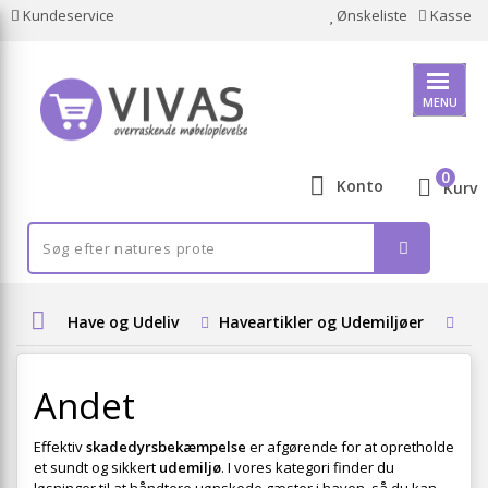
Kundeservice
Ønskeliste
Kasse
MENU
0
Konto
Kurv
Have og Udeliv
Haveartikler og Udemiljøer
Sk
Andet
Effektiv
skadedyrsbekæmpelse
er afgørende for at opretholde
et sundt og sikkert
udemiljø
. I vores kategori finder du