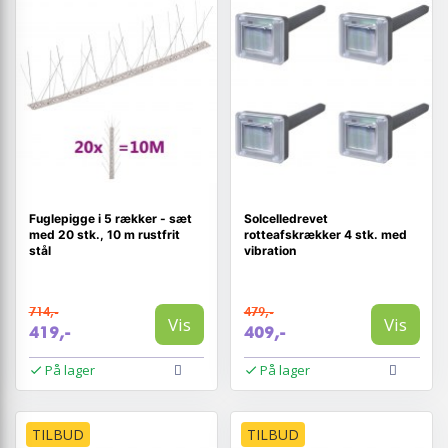
Fuglepigge i 5 rækker - sæt
Solcelledrevet
med 20 stk., 10 m rustfrit
rotteafskrækker 4 stk. med
stål
vibration
714,-
479,-
Vis
Vis
419,-
409,-
På lager
På lager
TILBUD
TILBUD