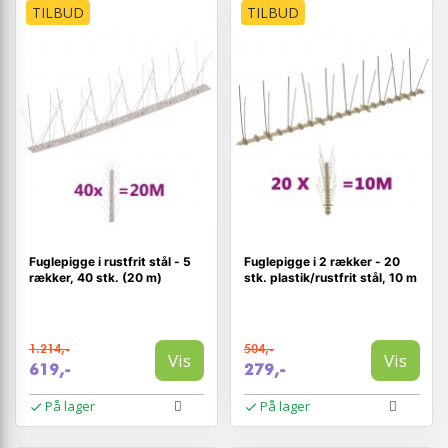
TILBUD
TILBUD
Fuglepigge i rustfrit stål - 5
Fuglepigge i 2 rækker - 20
rækker, 40 stk. (20 m)
stk. plastik/rustfrit stål, 10 m
1.214,-
504,-
Vis
Vis
619,-
279,-
På lager
På lager