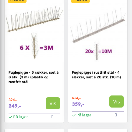
Fuglepigge - 5 rækker, sæt á
Fuglepigge i rustfrit stål - 4
6 stk. (3 m) i plastik og
rækker, sæt á 20 stk. (10 m)
rustfrit stål
614,-
324,-
Vis
Vis
359,-
249,-
På lager
På lager