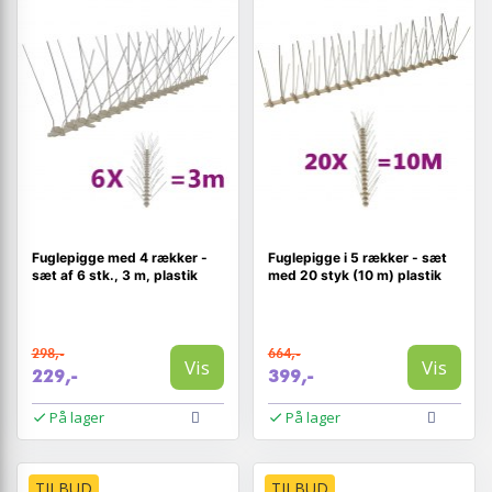
Fuglepigge med 4 rækker -
Fuglepigge i 5 rækker - sæt
sæt af 6 stk., 3 m, plastik
med 20 styk (10 m) plastik
298,-
664,-
Vis
Vis
229,-
399,-
På lager
På lager
TILBUD
TILBUD