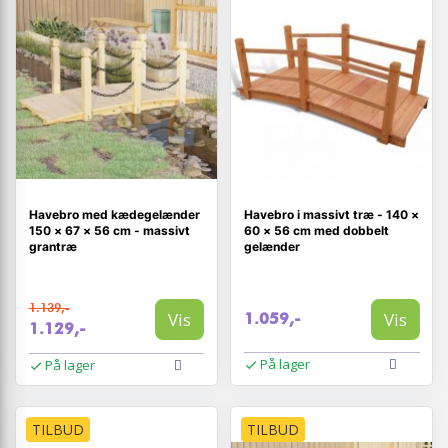
Havebro med kædegelænder
Havebro i massivt træ - 140 ×
150 × 67 × 56 cm - massivt
60 × 56 cm med dobbelt
grantræ
gelænder
1.139,-
Vis
Vis
1.059,-
1.129,-
På lager
På lager
TILBUD
TILBUD