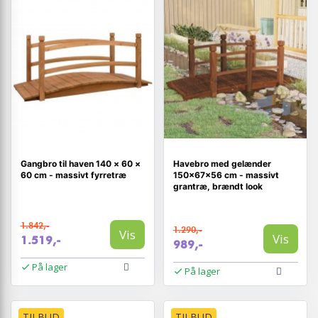
Gangbro til haven 140 × 60 ×
Havebro med gelænder
60 cm - massivt fyrretræ
150×67×56 cm - massivt
grantræ, brændt look
1.842,-
1.290,-
Vis
Vis
1.519,-
989,-
På lager
På lager
TILBUD
TILBUD