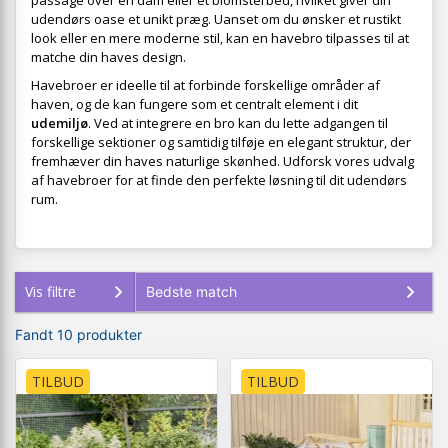
passage over en dam eller et blomsterbed, hvilket giver din
udendørs oase et unikt præg. Uanset om du ønsker et rustikt
look eller en mere moderne stil, kan en havebro tilpasses til at
matche din haves design.
Havebroer er ideelle til at forbinde forskellige områder af
haven, og de kan fungere som et centralt element i dit
udemiljø
. Ved at integrere en bro kan du lette adgangen til
forskellige sektioner og samtidig tilføje en elegant struktur, der
fremhæver din haves naturlige skønhed. Udforsk vores udvalg
af havebroer for at finde den perfekte løsning til dit udendørs
rum.
Vis filtre
Fandt 10 produkter
TILBUD
TILBUD