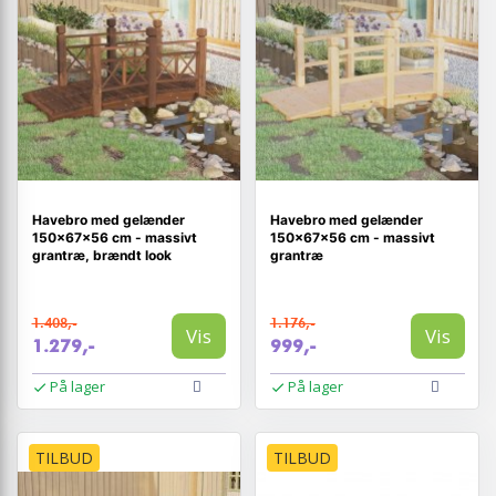
Havebro med gelænder
Havebro med gelænder
150×67×56 cm - massivt
150×67×56 cm - massivt
grantræ, brændt look
grantræ
1.408,-
1.176,-
Vis
Vis
1.279,-
999,-
På lager
På lager
TILBUD
TILBUD