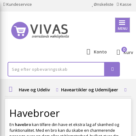
Kundeservice
Ønskeliste
Kasse
MENU
0
Konto
Kurv
Have og Udeliv
Haveartikler og Udemiljøer
Ud
Havebroer
En
havebro
kan tilføre din have et ekstra lag af skønhed og
funktionalitet. Med en bro kan du skabe en charmerende