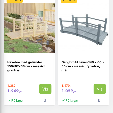
Havebro med gelænder
Gangbro til haven 140 × 60 ×
150×67×56 cm - massivt
56 cm - massivt fyrretræ,
grantræ
grå
1.382,-
1.470,-
Vis
Vis
1.269,-
1.029,-
På lager
På lager