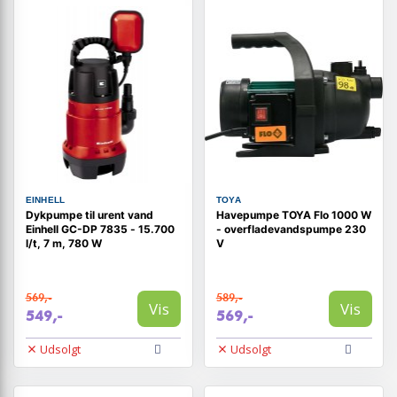
EINHELL
TOYA
Dykpumpe til urent vand
Havepumpe TOYA Flo 1000 W
Einhell GC-DP 7835 - 15.700
- overfladevandspumpe 230
l/t, 7 m, 780 W
V
569,-
589,-
Vis
Vis
549,-
569,-
Udsolgt
Udsolgt