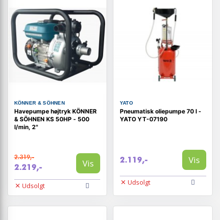
KÖNNER & SÖHNEN
YATO
Havepumpe højtryk KÖNNER
Pneumatisk oliepumpe 70 l -
& SÖHNEN KS 50HP - 500
YATO YT-07190
l/min, 2"
2.319,-
Vis
2.119,-
Vis
2.219,-
Udsolgt
Udsolgt