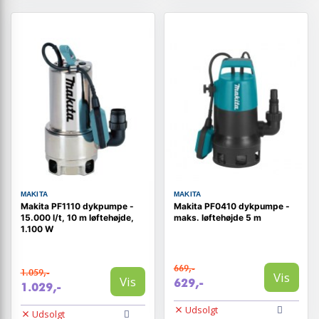
MAKITA
MAKITA
Makita PF1110 dykpumpe -
Makita PF0410 dykpumpe -
15.000 l/t, 10 m løftehøjde,
maks. løftehøjde 5 m
1.100 W
669,-
1.059,-
Vis
Vis
629,-
1.029,-
Udsolgt
Udsolgt