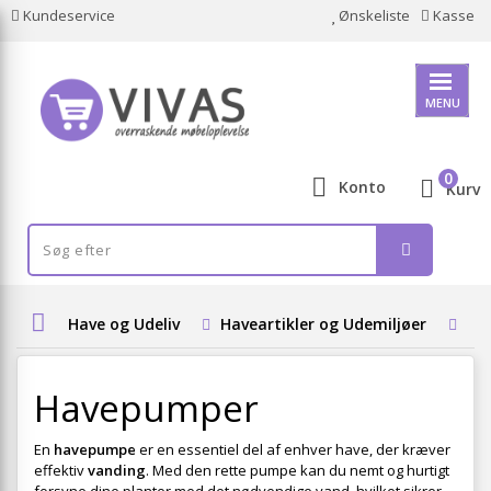
Kundeservice
Ønskeliste
Kasse
MENU
0
Konto
Kurv
Have og Udeliv
Haveartikler og Udemiljøer
Va
Havepumper
En
havepumpe
er en essentiel del af enhver have, der kræver
effektiv
vanding
. Med den rette pumpe kan du nemt og hurtigt