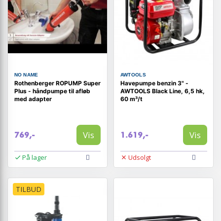
NO NAME
AWTOOLS
Rothenberger ROPUMP Super
Havepumpe benzin 3" -
Plus - håndpumpe til afløb
AWTOOLS Black Line, 6,5 hk,
med adapter
60 m³/t
Vis
Vis
769,-
1.619,-
På lager
Udsolgt
TILBUD