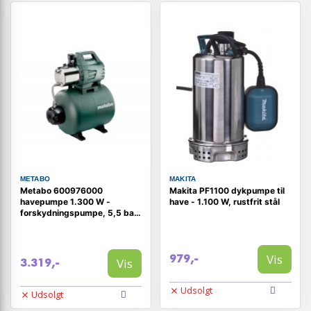
METABO
MAKITA
Metabo 600976000
Makita PF1100 dykpumpe til
havepumpe 1.300 W -
have - 1.100 W, rustfrit stål
forskydningspumpe, 5,5 bar,
6.000 l/t
Vis
979,-
Vis
3.319,-
Udsolgt
Udsolgt