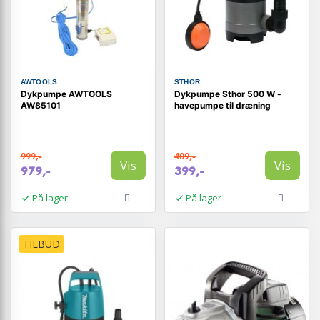
AWTOOLS
STHOR
Dykpumpe AWTOOLS
Dykpumpe Sthor 500 W -
AW85101
havepumpe til dræning
999,-
409,-
Vis
Vis
979,-
399,-
På lager
På lager
TILBUD