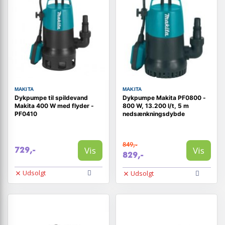
MAKITA
MAKITA
Dykpumpe til spildevand
Dykpumpe Makita PF0800 -
Makita 400 W med flyder -
800 W, 13.200 l/t, 5 m
PF0410
nedsænkningsdybde
849,-
Vis
Vis
729,-
829,-
Udsolgt
Udsolgt