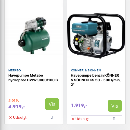
METABO
KÖNNER & SÖHNEN
Havepumpe Metabo
Havepumpe benzin KÖNNER
hydrophor HWW 9000/100 G
& SÖHNEN KS 50 - 500 l/min,
2"
5.019,-
Vis
Vis
1.919,-
4.919,-
Udsolgt
Udsolgt