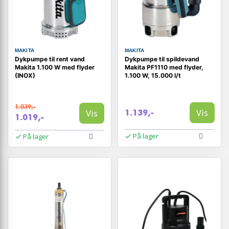
MAKITA
MAKITA
Dykpumpe til rent vand
Dykpumpe til spildevand
Makita 1.100 W med flyder
Makita PF1110 med flyder,
(INOX)
1.100 W, 15.000 l/t
1.039,-
Vis
Vis
1.139,-
1.019,-
På lager
På lager