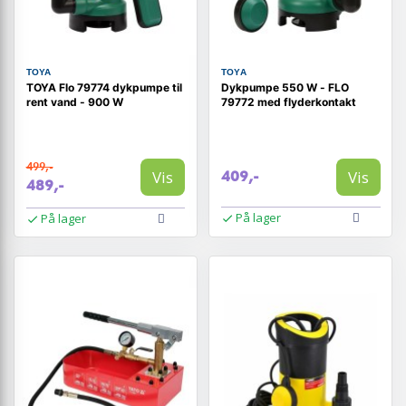
TOYA
TOYA
TOYA Flo 79774 dykpumpe til
Dykpumpe 550 W - FLO
rent vand - 900 W
79772 med flyderkontakt
499,-
Vis
Vis
409,-
489,-
På lager
På lager