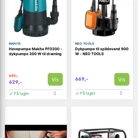
MAKITA
NEO TOOLS
Havepumpe Makita PF0300 -
Dykpumpe til spildevand 900
dykpumpe 300 W til dræning
W - NEO TOOLS
649,-
Vis
Vis
669,-
629,-
På lager
På lager