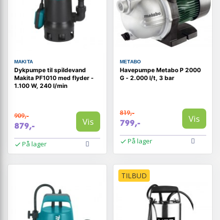
MAKITA
METABO
Dykpumpe til spildevand
Havepumpe Metabo P 2000
Makita PF1010 med flyder -
G - 2.000 l/t, 3 bar
1.100 W, 240 l/min
819,-
909,-
Vis
Vis
799,-
879,-
På lager
På lager
TILBUD