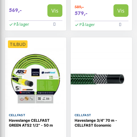
589,-
Vis
Vis
569,-
579,-
På lager
På lager
TILBUD
CELLFAST
CELLFAST
Haveslange CELLFAST
Haveslange 3/4" 70 m -
GREEN ATS2 1/2" - 50 m
CELLFAST Economic