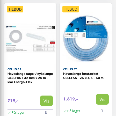
TILBUD
TILBUD
CELLFAST
CELLFAST
Haveslange suge-/trykslange
Haveslange forstærket
CELLFAST 32 mm x 25 m -
CELLFAST 25 × 4,5 - 50 m
klar Energo-Flex
Vis
1.619,-
Vis
719,-
På lager
På lager