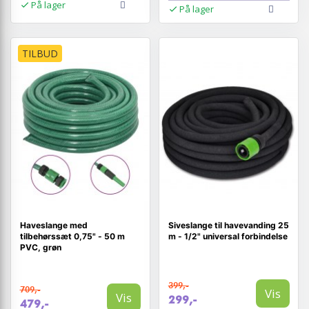
På lager
På lager
TILBUD
Haveslange med
Siveslange til havevanding 25
tilbehørssæt 0,75" - 50 m
m - 1/2" universal forbindelse
PVC, grøn
399,-
709,-
Vis
Vis
299,-
479,-