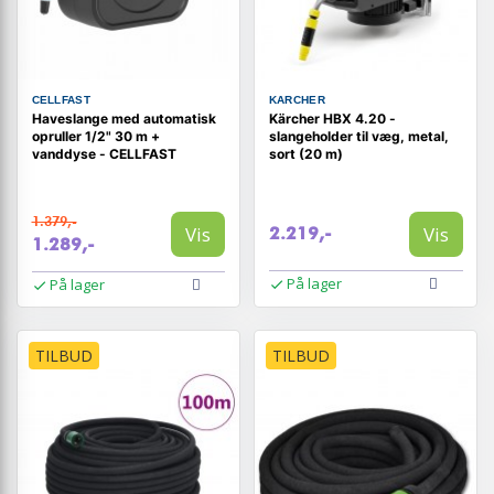
CELLFAST
KARCHER
Haveslange med automatisk
Kärcher HBX 4.20 -
opruller 1/2" 30 m +
slangeholder til væg, metal,
vanddyse - CELLFAST
sort (20 m)
1.379,-
Vis
Vis
2.219,-
1.289,-
På lager
På lager
TILBUD
TILBUD