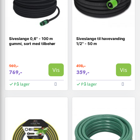
Siveslange 0,6" - 100 m
Siveslange til havevanding
gummi, sort med tilbehør
1/2" - 50 m
969,-
498,-
Vis
Vis
769,-
359,-
På lager
På lager