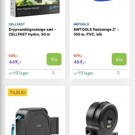
CELLFAST
AWTOOLS
Drypvandingsslange sæt -
AWTOOLS fladslange 2" -
CELLFAST Hydro, 50 m
100 m, PVC, blå
539,-
479,-
Vis
Vis
449,-
469,-
På lager
På lager
TILBUD