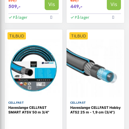
519,-
459,-
Vis
Vis
509,-
449,-
På lager
På lager
TILBUD
TILBUD
CELLFAST
CELLFAST
Haveslange CELLFAST
Haveslange CELLFAST Hobby
SMART ATSV 50 m 3/4"
ATS2 25 m - 1,9 cm (3/4")