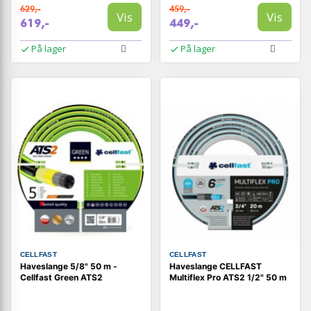
629,-
459,-
Vis
Vis
619,-
449,-
På lager
På lager
CELLFAST
CELLFAST
Haveslange 5/8" 50 m -
Haveslange CELLFAST
Cellfast Green ATS2
Multiflex Pro ATS2 1/2" 50 m