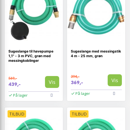
Sugeslange til havepumpe
Sugeslange med messingstik
1,1" - 3 m PVC, grøn med
4 m - 25 mm, grøn
messingkoblinger
394,-
569,-
Vis
Vis
369,-
439,-
På lager
På lager
TILBUD
TILBUD