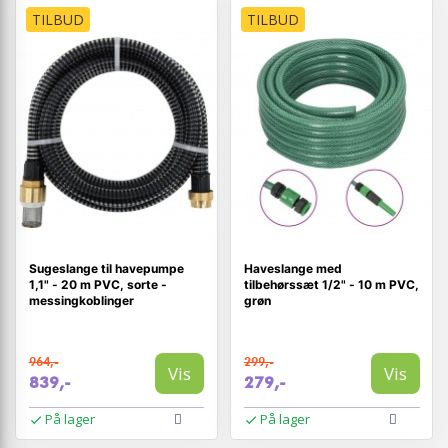
TILBUD
TILBUD
Sugeslange til havepumpe
Haveslange med
1,1" - 20 m PVC, sorte -
tilbehørssæt 1/2" - 10 m PVC,
messingkoblinger
grøn
964,-
299,-
Vis
Vis
839,-
279,-
På lager
På lager