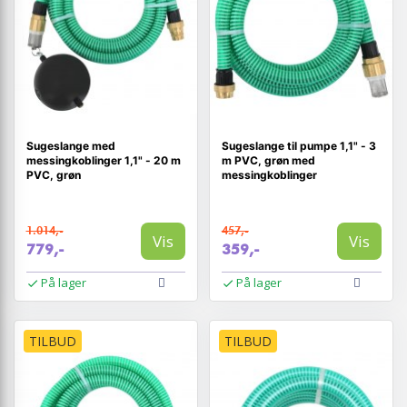
Sugeslange med
Sugeslange til pumpe 1,1" - 3
messingkoblinger 1,1" - 20 m
m PVC, grøn med
PVC, grøn
messingkoblinger
1.014,-
457,-
Vis
Vis
779,-
359,-
På lager
På lager
TILBUD
TILBUD