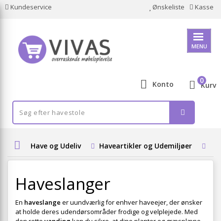
Kundeservice
Ønskeliste
Kasse
MENU
0
Konto
Kurv
Have og Udeliv
Haveartikler og Udemiljøer
Va
Haveslanger
En
haveslange
er uundværlig for enhver haveejer, der ønsker
at holde deres udendørsområder frodige og velplejede. Med