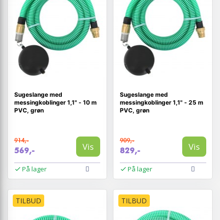
Sugeslange med
Sugeslange med
messingkoblinger 1,1" - 10 m
messingkoblinger 1,1" - 25 m
PVC, grøn
PVC, grøn
914,-
909,-
Vis
Vis
569,-
829,-
På lager
På lager
TILBUD
TILBUD