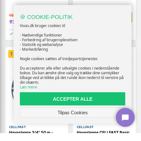
739,-
989,-
Vis
🍪 COOKIE-POLITIK
Vis
729,-
929,-
Vivas.dk bruger cookies til
På lager
På lager
- Nødvendige funktioner
- Forbedring af brugeroplevelsen
- Statistik og webanalyse
- Markedsføring
TILBUD
TILBUD
Nogle cookies sættes af tredjepartstjenester.
Du accepterer alle eller udvalgte cookies i nedenstående
bokse. Du kan ændre dine valg og trække dine samtykker
tilbage ved at klikke på det runde ikon nederst til venstre på
din skærm.
Læs mere
ACCEPTER ALLE
Tilpas Cookies
CELLFAST
CELLFAST
Haveslange 3/4" 50 m -
Haveslange CELLFAST Basic
CELLFAST Hobby ATS2
50 m - 3/4" (19 mm)