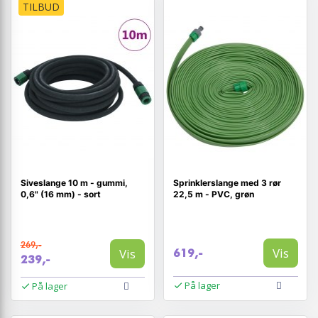
TILBUD
Siveslange 10 m - gummi,
Sprinklerslange med 3 rør
0,6" (16 mm) - sort
22,5 m - PVC, grøn
269,-
Vis
Vis
619,-
239,-
På lager
På lager