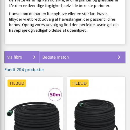
den rette
vanding
kan du sikre, at dine planter og græsplæne
får den nødvendige fugtighed, selv i de tørreste perioder.
Uanset om du har en lille byhave eller en stor landhave,
tilbyder vi et bredt udvalg af haveslanger, der passer til dine
behov. Opdag vores udvalg og find den perfekte løsning til din
havepleje
og vedligeholdelse af udemiljøet.
Vis filtre
Fandt 294 produkter
TILBUD
TILBUD