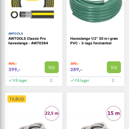
AWTOOLS
AWTOOLS Classic Pro
Haveslange 1/2" 30 m i grøn
haveslange - AW70394
PVC - 3-lags forstærket
409,-
389,-
Vis
Vis
399,-
289,-
På lager
På lager
TILBUD