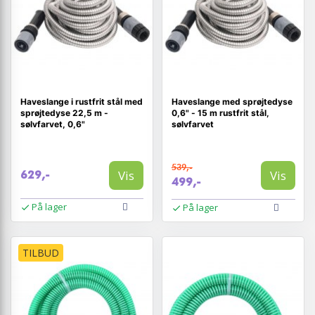
Haveslange i rustfrit stål med
Haveslange med sprøjtedyse
sprøjtedyse 22,5 m -
0,6" - 15 m rustfrit stål,
sølvfarvet, 0,6"
sølvfarvet
539,-
Vis
Vis
629,-
499,-
På lager
På lager
TILBUD