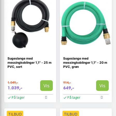
Sugeslange med
Sugeslange med
messingkoblinger 1,1" - 25 m
messingkoblinger 1,1" - 20 m
PVC, sort
PVC, grøn
1.049,-
914,-
Vis
Vis
1.039,-
649,-
På lager
På lager
TILBUD
TILBUD