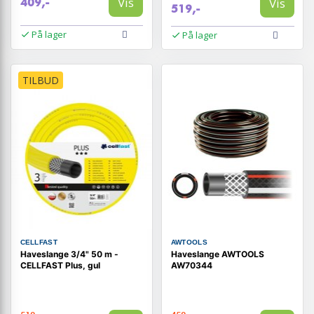
Vis
Vis
409,-
519,-
På lager
På lager
TILBUD
CELLFAST
AWTOOLS
Haveslange 3/4" 50 m -
Haveslange AWTOOLS
CELLFAST Plus, gul
AW70344