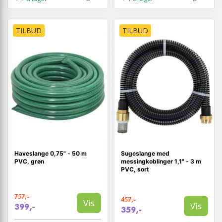
TILBUD
TILBUD
Haveslange 0,75" - 50 m
Sugeslange med
PVC, grøn
messingkoblinger 1,1" - 3 m
PVC, sort
757,-
457,-
Vis
Vis
399,-
359,-