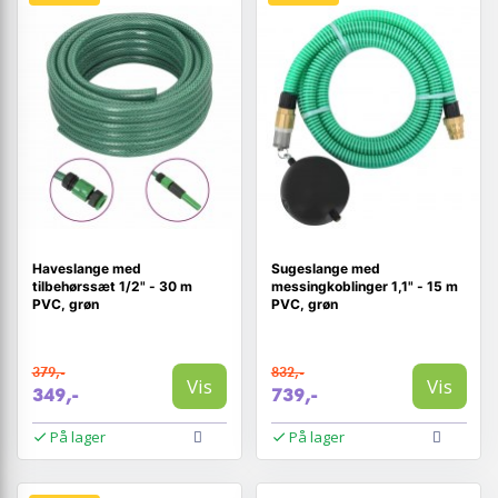
Haveslange med
Sugeslange med
tilbehørssæt 1/2" - 30 m
messingkoblinger 1,1" - 15 m
PVC, grøn
PVC, grøn
379,-
832,-
Vis
Vis
349,-
739,-
På lager
På lager