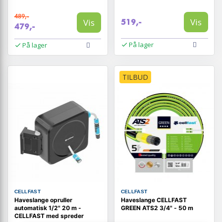
489,-
Vis
Vis
519,-
479,-
På lager
På lager
TILBUD
CELLFAST
CELLFAST
Haveslange opruller
Haveslange CELLFAST
automatisk 1/2" 20 m -
GREEN ATS2 3/4" - 50 m
CELLFAST med spreder