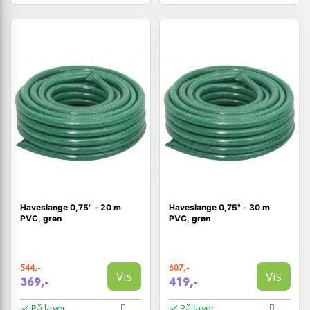
Haveslange 0,75" - 20 m
Haveslange 0,75" - 30 m
PVC, grøn
PVC, grøn
544,-
607,-
Vis
Vis
369,-
419,-
På lager
På lager