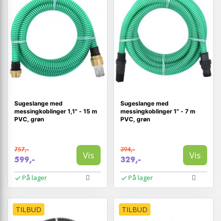
Sugeslange med
Sugeslange med
messingkoblinger 1,1" - 15 m
messingkoblinger 1" - 7 m
PVC, grøn
PVC, grøn
757,-
394,-
Vis
Vis
599,-
329,-
På lager
På lager
TILBUD
TILBUD