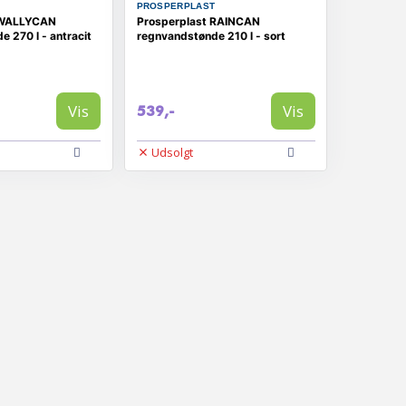
T
PROSPERPLAST
 WALLYCAN
Prosperplast RAINCAN
 270 l - antracit
regnvandstønde 210 l - sort
Vis
Vis
539,-
Udsolgt