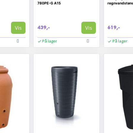
780PE-G A15
regnvandstønd
Vis
Vis
439,-
619,-
På lager
På lager