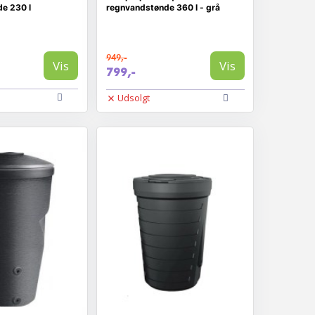
e 230 l
regnvandstønde 360 l - grå
949,-
Vis
Vis
799,-
Udsolgt