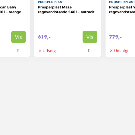
PROSPERPLAST
PROSPERPLAS
acan Baby
Prosperplast Maze
Prosperplast
0 l - orange
regnvandstønde 240 l - antracit
regnvandstønde
Vis
Vis
619,-
779,-
Udsolgt
Udsolgt