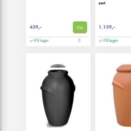
sort
Vis
439,-
1.139,-
På lager
På lager