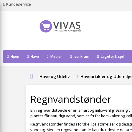
Kundeservice
Hjem
Have
Møbler
Isenkram
Legetøj & spil
Have og Udeliv
Haveartikler og Udemiljø
Regnvandstønder
En
regnvandstønde
er en smart og miljøvenlig løsning 
planter får naturligt vand, som er fri for kemikalier og 
Regnvandstønder findes i forskellige størrelser og designs
vanding. Med en regnvandstønde kan du udnytte nature