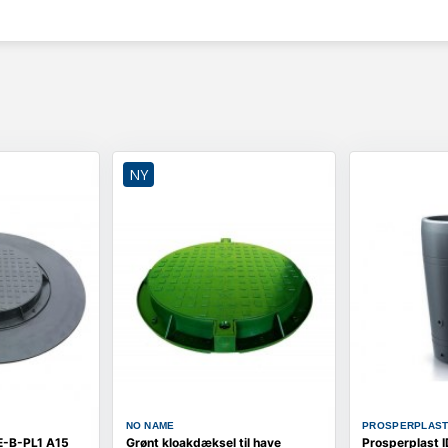
NY
NO NAME
PROSPERPLAS
-B-PL1 A15
Grønt kloakdæksel til have
Prosperplast