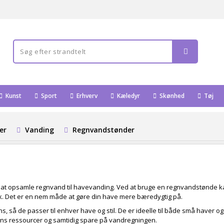
Kunst
Sport
Erhverv
Kæledyr
Skønhed
Tøj
er
Vanding
Regnvandstønder
til at opsamle regnvand til havevanding. Ved at bruge en regnvandstønde ka
kalk. Det er en nem måde at gøre din have mere bæredygtig på.
, så de passer til enhver have og stil. De er ideelle til både små haver og
ns ressourcer og samtidig spare på vandregningen.