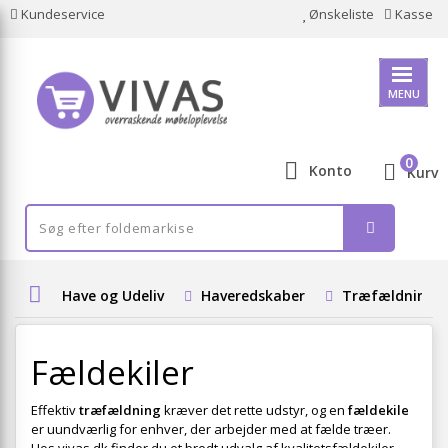
Kundeservice
Ønskeliste
Kasse
MENU
0
Konto
Kurv
Have og Udeliv
Haveredskaber
Træfældningsv
Fældekiler
Effektiv
træfældning
kræver det rette udstyr, og en
fældekile
er uundværlig for enhver, der arbejder med at fælde træer.