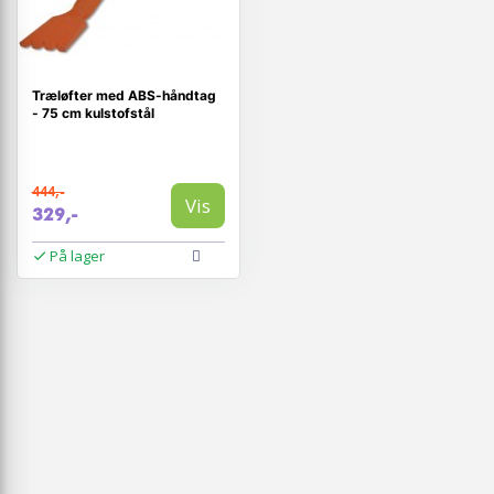
Træløfter med ABS-håndtag
- 75 cm kulstofstål
444,-
Vis
329,-
På lager