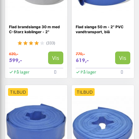
Flad brandslange 30 m med
Flad slange 50 m - 2" PVC
C-Storz koblinger - 2"
vandtransport, blå
(333)
620,-
770,-
Vis
Vis
599,-
619,-
På lager
På lager
TILBUD
TILBUD