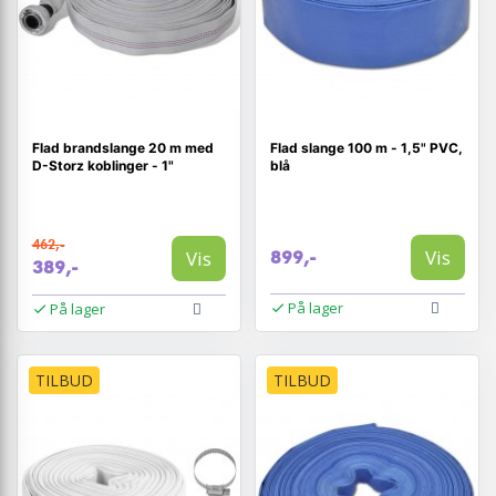
Flad brandslange 20 m med
Flad slange 100 m - 1,5" PVC,
D-Storz koblinger - 1"
blå
462,-
Vis
Vis
899,-
389,-
På lager
På lager
TILBUD
TILBUD