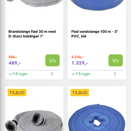
Brandslange flad 30 m med
Flad vandslange 100 m - 3"
D‑Storz koblinger 1"
PVC, blå
586,-
2.310,-
Vis
Vis
489,-
1.329,-
På lager
På lager
TILBUD
TILBUD