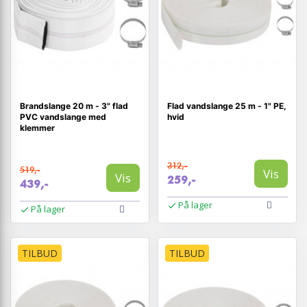
Brandslange 20 m - 3" flad
Flad vandslange 25 m - 1" PE,
PVC vandslange med
hvid
klemmer
312,-
519,-
Vis
Vis
259,-
439,-
På lager
På lager
TILBUD
TILBUD