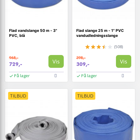
Flad vandslange 50 m - 3"
Flad slange 25 m - 1" PVC
PVC, blå
vandudledningsslange
(508)
968,-
398,-
Vis
Vis
729,-
309,-
På lager
På lager
TILBUD
TILBUD