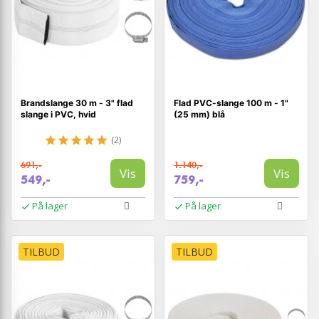
Brandslange 30 m - 3" flad
Flad PVC-slange 100 m - 1"
slange i PVC, hvid
(25 mm) blå
(2)
691,-
1.140,-
Vis
Vis
549,-
759,-
På lager
På lager
TILBUD
TILBUD