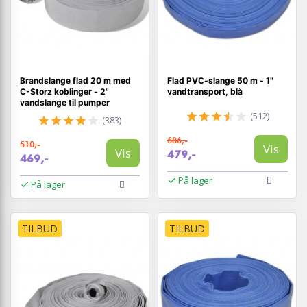
Brandslange flad 20 m med
Flad PVC-slange 50 m - 1"
C-Storz koblinger - 2"
vandtransport, blå
vandslange til pumper
(512)
(383)
686,-
510,-
Vis
Vis
479,-
469,-
På lager
På lager
TILBUD
TILBUD