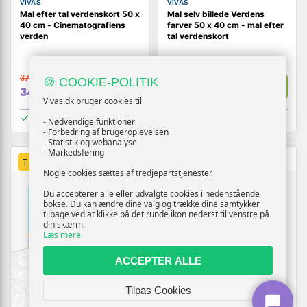
VIVAS
VIVAS
Mal efter tal verdenskort 50 x
Mal selv billede Verdens
40 cm - Cinematografiens
farver 50 x 40 cm - mal efter
verden
tal verdenskort
379,-
379,-
🍪 COOKIE-POLITIK
Vis
Vis
349,-
349,-
Vivas.dk bruger cookies til
På lager
På lager
- Nødvendige funktioner
- Forbedring af brugeroplevelsen
- Statistik og webanalyse
- Markedsføring
TILBUD
TILBUD
Nogle cookies sættes af tredjepartstjenester.
Du accepterer alle eller udvalgte cookies i nedenstående
bokse. Du kan ændre dine valg og trække dine samtykker
tilbage ved at klikke på det runde ikon nederst til venstre på
din skærm.
Læs mere
ACCEPTER ALLE
Tilpas Cookies