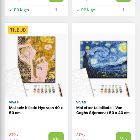
På lager
På lager
TILBUD
VIVAS
VIVAS
Mal selv billede Hydraen 40 x
Mal efter tal billede - Van
50 cm
Goghs Stjernenat 50 x 40 cm
379,-
379,-
Vis
Vis