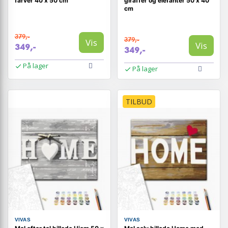
farver 40 x 50 cm
giraffer og elefanter 50 x 40
cm
379,-
379,-
Vis
Vis
349,-
349,-
På lager
På lager
TILBUD
VIVAS
VIVAS