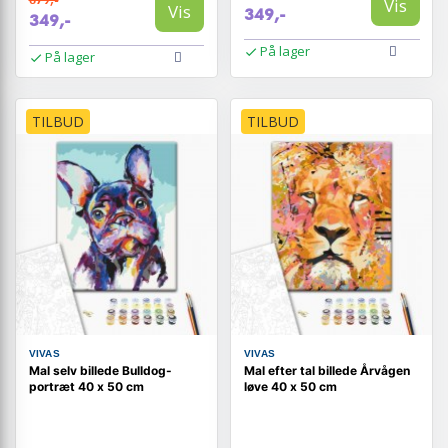
Vis
Vis
349,-
349,-
På lager
På lager
TILBUD
TILBUD
VIVAS
VIVAS
Mal selv billede Bulldog-
Mal efter tal billede Årvågen
portræt 40 x 50 cm
løve 40 x 50 cm