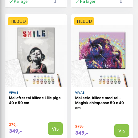
På lager
På lager
TILBUD
TILBUD
VIVAS
VIVAS
Mal efter tal billede Lille pige
Mal selv-billede med tal -
40 x 50 cm
Magisk chimpanse 50 x 40
cm
379,-
379,-
Vis
Vis
349,-
349,-