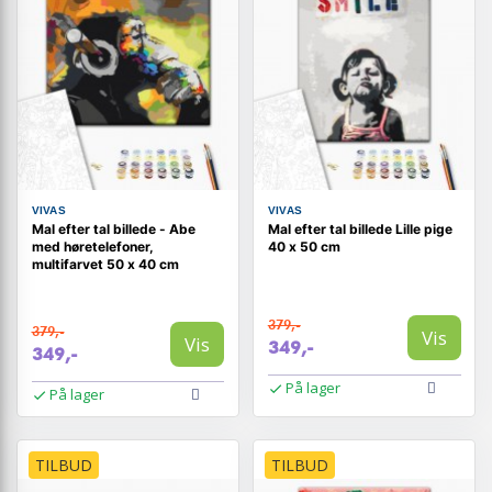
VIVAS
VIVAS
Mal efter tal billede - Abe
Mal efter tal billede Lille pige
med høretelefoner,
40 x 50 cm
multifarvet 50 x 40 cm
379,-
379,-
Vis
Vis
349,-
349,-
På lager
På lager
TILBUD
TILBUD