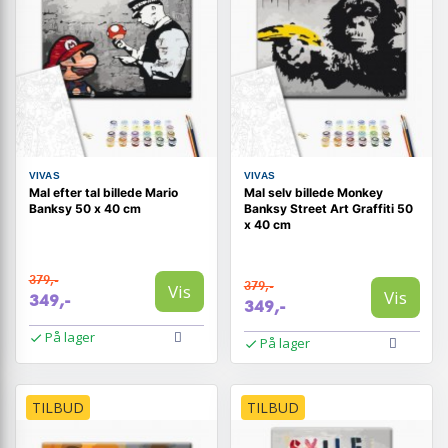
VIVAS
VIVAS
Mal efter tal billede Mario
Mal selv billede Monkey
Banksy 50 x 40 cm
Banksy Street Art Graffiti 50
x 40 cm
379,-
379,-
Vis
Vis
349,-
349,-
På lager
På lager
TILBUD
TILBUD