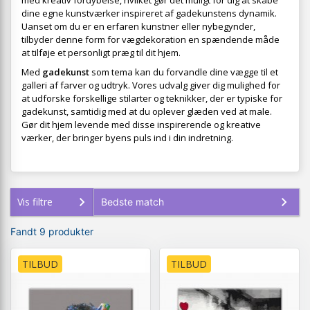
med kreativ fordybelse, hvilket gør det muligt for dig at skabe
dine egne kunstværker inspireret af gadekunstens dynamik.
Uanset om du er en erfaren kunstner eller nybegynder,
tilbyder denne form for vægdekoration en spændende måde
at tilføje et personligt præg til dit hjem.
Med
gadekunst
som tema kan du forvandle dine vægge til et
galleri af farver og udtryk. Vores udvalg giver dig mulighed for
at udforske forskellige stilarter og teknikker, der er typiske for
gadekunst, samtidig med at du oplever glæden ved at male.
Gør dit hjem levende med disse inspirerende og kreative
værker, der bringer byens puls ind i din indretning.
Vis filtre
Fandt 9 produkter
TILBUD
TILBUD