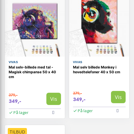
VIVAS
VIVAS
Mal selv-billede med tal -
Mal selv billede Monkey i
Magisk chimpanse 50 x 40
hovedtelefoner 40 x 50 cm
cm
379,-
379,-
Vis
Vis
349,-
349,-
På lager
På lager
TILBUD