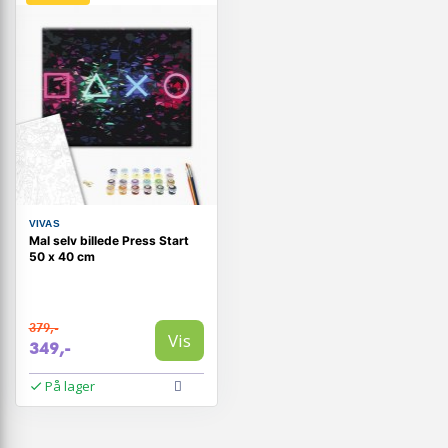
VIVAS
Mal selv billede Press Start
50 x 40 cm
379,-
Vis
349,-
På lager