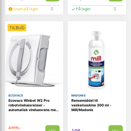
Snart på lager
På lager
TILBUD
ECOVACS
MADONIS
Ecovacs Winbot W2 Pro
Rensemiddel til
robotvinduesrenser -
vaskemaskine 300 ml -
automatisk vinduesrens med
Mill/Madonis
smart navigation
3.919,-
109,-