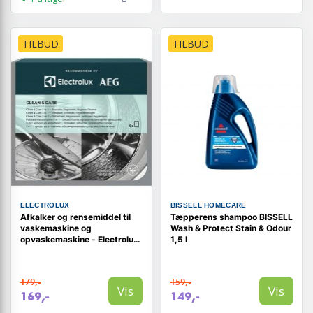
TILBUD
TILBUD
ELECTROLUX
BISSELL HOMECARE
Afkalker og rensemiddel til
Tæpperens shampoo BISSELL
vaskemaskine og
Wash & Protect Stain & Odour
opvaskemaskine - Electrolux
1,5 l
Clean & Care 3-i-1 (6 stk.)
179,-
159,-
Vis
Vis
169,-
149,-