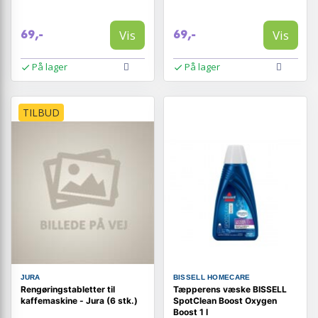
Vis
Vis
69,-
69,-
På lager
På lager
TILBUD
JURA
BISSELL HOMECARE
Rengøringstabletter til
Tæpperens væske BISSELL
kaffemaskine - Jura (6 stk.)
SpotClean Boost Oxygen
Boost 1 l