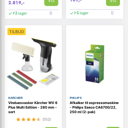
Vis
Vis
2.819,-
På lager
På lager
TILBUD
KARCHER
PHILIPS
Vinduesvasker Kärcher WV 6
Afkalker til espressomaskine
Plus Multi Edition - 280 mm -
- Philips Saeco CA6700/22,
sort
250 ml (2-pak)
(552)