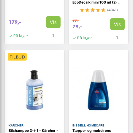
EcoDecalk mini 100 ml (2-
pak)
(4941)
89,-
Vis
179,-
Vis
79,-
På lager
På lager
TILBUD
KARCHER
BISSELL HOMECARE
Bilshampoo 3-i-1 - Kärcher -
Tæppe- og møbelrens