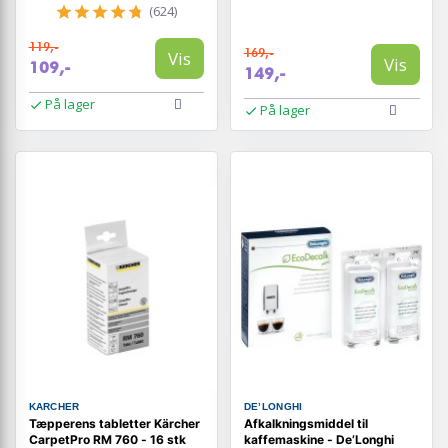
(624)
119,-
169,-
Vis
Vis
109,-
149,-
På lager
På lager
KARCHER
DE’LONGHI
Tæpperens tabletter Kärcher
Afkalkningsmiddel til
CarpetPro RM 760 - 16 stk
kaffemaskine - De’Longhi