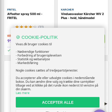
FRITEL
KARCHER
Affedter spray 500 ml -
Vinduesvasker Kärcher WV 2
FRITEL
Plus - hvid, håndmodel
(31)
609,-
639,-
🍪 COOKIE-POLITIK
Vis
Vis
99,-
579,-
Vivas.dk bruger cookies til
På lager
På lager
- Nødvendige funktioner
- Forbedring af brugeroplevelsen
- Statistik og webanalyse
- Markedsføring
TILBUD
Nogle cookies sættes af tredjepartstjenester.
Du accepterer alle eller udvalgte cookies i nedenstående
bokse. Du kan ændre dine valg og trække dine samtykker
tilbage ved at klikke på det runde ikon nederst til venstre på
din skærm.
Læs mere
ACCEPTER ALLE