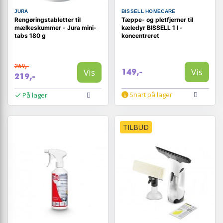
JURA
BISSELL HOMECARE
Rengøringstabletter til
Tæppe- og pletfjerner til
mælkeskummer - Jura mini-
kæledyr BISSELL 1 l -
tabs 180 g
koncentreret
269,-
Vis
Vis
149,-
219,-
Snart på lager
På lager
TILBUD