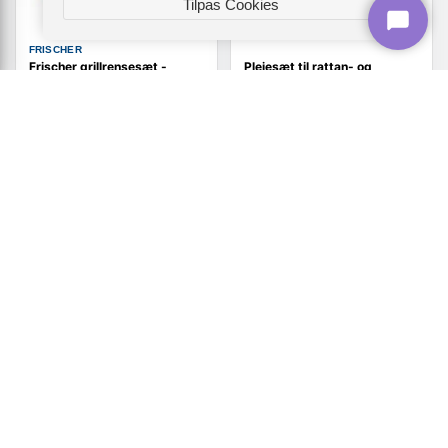
Tilpas Cookies
FRISCHER
Frischer grillrensesæt -
Plejesæt til rattan- og
komplet rengøringskit til grill
tekstilhavemøbler - 2 x 250
ml
209,-
322,-
Vis
Vis
199,-
209,-
På lager
På lager