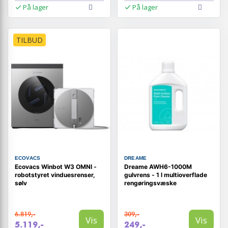
På lager
På lager
TILBUD
ECOVACS
DREAME
Ecovacs Winbot W3 OMNI -
Dreame AWH6-1000M
robotstyret vinduesrenser,
gulvrens - 1 l multioverflade
sølv
rengøringsvæske
6.819,-
309,-
Vis
Vis
5.119,-
249,-