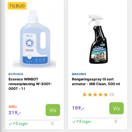
TILBUD
ECOVACS
MADONIS
Ecovacs WINBOT
Rengøringsspray til sort
renseopløsning W-SO01-
armatur - Mill Clean, 500 ml
0007 - 1 l
(1)
339,-
Vis
109,-
Vis
219,-
På lager
På lager