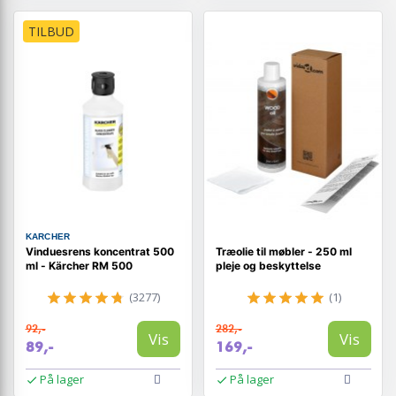
TILBUD
KARCHER
Vinduesrens koncentrat 500
Træolie til møbler - 250 ml
ml - Kärcher RM 500
pleje og beskyttelse
(3277)
(1)
92,-
282,-
Vis
Vis
89,-
169,-
På lager
På lager