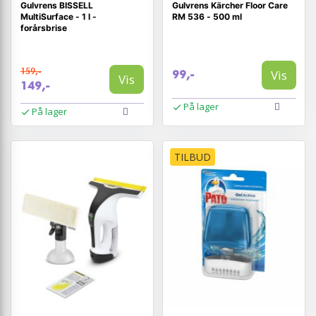
Gulvrens BISSELL
Gulvrens Kärcher Floor Care
MultiSurface - 1 l -
RM 536 - 500 ml
forårsbrise
159,-
Vis
99,-
Vis
149,-
På lager
På lager
TILBUD