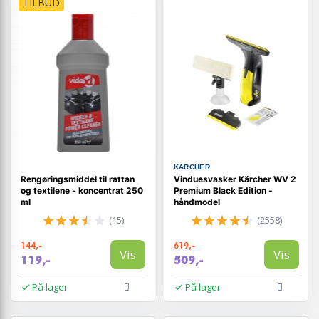
TILBUD
KARCHER
Rengøringsmiddel til rattan
Vinduesvasker Kärcher WV 2
og textilene - koncentrat 250
Premium Black Edition -
ml
håndmodel
(15)
(2558)
144,-
619,-
Vis
Vis
119,-
509,-
På lager
På lager