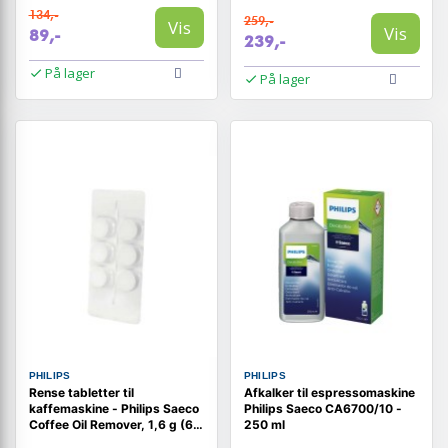
134,-
259,-
Vis
Vis
89,-
239,-
På lager
På lager
PHILIPS
PHILIPS
Rense tabletter til
Afkalker til espressomaskine
kaffemaskine - Philips Saeco
Philips Saeco CA6700/10 -
Coffee Oil Remover, 1,6 g (6
250 ml
stk.)