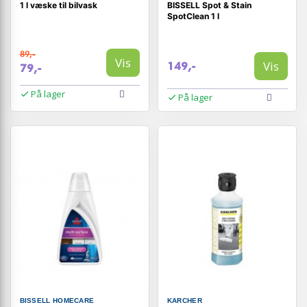
1 l væske til bilvask
BISSELL Spot & Stain
SpotClean 1 l
89,-
Vis
Vis
149,-
79,-
På lager
På lager
BISSELL HOMECARE
KARCHER