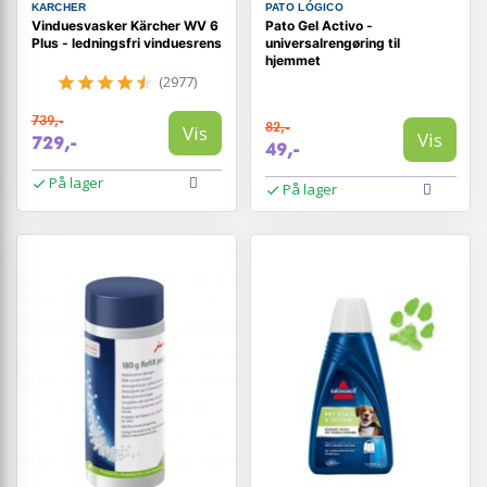
KARCHER
PATO LÓGICO
Vinduesvasker Kärcher WV 6
Pato Gel Activo -
Plus - ledningsfri vinduesrens
universalrengøring til
hjemmet
(2977)
739,-
82,-
Vis
Vis
729,-
49,-
På lager
På lager