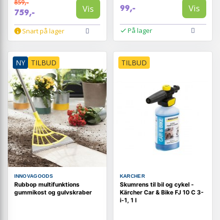
859,-
Vis
Vis
99,-
759,-
På lager
Snart på lager
NY
TILBUD
TILBUD
INNOVAGOODS
KARCHER
Rubbop multifunktions
Skumrens til bil og cykel -
gummikost og gulvskraber
Kärcher Car & Bike FJ 10 C 3-
i-1, 1 l