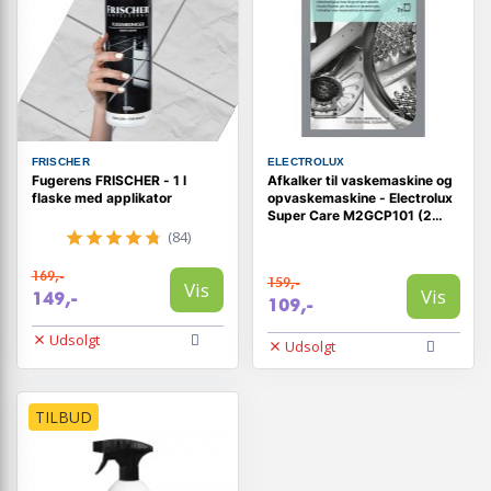
FRISCHER
ELECTROLUX
Fugerens FRISCHER - 1 l
Afkalker til vaskemaskine og
flaske med applikator
opvaskemaskine - Electrolux
Super Care M2GCP101 (2
stk.)
(84)
169,-
159,-
Vis
Vis
149,-
109,-
Udsolgt
Udsolgt
TILBUD