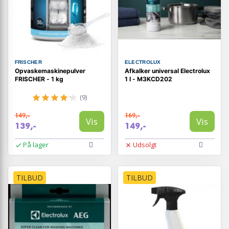
FRISCHER
ELECTROLUX
Opvaskemaskinepulver
Afkalker universal Electrolux
FRISCHER - 1 kg
1 l - M3KCD202
(9)
149,-
169,-
Vis
Vis
139,-
149,-
På lager
Udsolgt
TILBUD
TILBUD