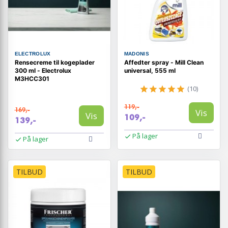
ELECTROLUX
MADONIS
Rensecreme til kogeplader
Affedter spray - Mill Clean
300 ml - Electrolux
universal, 555 ml
M3HCC301
(10)
119,-
169,-
Vis
Vis
109,-
139,-
På lager
På lager
TILBUD
TILBUD