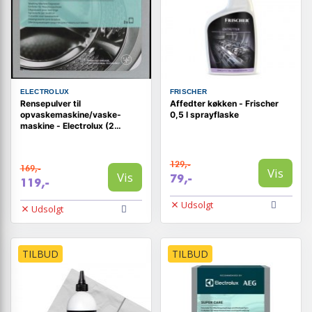
ELECTROLUX
FRISCHER
Rensepulver til
Affedter køkken - Frischer
opvaskemaskine/vaske­
0,5 l sprayflaske
maskine - Electrolux (2
poser)
129,-
169,-
Vis
Vis
79,-
119,-
Udsolgt
Udsolgt
TILBUD
TILBUD