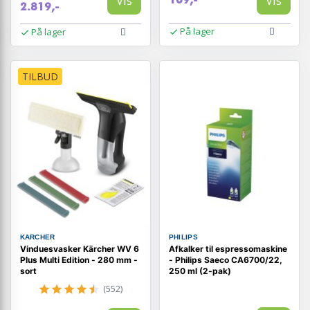
Vis
Vis
2.819,-
På lager
På lager
TILBUD
KARCHER
PHILIPS
Vinduesvasker Kärcher WV 6
Afkalker til espressomaskine
Plus Multi Edition - 280 mm -
- Philips Saeco CA6700/22,
sort
250 ml (2-pak)
(552)