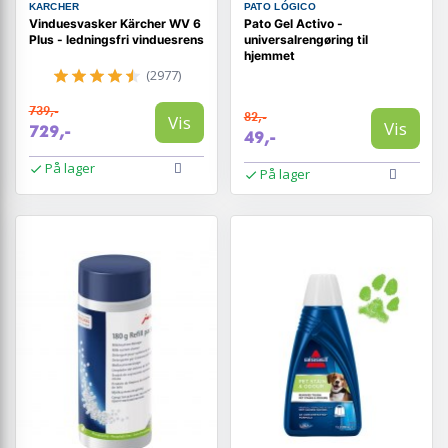
KARCHER
PATO LÓGICO
Vinduesvasker Kärcher WV 6
Pato Gel Activo -
Plus - ledningsfri vinduesrens
universalrengøring til
hjemmet
(2977)
739,-
82,-
Vis
Vis
729,-
49,-
På lager
På lager