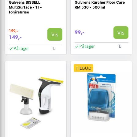
Gulvrens BISSELL
Gulvrens Kärcher Floor Care
MultiSurface - 1 l -
RM 536 - 500 ml
forårsbrise
159,-
Vis
99,-
Vis
149,-
På lager
På lager
TILBUD