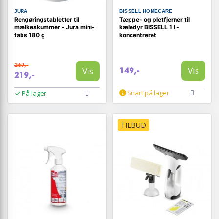
JURA
BISSELL HOMECARE
Rengøringstabletter til
Tæppe- og pletfjerner til
mælkeskummer - Jura mini-
kæledyr BISSELL 1 l -
tabs 180 g
koncentreret
269,-
Vis
Vis
149,-
219,-
Snart på lager
På lager
TILBUD