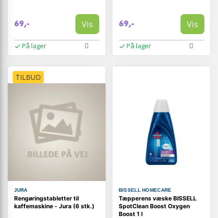
Vis
Vis
69,-
69,-
På lager
På lager
TILBUD
JURA
BISSELL HOMECARE
Rengøringstabletter til
Tæpperens væske BISSELL
kaffemaskine - Jura (6 stk.)
SpotClean Boost Oxygen
Boost 1 l