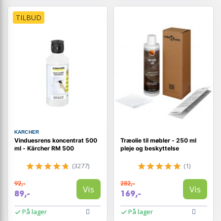
TILBUD
KARCHER
Vinduesrens koncentrat 500
Træolie til møbler - 250 ml
ml - Kärcher RM 500
pleje og beskyttelse
(3277)
(1)
92,-
282,-
Vis
Vis
89,-
169,-
På lager
På lager