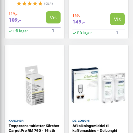
(624)
119,-
169,-
Vis
Vis
109,-
149,-
På lager
På lager
KARCHER
DE’LONGHI
Tæpperens tabletter Kärcher
Afkalkningsmiddel til
CarpetPro RM 760 - 16 stk
kaffemaskine - De’Longhi