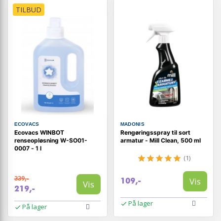
TILBUD
ECOVACS
MADONIS
Ecovacs WINBOT
Rengøringsspray til sort
renseopløsning W-SO01-
armatur - Mill Clean, 500 ml
0007 - 1 l
(1)
339,-
Vis
109,-
Vis
219,-
På lager
På lager