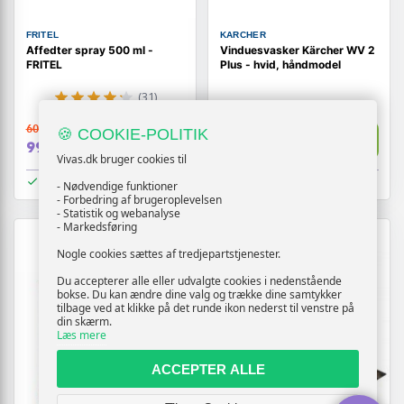
FRITEL
KARCHER
Affedter spray 500 ml -
Vinduesvasker Kärcher WV 2
FRITEL
Plus - hvid, håndmodel
(31)
609,-
639,-
🍪 COOKIE-POLITIK
Vis
Vis
99,-
579,-
Vivas.dk bruger cookies til
På lager
På lager
- Nødvendige funktioner
- Forbedring af brugeroplevelsen
- Statistik og webanalyse
- Markedsføring
TILBUD
Nogle cookies sættes af tredjepartstjenester.
Du accepterer alle eller udvalgte cookies i nedenstående
bokse. Du kan ændre dine valg og trække dine samtykker
tilbage ved at klikke på det runde ikon nederst til venstre på
din skærm.
Læs mere
ACCEPTER ALLE