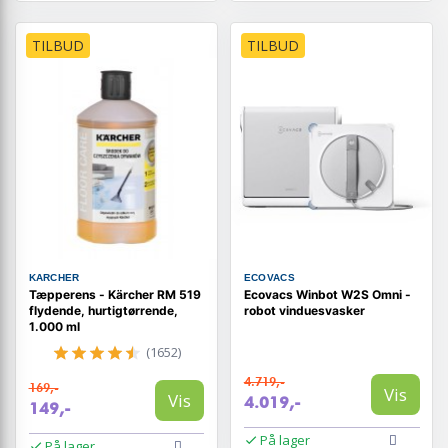
TILBUD
TILBUD
KARCHER
ECOVACS
Tæpperens - Kärcher RM 519
Ecovacs Winbot W2S Omni -
flydende, hurtigtørrende,
robot vinduesvasker
1.000 ml
(1652)
4.719,-
169,-
Vis
Vis
4.019,-
149,-
På lager
På lager