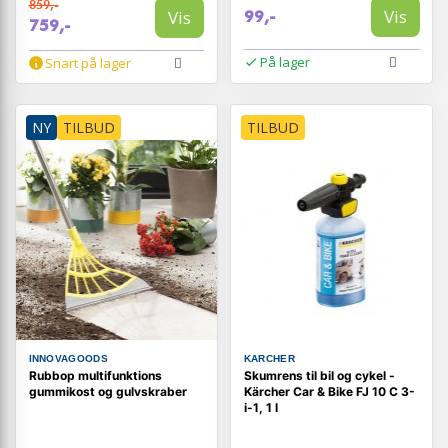
859,-
Vis
Vis
99,-
759,-
På lager
Snart på lager
NY
TILBUD
TILBUD
INNOVAGOODS
KARCHER
Rubbop multifunktions
Skumrens til bil og cykel -
gummikost og gulvskraber
Kärcher Car & Bike FJ 10 C 3-
i-1, 1 l