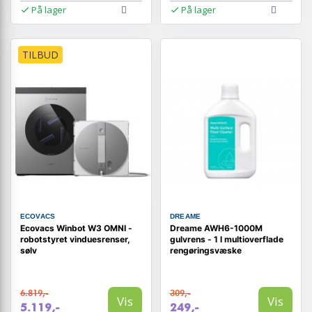
På lager
På lager
TILBUD
ECOVACS
DREAME
Ecovacs Winbot W3 OMNI -
Dreame AWH6-1000M
robotstyret vinduesrenser,
gulvrens - 1 l multioverflade
sølv
rengøringsvæske
6.819,-
309,-
Vis
Vis
5.119,-
249,-