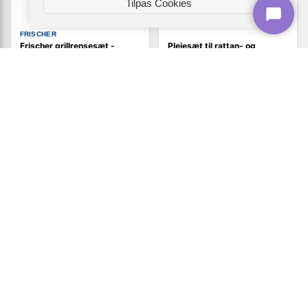
Tilpas Cookies
FRISCHER
Frischer grillrensesæt -
Plejesæt til rattan- og
komplet rengøringskit til grill
tekstilhavemøbler - 2 x 250
ml
209,-
322,-
Vis
Vis
199,-
209,-
På lager
På lager