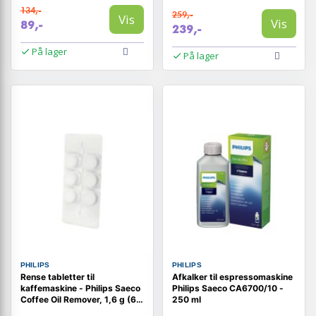
134,-
259,-
Vis
Vis
89,-
239,-
På lager
På lager
PHILIPS
PHILIPS
Rense tabletter til
Afkalker til espressomaskine
kaffemaskine - Philips Saeco
Philips Saeco CA6700/10 -
Coffee Oil Remover, 1,6 g (6
250 ml
stk.)