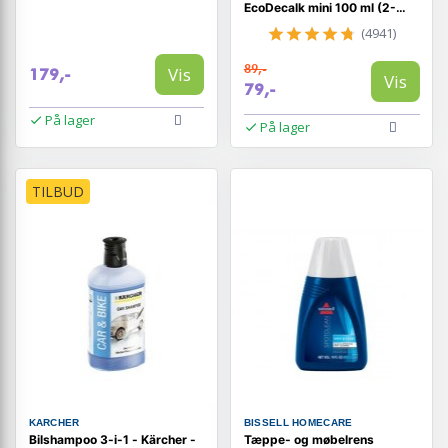
EcoDecalk mini 100 ml (2-
pak)
(4941)
89,-
Vis
179,-
Vis
79,-
På lager
På lager
TILBUD
KARCHER
BISSELL HOMECARE
Bilshampoo 3-i-1 - Kärcher -
Tæppe- og møbelrens