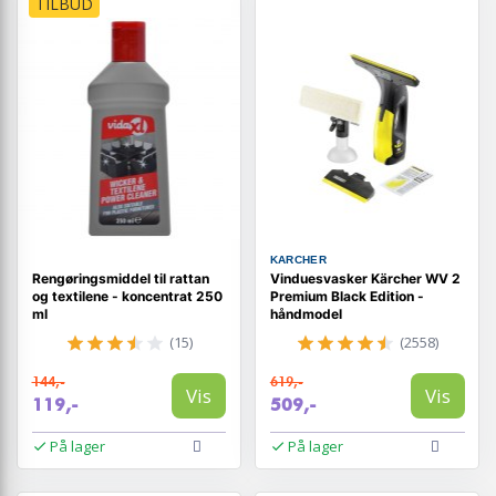
TILBUD
KARCHER
Rengøringsmiddel til rattan
Vinduesvasker Kärcher WV 2
og textilene - koncentrat 250
Premium Black Edition -
ml
håndmodel
(15)
(2558)
144,-
619,-
Vis
Vis
119,-
509,-
På lager
På lager