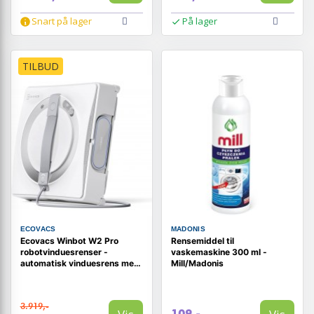
Snart på lager
På lager
TILBUD
ECOVACS
MADONIS
Ecovacs Winbot W2 Pro
Rensemiddel til
robotvinduesrenser -
vaskemaskine 300 ml -
automatisk vinduesrens med
Mill/Madonis
smart navigation
3.919,-
109,-