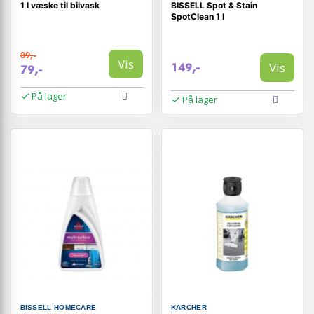
1 l væske til bilvask
BISSELL Spot & Stain
SpotClean 1 l
89,-
Vis
Vis
149,-
79,-
På lager
På lager
BISSELL HOMECARE
KARCHER